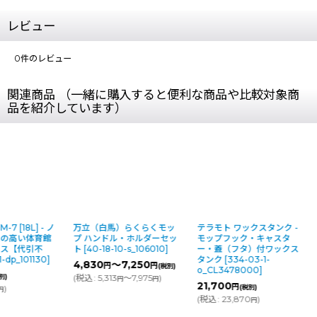
レビュー
0
件のレビュー
関連商品 （一緒に購入すると便利な商品や比較対象商
品を紹介しています）
 [18L] - ノ
万立（白馬）らくらくモッ
テラモト ワックスタンク -
性の高い体育館
プ ハンドル・ホルダーセッ
モップフック・キャスタ
クス【代引不
ト
[
40-18-10-s_106010
]
ー・蓋（フタ）付ワックス
1-dp_101130
]
タンク
[
334-03-1-
4,830
～7,250
円
円
(税別)
o_CL3478000
]
別)
(
税込
:
5,313
～7,975
)
円
円
21,700
円
)
(税別)
円
(
税込
:
23,870
)
円