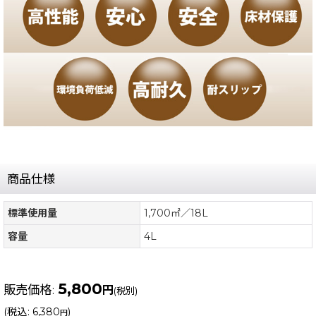
商品仕様
標準使用量
1,700㎡／18L
容量
4L
5,800
販売価格
:
円
(税別)
(
税込
:
6,380
)
円