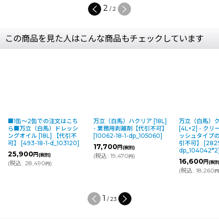
2
/
2
この商品を見た人はこんな商品もチェックしています
■1缶〜2缶での注文はこち
万立（白馬）ハクリア [18L]
万立（白馬）
ら■万立（白馬）ドレッシ
- 業務用剥離剤【代引不可】
[4L×2] - 
ングオイル [18L] 【代引不
[
10062-18-1-dp_105060
]
ッシュタイプ
可】
[
493-18-1-d_103120
]
引不可】
[
2829
17,700
円
(税別)
dp_104042*2
25,900
円
(税別)
(
税込
:
19,470
)
円
16,600
円
(
税込
:
28,490
)
(税別
円
(
税込
:
18,260
1
/
23