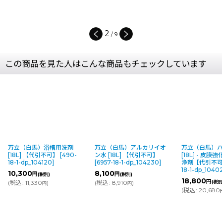
3
/
9
この商品を見た人はこんな商品もチェックしています
万立（白馬）浴槽用洗剤
万立（白馬）アルカリイオ
万立（白馬）
[18L] 【代引不可】
[
490-
ン水 [18L] 【代引不可】
[18L] - 皮
18-1-dp_104120
]
[
6957-18-1-dp_104230
]
浄剤【代引不
18-1-dp_1040
10,300
8,100
円
円
(税別)
(税別)
18,800
円
(
税込
:
11,330
)
(
税込
:
8,910
)
(税別
円
円
(
税込
:
20,680