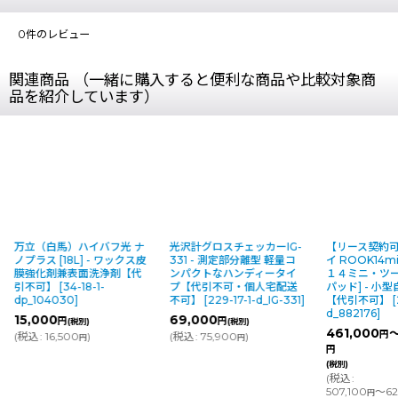
0
件のレビュー
関連商品 （一緒に購入すると便利な商品や比較対象商
品を紹介しています）
万立（白馬）ハイバフ光 ナ
光沢計グロスチェッカーIG-
【リース契約可
ノプラス [18L] - ワックス皮
331 - 測定部分離型 軽量コ
イ ROOK14min
膜強化剤兼表面洗浄剤【代
ンパクトなハンディータイ
１４ミニ・ツー) 
引不可】
[
34-18-1-
プ【代引不可・個人宅配送
パッド] - 小
dp_104030
]
不可】
[
229-17-1-d_IG-331
]
【代引不可】
[
2
d_882176
]
15,000
69,000
円
円
(税別)
(税別)
461,000
～
円
(
税込
:
16,500
)
(
税込
:
75,900
)
円
円
円
(税別)
(
税込
:
507,100
～625
円