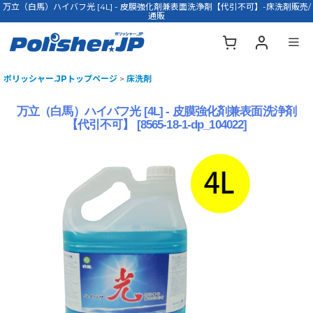
万立（白馬）ハイバフ光 [4L] - 皮膜強化剤兼表面洗浄剤【代引不可】-床洗剤販売/
通販
ポリッシャー.JPトップページ
>
床洗剤
万立（白馬）ハイバフ光 [4L] - 皮膜強化剤兼表面洗浄剤
【代引不可】
[
8565-18-1-dp_104022
]