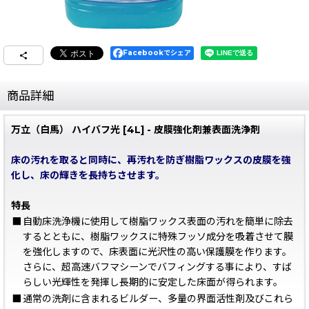
Facebookでシェア
商品詳細
万立（白馬） ハイバフ光 [4L] - 皮膜強化剤兼表面洗浄剤
床の汚れを取ると同時に、再汚れを防ぎ樹脂ワックスの皮膜を強
化し、床の輝きを長持ちさせます。
特長
■
自動床洗浄機に使用して樹脂ワックス表面の汚れを簡単に除去
するとともに、樹脂ワックスに特殊フッソ成分を吸着させて膜
を強化しますので、床表面に光沢性の高い保護膜を作ります。
さらに、超高速バフマシーンでバフィングする事により、すば
らしい光輝性を発揮し長期的に安定した床面が得られます。
■
通常の洗剤に含まれるビルダー、多量の界面活性剤及びこれら