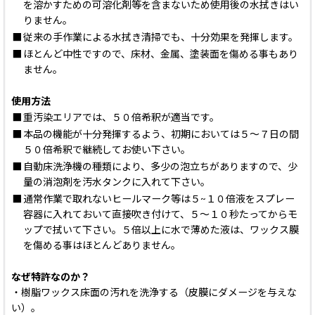
を溶かすための可溶化剤等を含まないため使用後の水拭きはい
りません。
■
従来の手作業による水拭き清掃でも、十分効果を発揮します。
■
ほとんど中性ですので、床材、金属、塗装面を傷める事もあり
ません。
使用方法
■
重汚染エリアでは、５０倍希釈が適当です。
■
本品の機能が十分発揮するよう、初期においては５〜７日の間
５０倍希釈で継続してお使い下さい。
■
自動床洗浄機の種類により、多少の泡立ちがありますので、少
量の消泡剤を汚水タンクに入れて下さい。
■
通常作業で取れないヒールマーク等は５~１０倍液をスプレー
容器に入れておいて直接吹き付けて、５〜１０秒たってからモ
ップで拭いて下さい。５倍以上に水で薄めた液は、ワックス膜
を傷める事はほとんどありません。
なぜ特許なのか？
・樹脂ワックス床面の汚れを洗浄する（皮膜にダメージを与えな
い）。