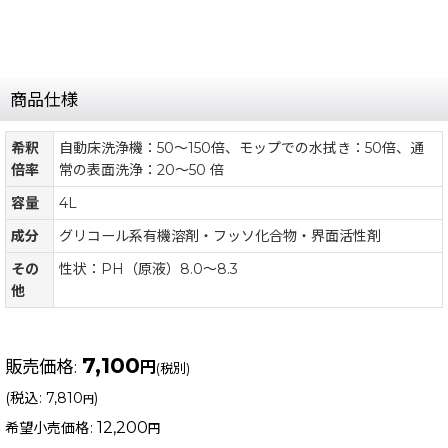
商品仕様
希釈
自動床洗浄機：50〜150倍、モップでの水拭き：50倍、通
倍率
常の表面洗浄：20〜50 倍
容量
4L
成分
グリコール系有機溶剤・フッソ化合物・界面活性剤
その
性状：PH（原液）8.0〜8.3
他
7,100
販売価格
:
円
(税別)
(
税込
:
7,810
)
円
12,200
希望小売価格
:
円