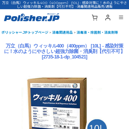
万立（白馬）ウィッキル400（400ppm） [10L] - 感染対策に！水のようにやさ
しい超強力除菌・消臭剤【代引不可】-消毒関連用品販売/通販
ポリッシャー.JPトップページ
>
消毒関連用品
>
消毒液・除菌剤・消臭剤等
万立（白馬）ウィッキル400（400ppm） [10L] - 感染対策
に！水のようにやさしい超強力除菌・消臭剤【代引不可】
[
2735-18-1-dp_104521
]