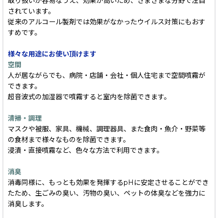
取り扱いが容易なうえ、効果が高いため、さまざまな分野で注目
されています。
従来のアルコール製剤では効果がなかったウイルス対策にもおす
すめです。
様々な用途にお使い頂けます
空間
人が居ながらでも、病院・店舗・会社・個人住宅まで空間噴霧が
できます。
超音波式の加湿器で噴霧すると室内を除菌できます。
清掃・調理
マスクや被服、家具、機械、調理器具、また食肉・魚介・野菜等
の食材まで様々なものを除菌できます。
浸漬・直接噴霧など、色々な方法で利用できます。
消臭
消毒同様に、もっとも効果を発揮するpHに安定させることができ
たため、生ごみの臭い、汚物の臭い、ペットの体臭などを強力に
消臭します。