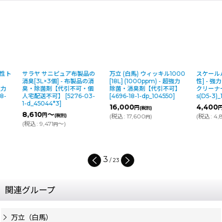
サラヤ サニピュア布製品の
万立 (白馬) ウィッキル1000
スケールパワー[
消臭[3L×3個] - 布製品の消
[18L] (1000ppm) - 超強力
性] - 強力除
臭・除菌剤【代引不可・個
除菌・消臭剤【代引不可】
クリーナー
[
53
人宅配送不可】
[
5276-03-
[
4696-18-1-dp_104550
]
s(D5-3)_1231
]
1-d_45044*3
]
16,000
4,400
円
円
(税別)
(税別)
8,610
～
円
(税別)
(
税込
:
17,600
)
(
税込
:
4,840
円
円
(
税込
:
9,471
～
)
円
3
/
23
関連グループ
万立（白馬）