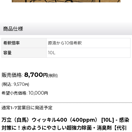
商品仕様
希釈倍率
原液から10倍希釈
容量
10L
8,700
販売価格
:
円
(税別)
(
税込
:
9,570
)
円
10,000
希望小売価格
:
円
通常1-7営業日に発送予定
万立（白馬）ウィッキル400（400ppm） [10L] - 感染
対策に！水のようにやさしい超強力除菌・消臭剤【代引