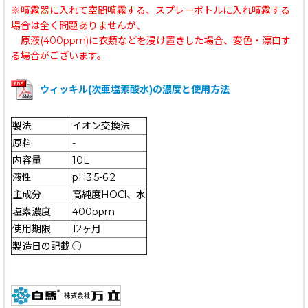
※噴霧器に入れて空間噴霧する、スプレーボトルに入れ噴霧する
場合は全く問題ありませんが、
原液(400ppm)に衣類などを浸け置きした場合、変色・漂白す
る場合がございます。
ウィッキル(次亜塩素酸水)の濃度と使用方法
製法
イオン交換法
原料
-
内容量
10L
液性
pH3.5-6.2
主成分
高純度HOCl、水
塩素濃度
400ppm
使用期限
12ヶ月
製造日の記載
○