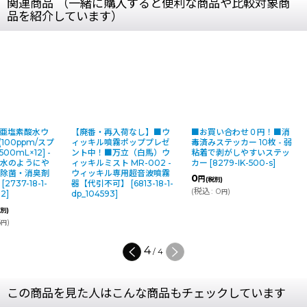
関連商品 （一緒に購入すると便利な商品や比較対象商
品を紹介しています）
次亜塩素酸水ウ
【廃番・再入荷なし】■ウ
■お買い合わせ０円！■消
100ppm/スプ
ィッキル噴霧ポッププレゼ
毒済みステッカー 10枚 - 弱
00mL×12] -
ント中！■万立（白馬）ウ
粘着で剥がしやすいステッ
！水のようにや
ィッキルミスト MR-002 -
カー
[
8279-IK-500-s
]
力除菌・消臭剤
ウィッキル専用超音波噴霧
0
円
(税別)
】
[
2737-18-1-
器【代引不可】
[
6813-18-1-
(
税込
:
0
)
円
12
]
dp_104593
]
税別)
6
)
円
4
/
4
この商品を見た人はこんな商品もチェックしています