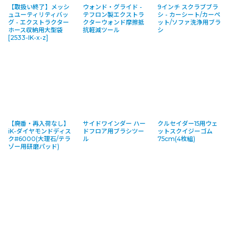
【取扱い終了】メッシ
ウォンド・グライド -
9インチ スクラブブラ
ュユーティリティバッ
テフロン製エクストラ
シ - カーシート/カーペ
グ - エクストラクター
クターウォンド摩擦抵
ット/ソファ洗浄用ブラ
ホース収納用大型袋
抗軽減ツール
シ
[
2533-IK-x-z
]
【廃番・再入荷なし】
サイドワインダー ハー
クルセイダー15用ウェ
iK-ダイヤモンドディス
ドフロア用ブラシツー
ットスクイジーゴム
ク#6000(大理石/テラ
ル
75cm(4枚組)
ゾー用研磨パッド)