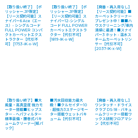
【取り扱い終了】【ポ
【取り扱い終了】【ポ
【廃番・再入荷なし】
リッシャー.JP限定】
リッシャー.JP限定】
【リース契約可能】■
【リース契約可能】ス
【リース契約可能】ス
カーペットクリーナー
ナイパー6 Ace（エー
ナイパー12-シングル
プレゼント中！■■ハ
ス）- シングルコード
コード FULL POWER
ウスクリーニング/車内
FULL POWER コンパ
カーペットエクストラ
清掃に最適！■スナイ
クトカーペットエクス
クター【代引不可】
パー3 ホット - 温水ス
トラクター【代引不
[
1819-IK-x-Ｗ
]
チームカーペットリン
可】
[
1753-iK-x-W
]
サー【代引不可】
[
2037-IK-x-W
]
【取り扱い終了】■大
■汚水回収能力最大
【廃番・再入荷なし】
風量・高真空度 強力モ
級！■クルセイダー10
ワンタッチ・ドライス
ーター搭載■ヒップス
- 超強力3ステージモー
クラブ DS-18 - バキュ
ター - ヘパフィルター
ター搭載ウェットバキ
ームクリーナー搭載ワ
標準装備・腰巻式バキ
ューム【代引不可】
ックス研削フロアマシ
ュームクリーナー[紙パ
ン【代引不可】
ック]