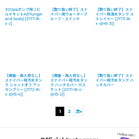
300psiポンプ用リビ
【取り扱い終了】スナ
【取り扱い終了】スナ
ルドキットA(Plunger
イパー用ウォータープ
イパー用清水タンク ス
and Seals)
[
2177-IK-
ルーフ・スイッチ
トレイナー
[
2173-IK-
x-z
]
x-s(H6-3)
]
【廃番・再入荷なし】
【廃番・再入荷なし】
【取り扱い終了】スナ
スナイパー用汚水タン
スナイパー用汚水タン
イパー用汚水タンク ハ
ク シャットオフ アッ
ク ハッチカバー ガス
ッチカバー
センブリー
[
2172-IK-
ケット
[
2071-IK-x-
x-s(H5-4)
]
s(H5-2)
]
1
2
次
»