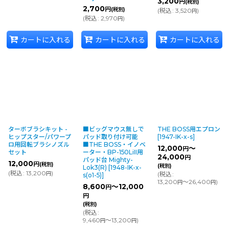
3,200
円
(税別)
2,700
円
(税別)
(
税込
:
3,520
)
円
(
税込
:
2,970
)
円
カートに入れる
カートに入れる
カートに入れる
ターボブラシキット -
■ビッグマウス無しで
THE BOSS用エプロン
ヒップスター/パワープ
パッド取り付け可能
[
1947-IK-x-s
]
ロ用回転ブラシノズル
■THE BOSS・イノベ
12,000
～
円
セット
ーター・BP-150LiII用
24,000
円
パッド台 Mighty-
12,000
円
(税別)
(税別)
Lok3(R)
[
1948-IK-x-
(
税込
:
13,200
)
円
(
税込
:
s(o1-5)
]
13,200
～26,400
)
円
円
8,600
～12,000
円
円
(税別)
(
税込
:
9,460
～13,200
)
円
円