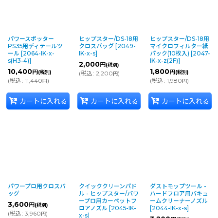
パワースポッター
ヒップスター/DS-18用
ヒップスター/DS-18用
PS35用ディテールツ
クロスバッグ
[
2049-
マイクロフィルター紙
ール
[
2064-IK-x-
IK-x-s
]
パック(10枚入)
[
2047-
s(H3-4)
]
IK-x-z(2F)
]
2,000
円
(税別)
10,400
1,800
円
円
(税別)
(税別)
(
税込
:
2,200
)
円
(
税込
:
11,440
)
(
税込
:
1,980
)
円
円
カートに入れる
カートに入れる
カートに入れる
パワープロ用クロスバ
クイッククリーンパド
ダストモップツール -
ッグ
ル - ヒップスター/パワ
ハードフロア用バキュ
ープロ用カーペットフ
ームクリーナーノズル
3,600
円
(税別)
ロアノズル
[
2045-IK-
[
2044-IK-x-s
]
(
税込
:
3,960
)
円
x-s
]