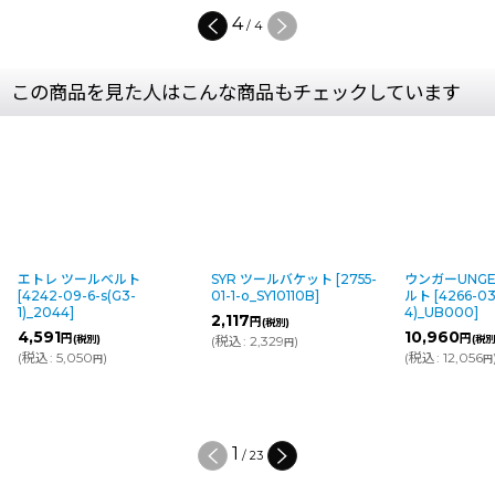
4
/
4
この商品を見た人はこんな商品もチェックしています
エトレ ツールベルト
SYR ツールバケット
[
2755-
ウンガーUNG
[
4242-09-6-s(G3-
01-1-o_SY10110B
]
ルト
[
4266-03
1)_2044
]
4)_UB000
]
2,117
円
(税別)
4,591
10,960
円
円
(税別)
(
税込
:
2,329
)
(税別
円
(
税込
:
5,050
)
(
税込
:
12,056
円
円
1
/
23