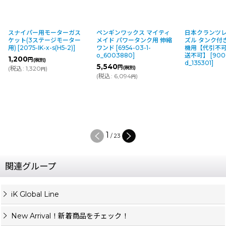
スナイパー用モーターガス
ペンギンワックス マイティ
日本クランツレ
ケット(3ステージモーター
メイド パワータンク用 伸縮
ズル タンク付き
用)
[
2075-IK-x-s(H5-2)
]
ワンド
[
6954-03-1-
機用【代引不
o_6003880
]
送不可】
[
900
1,200
円
(税別)
d_135301
]
5,540
円
(
税込
:
1,320
)
(税別)
円
(
税込
:
6,094
)
円
1
/
23
関連グループ
iK Global Line
New Arrival！新着商品をチェック！