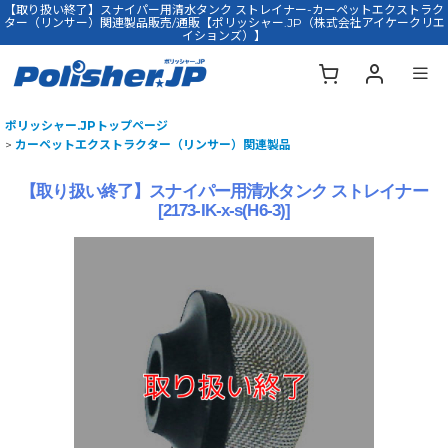
【取り扱い終了】スナイパー用清水タンク ストレイナー-カーペットエクストラク
ター（リンサー）関連製品販売/通販【ポリッシャー.JP（株式会社アイケークリエ
イションズ）】
ポリッシャー.JPトップページ
>
カーペットエクストラクター（リンサー）関連製品
【取り扱い終了】スナイパー用清水タンク ストレイナー
[
2173-IK-x-s(H6-3)
]