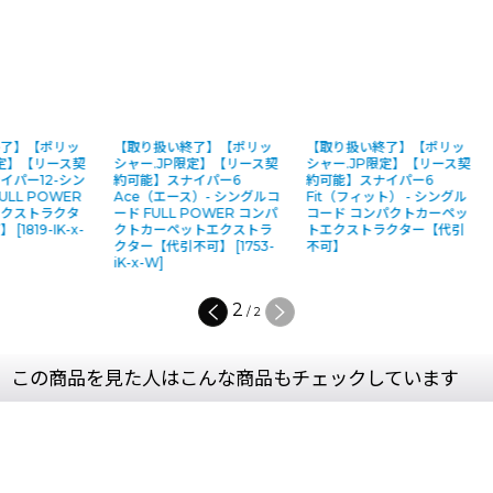
終了】【ポリッ
【取り扱い終了】【ポリッ
【取り扱い終了】【ポリッ
限定】【リース契
シャー.JP限定】【リース契
シャー.JP限定】【リース契
イパー12-シン
約可能】スナイパー6
約可能】スナイパー6
ULL POWER
Ace（エース）- シングルコ
Fit（フィット） - シングル
エクストラクタ
ード FULL POWER コンパ
コード コンパクトカーペッ
可】
[
1819-IK-x-
クトカーペットエクストラ
トエクストラクター【代引
クター【代引不可】
[
1753-
不可】
iK-x-W
]
2
/
2
この商品を見た人はこんな商品もチェックしています