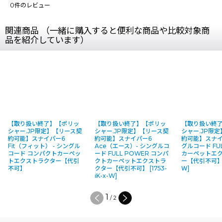
0
件のレビュー
関連商品 （一緒に購入すると便利な商品や比較対象商
品を紹介しています）
【取り扱い終了】【ポリッ
【取り扱い終了】【ポリッ
【取り扱い終了
シャー.JP限定】【リース契
シャー.JP限定】【リース契
シャー.JP限
約可能】スナイパー6
約可能】スナイパー6
約可能】スナイ
Fit（フィット） - シングル
Ace（エース）- シングルコ
グルコード FUL
コード コンパクトカーペッ
ード FULL POWER コンパ
カーペットエク
トエクストラクター【代引
クトカーペットエクストラ
ー【代引不可】
不可】
クター【代引不可】
[
1753-
Ｗ
]
iK-x-W
]
2
/
2