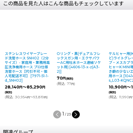
この商品を見た人はこんな商品もチェックしています
ステンレスワイヤーブレー
Oリング・黒(デュアルフレ
ケルヒャー用(K 
ド洗管ホース SNH02（2分
ックスガン用・エクサパワ
ど)ライトグレ
サイズ）- 家庭用・業務用高
ーAC用吐水ホース連結ソケ
ブ・メスカプラ付
圧洗浄機用ホース プロ仕様
ット用)
[
4606-13-x-z(A3-
ヒャーK MIN
洗管ホース【代引不可・個
2)
]
き癖の少ない
人宅配送不可】
[
7971-51-1-
用ホース
[
1041
70
円
(税別)
d_SNH02
]
s_L03-KQNC
(
税込
:
77
)
円
28,140
～85,290
10,900
～1
円
円
円
(税別)
(税別)
(
税込
:
30,954
～93,819
)
(
税込
:
11,990
円
円
円
1
/
23
関連グループ