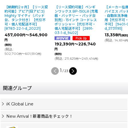
【納期約2ヶ月】【リース契
【リース契約可能】ペンギ
【メーカー在
約可能】アピア(旧アピコ)
ンワックス BP-150LiII (充電
バイエス パッド
Mighty マイティ（パッド
器・バッテリー・パッド台
- 自動床洗浄
台、タンク付き）【代引不
別売) - 15インチ コードレス
用【代引不可
可・個人宅配送不可】
ポリッシャー【代引不可・
不可】
[
9401-
[
8783-22-1-d_20221
]
個人宅配送不可】
[
2891-
d_5731195
]
03-1-d_9402
]
457,000
～546,900
13,358
円
円
(税別
(
税込
:
14,694
円
円
192,390
～226,740
円
(税別)
(
税込
:
円
502,700
～601,590
)
円
円
(税別)
(
税込
:
211,629
～249,414
)
円
円
1
/
23
関連グループ
iK Global Line
New Arrival！新着商品をチェック！