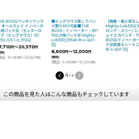
S/ペンギンワック
■ビッグマウス無しでパッ
【廃番・再入荷なし】
ェイ イノベータ
ド取り付け可能■THE
Mighty-Lok3(R)(マイティ
台（センターロ
BOSS・イノベーター・BP-
ロック・スリー) ニードルフ
グマウス〕付）
150LiII用パッド台 Mighty-
ェイス 15インチ - THE
o_9124
]
Lok3(R)
[
1948-IK-x-s(o1-
BOSS/イノベーター用パッ
5)
]
ド台張替えシート
[
2484-
20,570
円
IK-x-s(o1-3)
]
8,600
～12,000
円
円
～22,627
)
(税別)
円
円
(
税込
:
9,460
～13,200
)
円
円
4
/
4
この商品を見た人はこんな商品もチェックしています