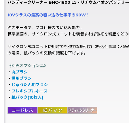
ハンディークリーナー BHC-1800 L5 - リチウムイオンバッ
18Vクラスの最高の吸い込み仕事率の60W！
強力モータで、プロ仕様の吸い込み能力。
標準装備の、サイクロン式ユニットを装着すれば微細な粉塵などの吸
サイクロン式ユニット使用時でも強力な吸引力（吸込仕事率：36
の清掃、紙パックの交換の頻度を下げます。
《別売オプション品》
・
丸ブラシ
・
棚用ブラシ
・
じゅうたん用ブラシ
・
フレキシブルホース
・
紙パック(10枚入)