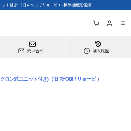
付き)（旧 RYOBI / リョービ ）-掃除機販売/通販
問い合せ
購入履歴
ロン式ユニット付き)（旧 RYOBI / リョービ ）