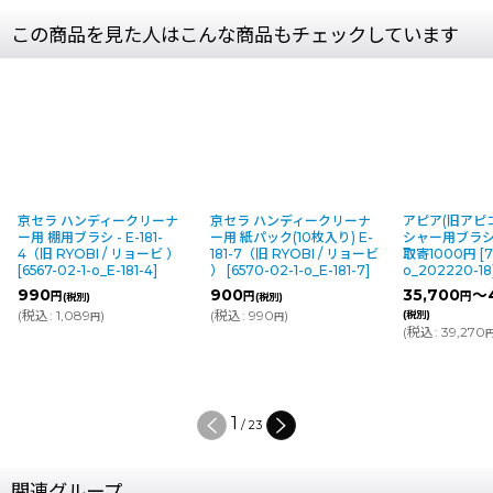
この商品を見た人はこんな商品もチェックしています
京セラ ハンディークリーナ
京セラ ハンディークリーナ
アピア(旧アピコ
ー用 棚用ブラシ - E-181-
ー用 紙パック(10枚入り) E-
シャー用ブラシ
4（旧 RYOBI / リョービ ）
181-7（旧 RYOBI / リョービ
取寄1000円
[
7
[
6567-02-1-o_E-181-4
]
）
[
6570-02-1-o_E-181-7
]
o_202220-18
990
900
35,700
～4
円
円
円
(税別)
(税別)
(
税込
:
1,089
)
(
税込
:
990
)
(税別)
円
円
(
税込
:
39,270
1
/
23
関連グループ