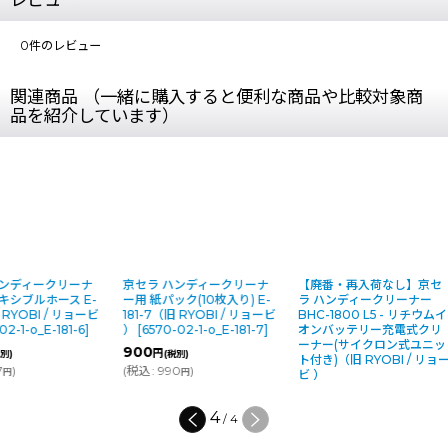
0
件のレビュー
関連商品 （一緒に購入すると便利な商品や比較対象商
品を紹介しています）
ディークリーナ
京セラ ハンディークリーナ
【廃番・再入荷なし】京セ
ブルホース E-
ー用 紙パック(10枚入り) E-
ラ ハンディークリーナー
YOBI / リョービ
181-7（旧 RYOBI / リョービ
BHC-1800 L5 - リチウムイ
1-o_E-181-6
]
）
[
6570-02-1-o_E-181-7
]
オンバッテリー充電式クリ
ーナー(サイクロン式ユニッ
900
円
(税別)
ト付き)（旧 RYOBI / リョー
(
税込
:
990
)
円
ビ ）
4
/
4