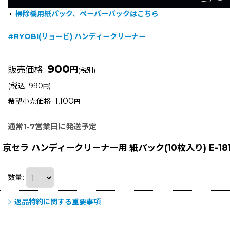
掃除機用紙パック、ペーパーバックはこちら
#RYOBI(リョービ) ハンディークリーナー
900
販売価格
:
円
(税別)
(
税込
:
990
)
円
1,100
希望小売価格
:
円
通常1-7営業日に発送予定
京セラ ハンディークリーナー用 紙パック(10枚入り) E-181-
数量
:
返品特約に関する重要事項