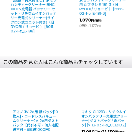
【廃番・再入荷なし】京セラ
京セラ ハンディークリーナー
ハンディークリーナー BHC-
用 丸ブラシ E-181-3（旧
180L5 充電器 バッテリー セ
RYOBI / リョービ ）
[
6566-
ット - リチウムイオンバッテ
02-1-o_E-181-3
]
リー充電式クリーナー(サイ
1,070
円
(税別)
クロン式ユニット付き)（旧
(
税込
:
1,177
)
円
RYOBI / リョービ ）
[
8011-
02-1-z_E-188
]
この商品を見た人はこんな商品もチェックしています
10
マキタ CL121D - リチウムイ
マキタ VC660DZ 本体
ー
オンバッテリー充電式クリー
充電式背負いクリーナ[
スト
ナー[ダストバッグ / 紙パッ
ック]
[
11428-03-1-
配
ク]
[
7113-03-1-o_CL121DZ
]
o_VC660DZ
]
11,050
～21,130
39,440