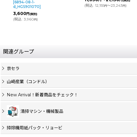
円
円
円
(税別)
(税別)
(
税込
:
12,155
～23,243
)
(
税込
:
43,384
)
円
円
円
関連グループ
京セラ
山崎産業（コンドル）
New Arrival！新着商品をチェック！
清掃マシン・機械製品
掃除機用紙パック・リョービ