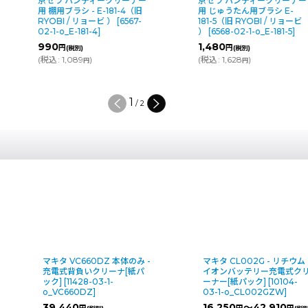
京セラ ハンディークリーナー
京セラ ハンディークリーナ
用 棚用ブラシ - E-181-4（旧
用 じゅうたん用ブラシ E-
RYOBI / リョービ ）
[
6567-
181-5（旧 RYOBI / リョービ
02-1-o_E-181-4
]
）
[
6568-02-1-o_E-181-5
]
990
1,480
円
円
(税別)
(税別)
(
税込
:
1,089
)
(
税込
:
1,628
)
円
円
1
/
2
のみ -
マキタ CL002G - リチウム
京セラ ハンディー
紙パ
イオンバッテリー充電式クリ
用 丸ブラシ E-181
ーナー[紙パック]
[
10104-
RYOBI / リョービ 
03-1-o_CL002GZW
]
02-1-o_E-181-3
]
16,250
～42,910
1,070