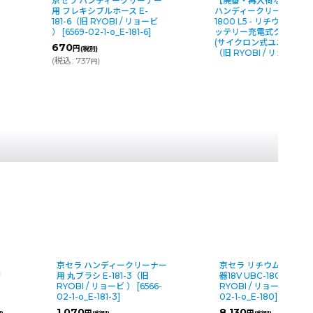
ー
京セラ ハンディークリーナー
【廃番・再入荷なし】京
用 フレキシブルホース E-
ハンディークリーナー BH
181-6（旧 RYOBI / リョービ
1800 L5 - リチウムイ
）
[
6569-02-1-o_E-181-6
]
ッテリー充電式クリーナ
(サイクロン式ユニット付
670
円
(税別)
（旧 RYOBI / リョービ 
(
税込
:
737
)
円
クリーナー
京セラ リチウムイオン 充電
京セラ ハンデ
-3（旧
器18V UBC-1802L（旧
用 フレキシブル
）
[
6566-
RYOBI / リョービ ）
[
8652-
181-6（旧 RYO
02-1-o_E-180
]
）
[
6569-02-1-
8,130
670