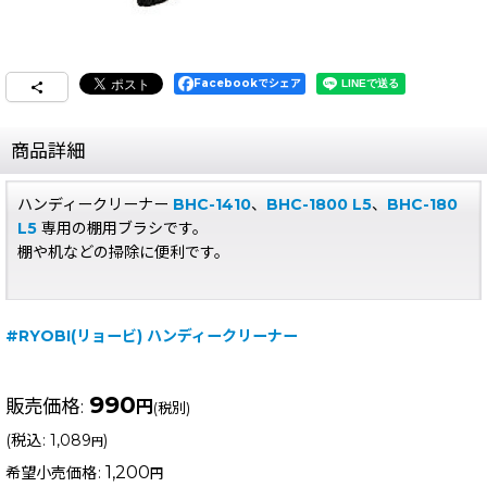
Facebookでシェア
商品詳細
ハンディークリーナー
BHC-1410
、
BHC-1800 L5
、
BHC-180
L5
専用の棚用ブラシです。
棚や机などの掃除に便利です。
#RYOBI(リョービ) ハンディークリーナー
990
販売価格
:
円
(税別)
(
税込
:
1,089
)
円
1,200
希望小売価格
:
円