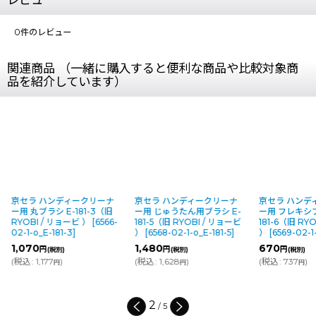
0
件のレビュー
関連商品 （一緒に購入すると便利な商品や比較対象商
品を紹介しています）
京セラ ハンディークリーナ
京セラ ハンディークリーナ
京セラ ハンデ
ー用 丸ブラシ E-181-3（旧
ー用 じゅうたん用ブラシ E-
ー用 フレキシブ
RYOBI / リョービ ）
[
6566-
181-5（旧 RYOBI / リョービ
181-6（旧 RY
02-1-o_E-181-3
]
）
[
6568-02-1-o_E-181-5
]
）
[
6569-02-1-
1,070
1,480
670
円
円
円
(税別)
(税別)
(税別)
(
税込
:
1,177
)
(
税込
:
1,628
)
(
税込
:
737
)
円
円
円
2
/
5