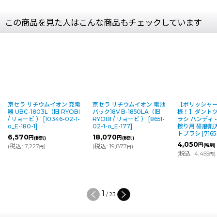
この商品を見た人はこんな商品もチェックしています
京セラ リチウムイオン 充電
京セラ リチウムイオン 電池
【ポリッシャー
器 UBC-1803L（旧 RYOBI
パック18V B-1850LA（旧
様！】ダントツ
/ リョービ ）
[
10346-02-1-
RYOBI / リョービ ）
[
8651-
ラシ ハンディ 
o_E-180-1
]
02-1-o_E-177
]
擦り用 研磨剤
トブラシ
[
7165
6,570
18,070
円
円
(税別)
(税別)
4,050
円
(
税込
:
7,227
)
(
税込
:
19,877
)
(税別)
円
円
(
税込
:
4,455
)
円
1
/
23