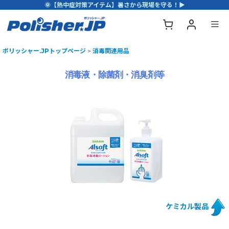
🌞【熱中症対策アイテム】暑さから現場を守る！▶
ポリッシャー.JPトップページ
>
消毒関連用品
消毒液・除菌剤・消臭剤等
ケミカル製品