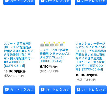
カートに入れる
カートに入れる
カートに入れる
スマート 除菌洗浄剤
フォンシュレーダージ
[18L] - TSA認定商品
ャパン バイオタイムD
エステーPRO 消臭力
除菌と洗浄の両方がで
[0.95L] - 特殊な現場の
業務用 クラッシュゲル
きる洗浄剤【代引不
困難な臭い対策に有効
タイプ [1.7kgｘ6]
可・個人宅配送不可・
なバイオ洗浄消臭剤
[
10080-03-1-o
]
#直送1000円】
【代引不可・個人宅配
[
10271-03-1-d
]
送不可・#直送1000
6,110
円
(税別)
円】
[
9979-03-1-d
]
13,860
(
税込
:
6,721
)
円
円
(税別)
10,800
円
(税別)
(
税込
:
15,246
)
円
(
税込
:
11,880
)
円
カートに入れる
カートに入れる
カートに入れる