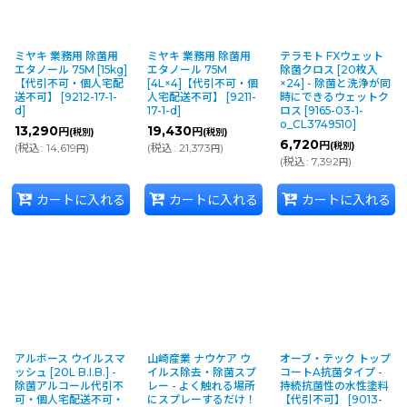
ミヤキ 業務用 除菌用
ミヤキ 業務用 除菌用
テラモト FXウェット
エタノール 75M [15kg]
エタノール 75M
除菌クロス [20枚入
【代引不可・個人宅配
[4L×4]【代引不可・個
×24] - 除菌と洗浄が同
送不可】
[
9212-17-1-
人宅配送不可】
[
9211-
時にできるウェットク
d
]
17-1-d
]
ロス
[
9165-03-1-
o_CL3749510
]
13,290
19,430
円
円
(税別)
(税別)
6,720
円
(税別)
(
税込
:
14,619
)
(
税込
:
21,373
)
円
円
(
税込
:
7,392
)
円
カートに入れる
カートに入れる
カートに入れる
アルボース ウイルスマ
山崎産業 ナウケア ウ
オーブ・テック トップ
ッシュ [20L B.I.B.] -
イルス除去・除菌スプ
コートA抗菌タイプ -
除菌アルコール代引不
レー - よく触れる場所
持続抗菌性の水性塗料
可・個人宅配送不可・
にスプレーするだけ！
【代引不可】
[
9013-