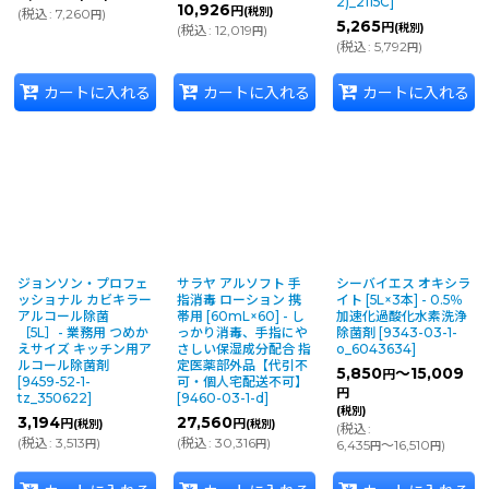
2)_2115C
]
10,926
円
(税別)
(
税込
:
7,260
)
円
5,265
円
(税別)
(
税込
:
12,019
)
円
(
税込
:
5,792
)
円
カートに入れる
カートに入れる
カートに入れる
ジョンソン・プロフェ
サラヤ アルソフト 手
シーバイエス オキシラ
ッショナル カビキラー
指消毒 ローション 携
イト [5L×3本] - 0.5％
アルコール除菌
帯用 [60mL×60] - し
加速化過酸化水素洗浄
［5L］- 業務用 つめか
っかり消毒、手指にや
除菌剤
[
9343-03-1-
えサイズ キッチン用ア
さしい保湿成分配合 指
o_6043634
]
ルコール除菌剤
定医薬部外品【代引不
5,850
～15,009
円
[
9459-52-1-
可・個人宅配送不可】
円
tz_350622
]
[
9460-03-1-d
]
(税別)
3,194
27,560
円
円
(税別)
(税別)
(
税込
:
(
税込
:
3,513
)
(
税込
:
30,316
)
円
円
6,435
～16,510
)
円
円