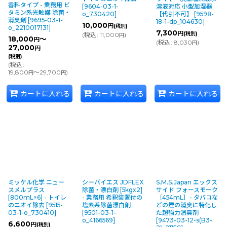
香料タイプ - 業務用 ビ
[
9604-03-1-
溶液対応 小型加湿器
タミン系光触媒 除菌・
o_730420
]
【代引不可】
[
9598-
消臭剤
[
9695-03-1-
18-1-dp_104630
]
10,000
円
(税別)
o_2210017131
]
7,300
円
(税別)
(
税込
:
11,000
)
円
18,000
～
円
(
税込
:
8,030
)
円
27,000
円
(税別)
(
税込
:
19,800
～29,700
)
円
円
カートに入れる
カートに入れる
カートに入れる
ミッケル化学 ニュー
シーバイエス JDFLEX
S.M.S.Japan エックス
スメルプラス
除菌・漂白剤 [5kgx2]
サイド フォースモーク
[800mL×6] - トイレ
- 業務用 希釈装置付の
［454mL］- タバコな
のニオイ除去
[
9515-
塩素系除菌漂白剤
どの煙の消臭に特化し
03-1-o_730410
]
[
9501-03-1-
た超強力消臭剤
o_4166569
]
[
9473-03-12-s(B3-
6,600
円
(税別)