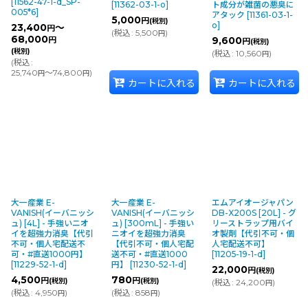
[
11562-47-1-d_SP-
[
11362-03-1-o
]
ト成分が雑菌の悪臭に
005*6
]
アタック
[
11361-03-1-
5,000
円
(税別)
o
]
23,400
～
円
(
税込
:
5,500
)
円
68,000
9,600
円
円
(税別)
(税別)
(
税込
:
10,560
)
円
(
税込
:
25,740
～74,800
)
円
円
カートに入れる
カートに入れる
大一産業 E-
大一産業 E-
エムアイオージャパン
VANISH(イーバニッシ
VANISH(イーバニッシ
DB-X200S [20L] - グ
ュ) [4L] - 手強いニオ
ュ) [300mL] - 手強い
リーストラップ用バイ
イを超強力消臭【代引
ニオイを超強力消臭
オ製剤【代引不可・個
不可・個人宅配送不
【代引不可・個人宅配
人宅配送不可】
可・#直送1000円】
送不可・#直送1000
[
11205-19-1-d
]
[
11229-52-1-d
]
円】
[
11230-52-1-d
]
22,000
円
(税別)
4,500
780
円
円
(税別)
(税別)
(
税込
:
24,200
)
円
(
税込
:
4,950
)
(
税込
:
858
)
円
円