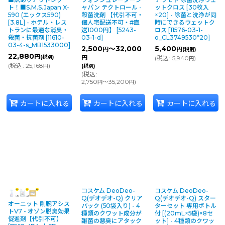
ト！■S.M.S.Japan X-
ャパン テクトロール -
ットクロス [30枚入
590 (エックス590)
殺菌洗剤 【代引不可・
×20] - 除菌と洗浄が同
[3.8L] - ホテル・レス
個人宅配送不可・#直
時にできるウェットク
トランに最適な消臭・
送1000円】
[
5243-
ロス
[
11576-03-1-
殺菌・抗菌剤
[
11610-
03-1-d
]
o_CL3749530*20
]
03-4-s_MB1533000
]
2,500
～32,000
5,400
円
円
(税別)
22,880
円
(税別)
円
(
税込
:
5,940
)
円
(
税込
:
25,168
)
円
(税別)
(
税込
:
2,750
～35,200
)
円
円
カートに入れる
カートに入れる
カートに入れる
コスケム DeoDeo-
コスケム DeoDeo-
Q(デオデオ-Q) クリア
Q(デオデオ-Q) スター
オーニット 剛腕アシス
パック (50袋入り) - 4
ターセット 専用ボトル
トV7 - オゾン脱臭効果
種類のクワット成分が
付 [(20mL×5袋)×8セ
促進剤【代引不可】
雑菌の悪臭にアタック
ット] - 4種類のクワッ