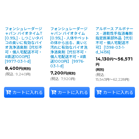
フォンシュレーダージ
フォンシュレーダージ
アルボース アルボナー
ャパン バイオタイムT
ャパン バイオタイム
ス - 速乾性手指消毒剤
[0.95L] - しつこいタバ
[0.95L] - 人体やペット
指定医薬部外品【代引
コの臭いに有効なバイ
の体から出る、臭いと
不可・個人宅配送不
オ洗浄消臭剤【代引不
汚れに有効なバイオ洗
可】
[
1398-03-1-
可・個人宅配送不可・
浄消臭剤【代引不可・
d_14156
]
#直送1000円】
個人宅配送不可・#直
14,130
～56,571
円
[
9977-03-1-d
]
送1000円】
[
9976-
円
03-1-d
]
8,400
円
(税別)
(税別)
7,200
円
(税別)
(
税込
:
9,240
)
円
(
税込
:
(
税込
:
7,920
)
円
15,543
～62,228
)
円
円
カートに入れる
カートに入れる
カートに入れる