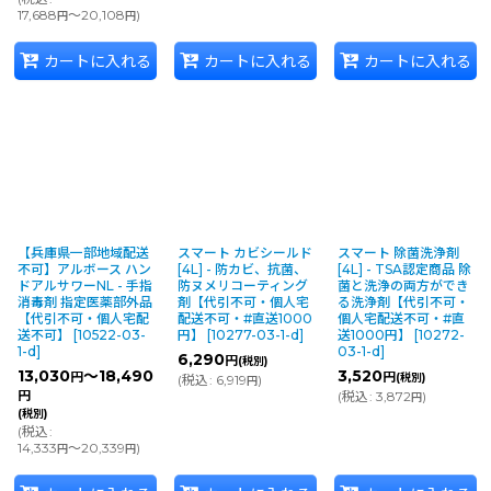
17,688
～20,108
)
円
円
カートに入れる
カートに入れる
カートに入れる
【兵庫県一部地域配送
スマート カビシールド
スマート 除菌洗浄剤
不可】アルボース ハン
[4L] - 防カビ、抗菌、
[4L] - TSA認定商品 除
ドアルサワーNL - 手指
防ヌメリコーティング
菌と洗浄の両方ができ
消毒剤 指定医薬部外品
剤【代引不可・個人宅
る洗浄剤【代引不可・
【代引不可・個人宅配
配送不可・#直送1000
個人宅配送不可・#直
送不可】
[
10522-03-
円】
[
10277-03-1-d
]
送1000円】
[
10272-
1-d
]
03-1-d
]
6,290
円
(税別)
13,030
～18,490
3,520
円
円
(税別)
(
税込
:
6,919
)
円
円
(
税込
:
3,872
)
円
(税別)
(
税込
:
14,333
～20,339
)
円
円