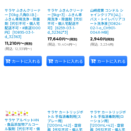
サラヤ ふきんクリーナ
サラヤ ふきんクリーナ
山崎産業 コンドル シ
ー [10kg 八角B.I.B.] -
ー [5kg×3] - ふきん専
ャインクリアII [4L] -
ふきん専用洗浄・除菌
用洗浄・除菌剤【代引
バス・トイレバリアコ
剤【代引不可・個人宅
不可・個人宅配送不
ート洗浄液
[
10824-
配送不可・#直送1000
可】
[
6259-03-1-
02-1-o_CH901-
円】
[
10895-03-1-
d_32362*3
]
004X-MB
]
d_32363
]
17,640
～
2,940
円
円
(税別)
(税別)
11,210
～
円
(税別)
(
税込
:
19,404
～
)
(
税込
:
3,234
)
円
円
(
税込
:
12,331
～
)
円
カートに入れる
カートに入れる
カートに入れる
サラヤ カートリッジボ
サラヤ カートリッジボ
トル 手指消毒剤用(ス
トル 手指消毒剤用(ロ
サラヤ アルペットHN
プレー用)
ーション用)
- 食品添加物アルコー
[1200mL×42] - 空容
[1200mL×42] - 空容
ル製剤【代引不可・個
器【代引不可・個人宅
器【代引不可・個人宅