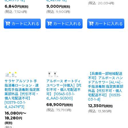
(
税込
:
20,034
)
円
6,840
9,000
円
円
(税別)
(税別)
(
税込
:
7,524
)
(
税込
:
9,900
)
円
円
カートに入れる
カートに入れる
カートに入れる
【兵庫県一部地域配送
不可】アルボース ハン
サラヤ アルソフト 手
アルボース オートディ
ドアルサワー [4L×4] -
指消毒ローション - 速
スペンサー[8個入]【代
手指消毒剤 指定医薬部
乾性手指消毒剤 指定医
引不可・個人宅配送不
外品【代引不可・個人
薬部外品【代引不可・
可】
[
10545-03-1-
宅配送不可】
[
10535-
個人宅配送不可】
d_AAD-SG500
]
03-1-d
]
[
10579-03-1-
68,900
円
(税別)
12,350
円
(税別)
d_42476*3
]
(
税込
:
75,790
)
円
(
税込
:
13,585
)
円
16,080
～
円
18,280
円
(税別)
(
税込
: