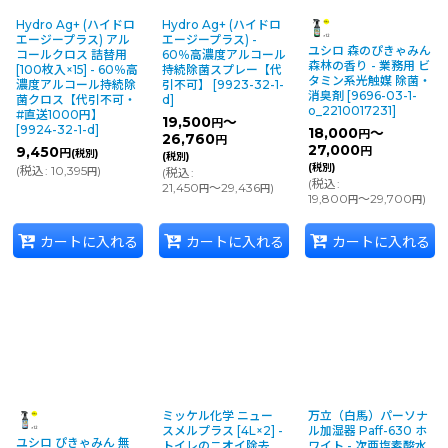
Hydro Ag+ (ハイドロ
Hydro Ag+ (ハイドロ
エージープラス) アル
エージープラス) -
ユシロ 森のぴきゃみん
コールクロス 詰替用
60％高濃度アルコール
森林の香り - 業務用 ビ
[100枚入×15] - 60％高
持続除菌スプレー【代
タミン系光触媒 除菌・
濃度アルコール持続除
引不可】
[
9923-32-1-
消臭剤
[
9696-03-1-
菌クロス【代引不可・
d
]
o_2210017231
]
#直送1000円】
19,500
～
円
[
9924-32-1-d
]
18,000
～
円
26,760
円
27,000
9,450
円
円
(税別)
(税別)
(税別)
(
税込
:
10,395
)
円
(
税込
:
(
税込
:
21,450
～29,436
)
円
円
19,800
～29,700
)
円
円
カートに入れる
カートに入れる
カートに入れる
ミッケル化学 ニュー
万立（白馬）パーソナ
スメルプラス [4L×2] -
ル加湿器 Paff-630 ホ
ユシロ ぴきゃみん 無
トイレのニオイ除去
ワイト - 次亜塩素酸水