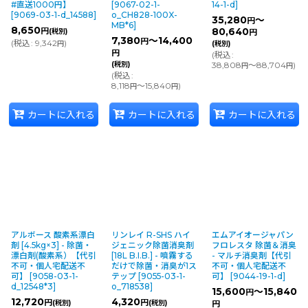
#直送1000円】
[
9067-02-1-
14-1-d
]
[
9069-03-1-d_14588
]
o_CH828-100X-
35,280
～
円
MB*6
]
8,650
円
80,640
(税別)
円
7,380
～14,400
円
(
税込
:
9,342
)
円
(税別)
円
(
税込
:
(税別)
38,808
～88,704
)
円
円
(
税込
:
8,118
～15,840
)
円
円
カートに入れる
カートに入れる
カートに入れる
アルボース 酸素系漂白
リンレイ R-SHS ハイ
エムアイオージャパン
剤 [4.5kg×3] - 除菌・
ジェニック除菌消臭剤
フロレスタ 除菌＆消臭
漂白剤(酸素系）【代引
[18L B.I.B.] - 噴霧する
- マルチ消臭剤【代引
不可・個人宅配送不
だけで除菌・消臭が1ス
不可・個人宅配送不
可】
[
9058-03-1-
テップ
[
9055-03-1-
可】
[
9044-19-1-d
]
d_12548*3
]
o_718538
]
15,600
～15,840
円
12,720
4,320
円
円
(税別)
(税別)
円