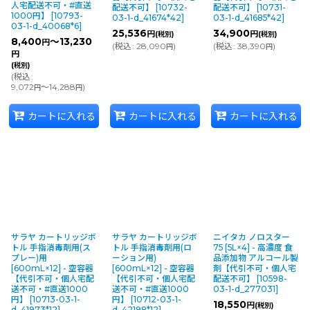
人宅配送不可・#直送
配送不可】
[
10732-
配送不可】
[
10731-
1000円】
[
10793-
03-1-d_41674*42
]
03-1-d_41685*42
]
03-1-d_40068*6
]
25,536
34,900
円
円
(税別)
(税別)
8,400
～13,230
円
(
税込
:
28,090
)
(
税込
:
38,390
)
円
円
円
(税別)
(
税込
:
9,072
～14,288
)
円
円
カートに入れる
カートに入れる
カートに入れる
サラヤ カートリッジボ
サラヤ カートリッジボ
ニイタカ ノロスター
トル 手指消毒剤用(ス
トル 手指消毒剤用(ロ
75 [5L×4] - 高濃度 食
プレー)用
ーション用)
品添加物 アルコール製
[600mL×12] - 空容器
[600mL×12] - 空容器
剤【代引不可・個人宅
【代引不可・個人宅配
【代引不可・個人宅配
配送不可】
[
10598-
送不可・#直送1000
送不可・#直送1000
03-1-d_277031
]
円】
[
10713-03-1-
円】
[
10712-03-1-
18,550
円
(税別)
d_41973*12
]
d_42198*12
]