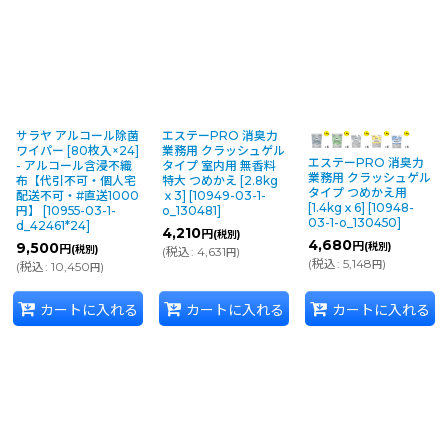
サラヤ アルコール除菌
エステーPRO 消臭力
ワイパー [80枚入×24]
業務用 クラッシュゲル
エステーPRO 消臭力
- アルコール含浸不織
タイプ 室内用 無香料
業務用 クラッシュゲル
布【代引不可・個人宅
特大 つめかえ [2.8kg
タイプ つめかえ用
配送不可・#直送1000
ｘ3]
[
10949-03-1-
[1.4kgｘ6]
[
10948-
円】
[
10955-03-1-
o_130481
]
03-1-o_130450
]
d_42461*24
]
4,210
円
(税別)
4,680
円
(税別)
9,500
円
(税別)
(
税込
:
4,631
)
円
(
税込
:
5,148
)
円
(
税込
:
10,450
)
円
カートに入れる
カートに入れる
カートに入れる