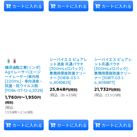
カートに入れる
カートに入れる
カートに入れる
シーバイエス ピュアレ
シーバイエス ピュアレ
ット消臭 共通パウチ
ット共通パウチ
横浜油脂工業(リンダ)
[300mLx12パック] -
[300mLx12パック] -
Agイレーサー(エージ
業務用便座除菌クリー
業務用便座除菌クリー
ーイレーサー)車内用
ナー
[
10818-03-1-
ナー
[
10817-03-1-
[220mL] - 車内消臭・
o_6065825
]
o_6065817
]
抗菌・抗ウイルス剤
25,848
21,732
円
円
(税別)
(税別)
[
11064-07-12-s_5326
]
(
税込
:
28,433
)
(
税込
:
23,905
)
円
円
1,760
～1,950
円
円
(税別)
(
税込
:
1,936
～2,145
)
円
円
カートに入れる
カートに入れる
カートに入れる