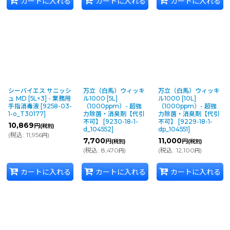
カートに入れる
カートに入れる
カートに入れる
シーバイエス サニッシ
万立（白馬）ウィッキ
万立（白馬）ウィッキ
ュ MD [5L×3] - 業務用
ル1000 [5L]
ル1000 [10L]
手指消毒液
[
9258-03-
（1000ppm）- 超強
（1000ppm）- 超強
1-o_T30177
]
力除菌・消臭剤【代引
力除菌・消臭剤【代引
不可】
[
9230-18-1-
不可】
[
9229-18-1-
10,869
円
(税別)
d_104552
]
dp_104551
]
(
税込
:
11,956
)
円
7,700
11,000
円
円
(税別)
(税別)
(
税込
:
8,470
)
(
税込
:
12,100
)
円
円
カートに入れる
カートに入れる
カートに入れる