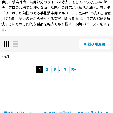
手指の感染対策、共用部分のウイルス除去、そして不快な臭いの解
決。プロの現場では様々な衛生課題への対応が求められます。当カテ
ゴリでは、即効性のある手指消毒用アルコール、効果が持続する環境
用除菌剤、臭いの元から分解する業務用消臭剤など、特定の課題を解
決するための専門的な製品を幅広く取り揃え、現場のニーズに応えま
す。
並び順変更
閉じる
374
件
表示数
:
1
2
3
...
7
次
»
並び順
:
絞り込む
■訳ありアウトレッ
フォンシュレーダージ
テラモト 除菌洗浄ウェ