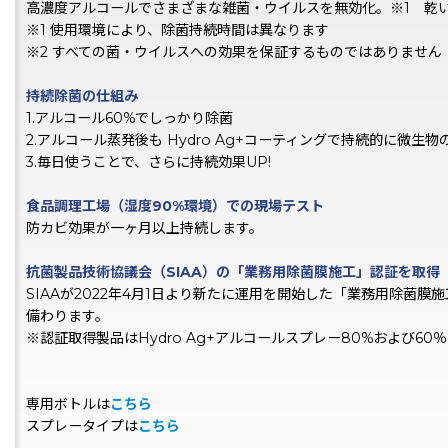
高濃度アルコールでさまざまな雑菌・ウイルスを無効化。※1 乾
※1 使用環境により、除菌持続時間は異なります
※2 すべての菌・ウイルスへの効果を保証するものではありません
持続除菌の仕組み
1.アルコール60%でしっかり除菌
2.アルコール蒸発後も Hydro Ag+コーティングで持続的に微生
3.毎日使うことで、さらに持続効果UP!
食品調理工場（湿度90%環境）での現場テスト
防カビ効果が一ヶ月以上持続します。
抗菌製品技術協議会（SIAA）の「業務用除菌膜施工」認証を取得
SIAAが2022年4月1日より新たに運用を開始した「業務用除菌
備わります。
※認証取得製品はHydro Ag+アルコールスプレー80%および60
専用ボトルは
こちら
スプレータイプは
こちら