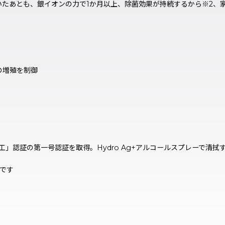
いたあとも、銀イオンの力で1か月以上、除菌効果が持続するから※2、
物の増殖を制御
膜施工」認証の第一号認証を取得。Hydro Ag+アルコールスプレーで
％です