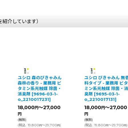
を紹介しています）
ユシロ 森のぴきゃみん
ユシロ ぴきゃみん 無
森林の香り - 業務用 ビ
料タイプ - 業務用 ビ
タミン系光触媒 除菌・
ミン系光触媒 除菌・
消臭剤
[
9696-03-1-
臭剤
[
9695-03-1-
o_2210017231
]
o_2210017131
]
18,000
～27,000
18,000
～27,000
円
円
円
円
(税別)
(税別)
(
税込
:
19,800
～29,700
)
(
税込
:
19,800
～29,700
)
円
円
円
円