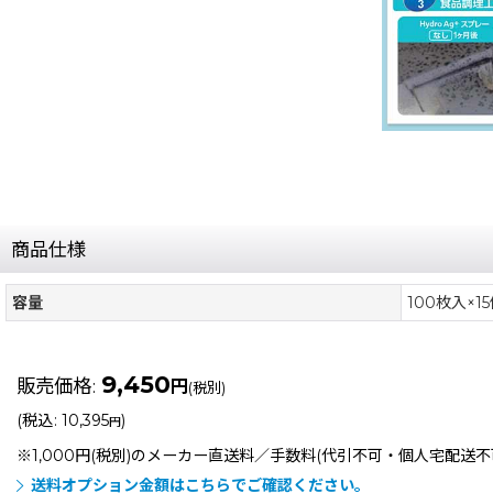
商品仕様
容量
100枚入×1
9,450
販売価格
:
円
(税別)
(
税込
:
10,395
)
円
※1,000円(税別)のメーカー直送料／手数料(代引不可・個人宅配送
送料オプション金額はこちらでご確認ください。