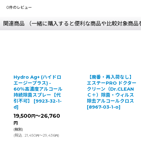
0
件のレビュー
関連商品 （一緒に購入すると便利な商品や比較対象商品
Hydro Ag+ (ハイドロ
【廃番・再入荷なし】
エージープラス) -
エステーPRO ドクター
60％高濃度アルコール
クリーン（Dr.CLEAN
持続除菌スプレー【代
Ｃ＋）除菌・ウィルス
引不可】
[
9923-32-1-
除去アルコールクロス
d
]
[
8967-03-1-o
]
19,500
～26,760
円
円
(税別)
(
税込
:
21,450
～29,436
)
円
円