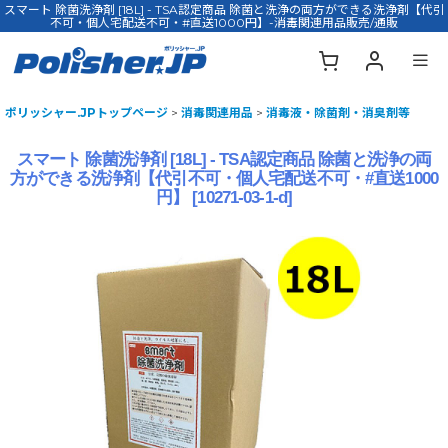
スマート 除菌洗浄剤 [18L] - TSA認定商品 除菌と洗浄の両方ができる洗浄剤【代引
不可・個人宅配送不可・#直送1000円】-消毒関連用品販売/通販
ポリッシャー.JPトップページ
>
消毒関連用品
>
消毒液・除菌剤・消臭剤等
スマート 除菌洗浄剤 [18L] - TSA認定商品 除菌と洗浄の両
方ができる洗浄剤【代引不可・個人宅配送不可・#直送1000
円】
[
10271-03-1-d
]