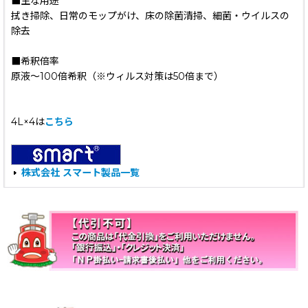
■主な用途
拭き掃除、日常のモップがけ、床の除菌清掃、細菌・ウイルスの
除去
■希釈倍率
原液〜100倍希釈（※ウィルス対策は50倍まで）
4L×4は
こちら
株式会社 スマート製品一覧