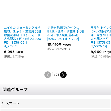
ニイタカ フォーミング洗浄
サラヤ 除菌でグー 10kg
サラヤ トイレ
剤CL [5kg×2] - 業務用 発泡
B.I.B. - 洗浄・除菌剤【代引
[3kg×3][弱ア
除菌洗浄剤 【代引不可・個
不可・個人宅配送不可】
浄・除菌剤【
人宅配送不可・#直送1,000
[
6204-03-1-d_31780
]
人宅配送不可・
円】
[
9538-03-1-
円】
[
5731-03-
19,410
～
円
(税別)
d_235531
]
d_50261*3
]
(
税込
:
21,351
～
)
円
6,095
9,960
～
円
円
(税別)
(税
(
税込
:
6,705
)
(
税込
:
10,956
円
円
1
/
23
関連グループ
スマート