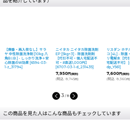
品を紹介しています）
【廃番・再入荷なし】サラ
ニイタカ ニイタカ除菌洗剤
リスダン ホテ
ヤ 中性除菌洗浄剤 [10kg 八
EP [5kg×3] - 除菌洗剤剤
コ [4L] - 
角B.I.B.] - しっかり洗浄＋安
【代引不可・個人宅配送不
リ電解水【代
心除菌のＷ効果
[
6594-03-
可・#直送1,000円】
宅配送不可】
[
1-z_31794
]
[
6707-03-1-d_231435
]
dp_Y561
]
7,950
7,600
円
円
(税別)
(税別)
(
税込
:
8,745
)
(
税込
:
8,360
円
円
3
/
8
この商品を見た人はこんな商品もチェックしています