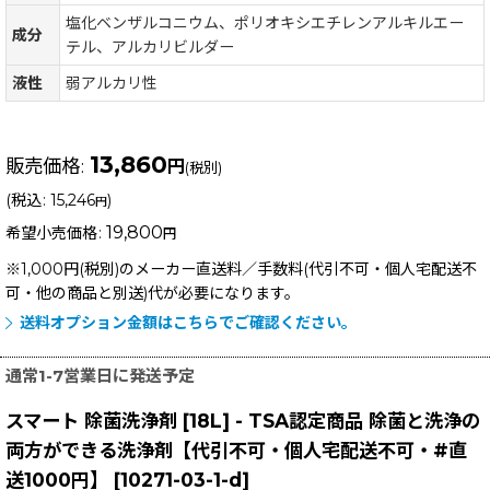
塩化ベンザルコニウム、ポリオキシエチレンアルキルエー
成分
テル、アルカリビルダー
液性
弱アルカリ性
13,860
販売価格
:
円
(税別)
(
税込
:
15,246
)
円
19,800
希望小売価格
:
円
※1,000円(税別)のメーカー直送料／手数料(代引不可・個人宅配送不
可・他の商品と別送)
代が必要になります。
送料オプション金額はこちらでご確認ください。
通常1-7営業日に発送予定
スマート 除菌洗浄剤 [18L] - TSA認定商品 除菌と洗浄の
両方ができる洗浄剤【代引不可・個人宅配送不可・#直
送1000円】
[
10271-03-1-d
]