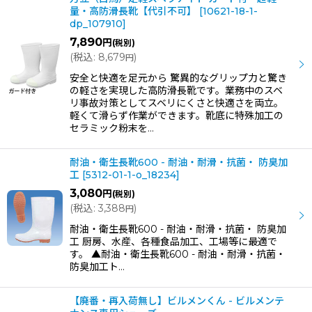
量・高防滑長靴【代引不可】
[
10621-18-1-
dp_107910
]
7,890
円
(税別)
(
税込
:
8,679
)
円
安全と快適を足元から 驚異的なグリップ力と驚き
の軽さを実現した高防滑長靴です。業務中のスベ
リ事故対策としてスベリにくさと快適さを両立。
軽くて滑らず作業ができます。靴底に特殊加工の
セラミック粉末を…
耐油・衛生長靴600 - 耐油・耐滑・抗菌・ 防臭加
工
[
5312-01-1-o_18234
]
3,080
円
(税別)
(
税込
:
3,388
)
円
耐油・衛生長靴600 - 耐油・耐滑・抗菌・ 防臭加
工 厨房、水産、各種食品加工、工場等に最適で
す。 ▲耐油・衛生長靴600 - 耐油・耐滑・抗菌・
防臭加工ト…
【廃番・再入荷無し】ビルメンくん - ビルメンテ