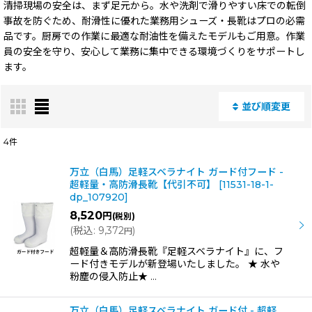
清掃現場の安全は、まず足元から。水や洗剤で滑りやすい床での転倒
事故を防ぐため、耐滑性に優れた業務用シューズ・長靴はプロの必需
品です。厨房での作業に最適な耐油性を備えたモデルもご用意。作業
員の安全を守り、安心して業務に集中できる環境づくりをサポートし
ます。
並び順変更
閉じる
4
件
表示数
:
万立（白馬）足軽スベラナイト ガード付フード -
超軽量・高防滑長靴【代引不可】
[
11531-18-1-
dp_107920
]
並び順
:
8,520
円
(税別)
(
税込
:
9,372
)
円
絞り込む
超軽量＆高防滑長靴『足軽スベラナイト』に、フ
ード付きモデルが新登場いたしました。 ★ 水や
粉塵の侵入防止★ …
万立（白馬）足軽スベラナイト ガード付 - 超軽