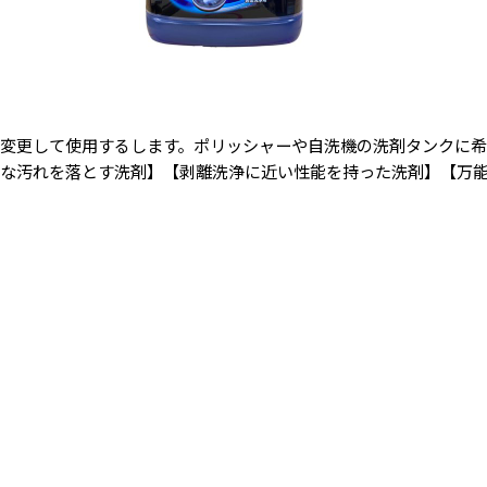
を変更して使用するします。ポリッシャーや自洗機の洗剤タンクに
的な汚れを落とす洗剤】【剥離洗浄に近い性能を持った洗剤】【万