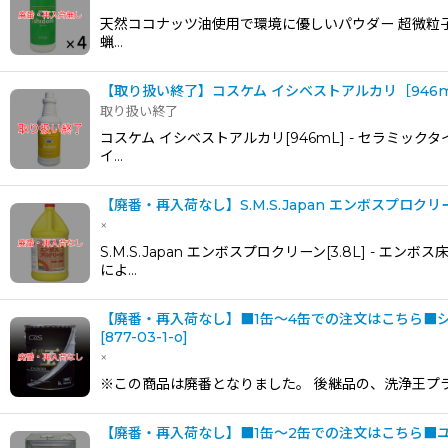
天然ココナッツ油使用で環境に優しいパウダー 超微粒子
蝋…
【取り扱い終了】コスケム イシベストアルカリ［946
取り扱い終了
コスケム イシベストアルカリ[946mL] - セラミ
イ…
【廃番・再入荷なし】S.M.S.Japan エンボスプロクリー
×
S.M.S.Japan エンボスプロクリーン[3.8L]
によ…
【廃番・再入荷なし】■1缶〜4缶での注文はこちら■シー
[
877-03-1-o
]
×
※この商品は廃番となりました。 後継品の、洗浄王プラ
【廃番・再入荷なし】■1缶〜2缶での注文はこちら■ユー