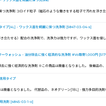
- ワックス面を綺麗に保つ洗浄剤
麗に保つ洗浄剤 コロイド粒子（磁石のような働きをする粒子で汚れを浮
イプ[4L] - ワックス面を綺麗に保つ洗浄剤
[
5847-03-04-s
]
浮き立たせる）配合の洗浄剤で、洗浄力は強力ですが、ワックス面を侵
ウォッシュ - 油分除去に強く経済的な洗浄剤 #Vo取寄1,000円
[
517
除去に強く経済的な洗浄剤 ※この商品は廃番となりました。 後継品の、パ
 徳用タイプ
商品は廃番となりました。 代替品の、ネオグリーン[18L] - 強力多目的
場用洗剤
[
4845-03-1-o
]