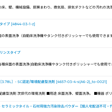
 工場内の床、壁、機械設備、厨房まわり、換気扇、排気ダクトなどの汚れの
性タイプ
[
4844-03-1-z
]
 各種床面の表面洗浄（自動床洗浄機やタンク付きポリッシャーでも使用でき
ンリンスタイプ
●用途 各種床面の表面洗浄(自動床洗浄機やタンク付きポリッシャーでも使用
.78L］- SC認定/環境配慮型洗剤
[
4657-03-4-s(A6-2)_to-0021
]
C認定/環境配慮型洗剤 次世代の環境洗剤 ■用途 床面洗浄、壁面洗浄。 ■機器
］- セラミックタイル・石材用強力汚染除去パウダー【個人宅配送不可・