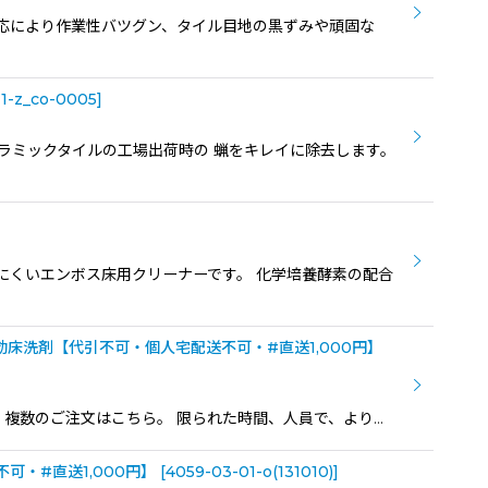
学反応により作業性バツグン、タイル目地の黒ずみや頑固な
1-z_co-0005
]
いセラミックタイルの工場出荷時の 蝋をキレイに除去します。
か落ちにくいエンボス床用クリーナーです。 化学培養酵素の配合
効床洗剤【代引不可・個人宅配送不可・#直送1,000円】
。複数のご注文はこちら。 限られた時間、人員で、より…
可・#直送1,000円】
[
4059-03-01-o(131010)
]