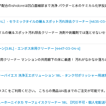
配合のishidoreは凹凸面細部まで洗浄 パウダーと水のケミカル化
mL］- セラミックタイルの蝋＆スポット汚れ除去クリーナー
[
4635-03-
ックタイルの蝋＆スポット汚れ除去クリーナー 洗剤や剥離剤では落とせな
ン[3.8L] - エンボス床用クリーナー
[
4447-03-04-s
]
 - エンボス床用クリーナー マンションの共用廊下の床に最適！ 汚れがなかな
バイエス 洗浄王エボリューション 18L - タンク付ポリッシャー用速
スC をご利用ください。 こちらの商品は4缶までのご注文が可能です
ホーニイタカ サーフェイスクリーナー 18L 【代引不可・個人宅配送不