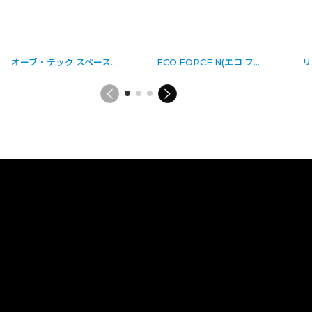
[
1388-03-10-s(w)_3120002221
オーブ・テック スペースショット 万能環境クリーナー（万能タイプ）[18L]
]
ECO FORCE N(エコ フォース エヌ) [4kg] - 超強力中性マルチクリーナー
[
1680-26-4