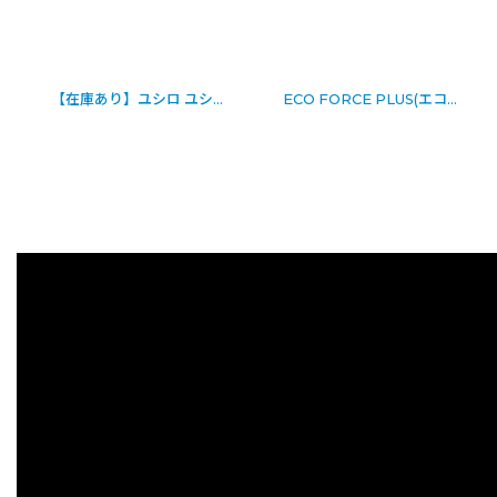
【在庫あり】ユシロ ユシロン ハイブリッドクリーナー [18L] -「洗浄以上はくり未満」床洗剤
ECO FORCE PLUS(エコ フォース プラス) [4kg] - 定期清掃に最適なアルカリ性マルチクリーナー