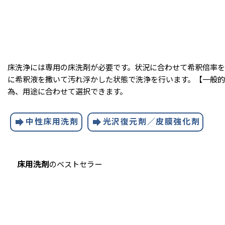
床洗浄には専用の床洗剤が必要です。状況に合わせて希釈倍率
に希釈液を撒いて汚れ浮かした状態で洗浄を行います。【一般
為、用途に合わせて選択できます。
forward
forward
中性床用洗剤
光沢復元剤／皮膜強化剤
床用洗剤
のベストセラー