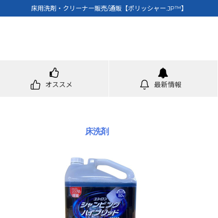
床用洗剤・クリーナー販売/通販【ポリッシャー.JP™】
オススメ
最新情報
床洗剤