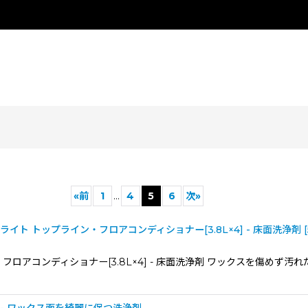
«
前
1
...
4
5
6
次
»
イト トップライン・フロアコンディショナー[3.8L×4] - 床面洗浄剤
[
・フロアコンディショナー[3.8L×4] - 床面洗浄剤 ワックスを傷め
絞り込む