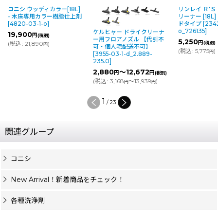
コニシ ウッディカラー[18L]
リンレイ Ｒ'Ｓ
- 木床専用カラー樹脂仕上剤
リーナー [18L
[
4820-03-1-o
]
ドタイプ
[
234
o_726135
]
ケルヒャー ドライクリーナ
19,900
円
(税別)
ー用フロアノズル 【代引不
5,250
円
(
税込
:
21,890
)
(税別)
円
可・個人宅配送不可】
(
税込
:
5,775
)
円
[
3955-03-1-d_2.889-
235.0
]
2,880
～12,672
円
円
(税別)
(
税込
:
3,168
～13,939
)
円
円
1
/
23
関連グループ
コニシ
New Arrival！新着商品をチェック！
各種洗浄剤