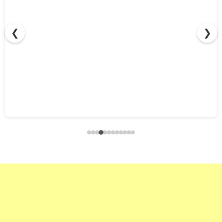
❮
❯
ペンギンワックスのバッテリーマシンをレーダーチャート
で性能比較