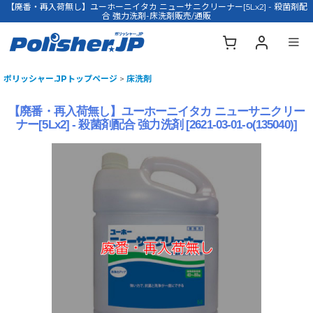
【廃番・再入荷無し】ユーホーニイタカ ニューサニクリーナー[5Lx2] - 殺菌剤配
合 強力洗剤-床洗剤販売/通販
ポリッシャー.JPトップページ
>
床洗剤
【廃番・再入荷無し】ユーホーニイタカ ニューサニクリー
ナー[5Lx2] - 殺菌剤配合 強力洗剤
[
2621-03-01-o(135040)
]