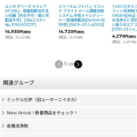
ユシロ ポリーズ カトレア
スリーエム ジャパン スコッ
TASCO(タス
HP [18L] - 殺菌剤配合手洗
チ ブライト ドース濃縮洗剤
フィン洗浄剤(T
い石鹸【代引不可・個人宅
システム 中性トイレクリー
GREEN)[5kg
配送不可】
[
3642-03-1-
ナー(除菌剤配合)[140ml×6]
の洗浄力と泡
dp_3190001321*
]
[中性]
[
5909-03-1-o(D01)
]
い香りのエア
[
11331-03-1-
14,930
14,720
円
円
(税別)
(税別)
4,270
円
(
税込
:
16,423
)
(
税込
:
16,192
)
(税別)
円
円
(
税込
:
4,697
)
円
1
/
23
関連グループ
ミッケル化学（旧ユーホーニイタカ）
New Arrival！新着商品をチェック！
各種洗浄剤