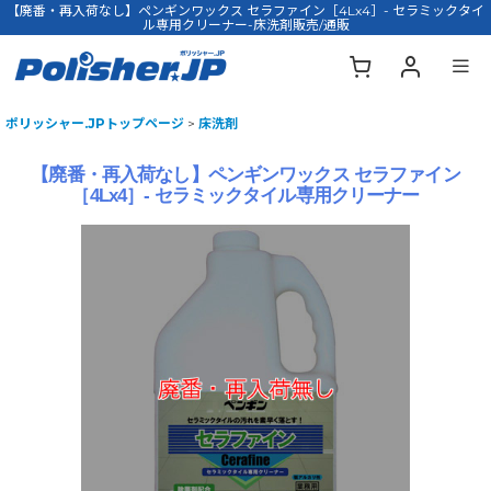
【廃番・再入荷なし】ペンギンワックス セラファイン［4Lx4］- セラミックタイ
ル専用クリーナー-床洗剤販売/通販
ポリッシャー.JPトップページ
>
床洗剤
【廃番・再入荷なし】ペンギンワックス セラファイン
［4Lx4］- セラミックタイル専用クリーナー