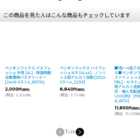
この商品を見た人はこんな商品もチェックしています
ペンギンワックス バスフレ
ペンギンワックス ハイフレ
■1缶〜4缶で
ッシュ 中性 [4L] - 除菌剤配
ッシュＮＲ [4Lx4] - ノンリ
ら■ペンギンワ
合業務用バスクリーナー
ンス弱アルカリ洗剤
[
2522-
ファイン レッ
[
2449-03-1-o_6517/4
]
03-1-o_2293
]
[18L] - セ
用アルカリ洗
2,000
8,840
円
円
(税別)
(税別)
可・個人宅配
(
税込
:
2,200
)
(
税込
:
9,724
)
円
円
1,000円】
[
11
d_6674
]
11,850
円
(税別)
(
税込
:
13,035
円
1
/
23