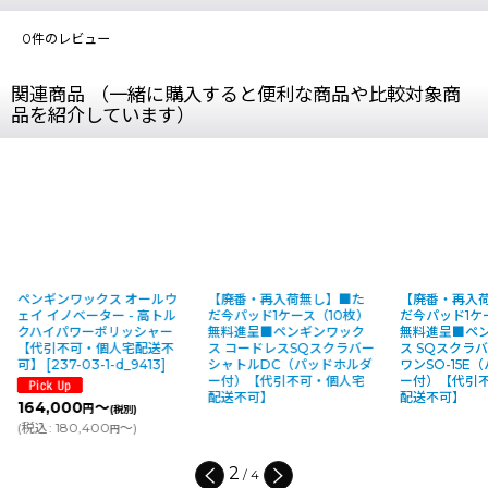
0
件のレビュー
関連商品 （一緒に購入すると便利な商品や比較対象商
品を紹介しています）
ールウ
【廃番・再入荷無し】■た
【廃番・再入荷無し】■た
【廃番
高トル
だ今パッド1ケース（10枚）
だ今パッド1ケース（10枚）
ギンワ
シャー
無料進呈■ペンギンワック
無料進呈■ペンギンワック
用セラ
配送不
ス コードレスSQスクラバー
ス SQスクラバー シャトル
[
1291-
413
]
シャトルDC（パッドホルダ
ワンSO-15E（パッドホルダ
ー付）【代引不可・個人宅
ー付）【代引不可・個人宅
配送不可】
配送不可】
3
/
4