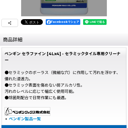
Facebookでシェア
商品詳細
ペンギン セラファイン [4Lx4] - セラミックタイル専用クリーナ
ー
●セラミックのボーラス（微細な穴）に作用して汚れを浮かす、
優れた浸透力。
●セラミック表面を傷めない弱アルカリ性。
汚れのレベルに応じて幅広く使用可能。
●除菌剤配合で日常作業にも最適。
ペンギン製品一覧