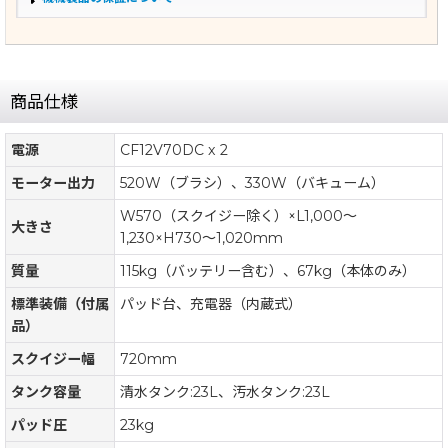
商品仕様
電源
CF12V70DC x 2
モーター出力
520W（ブラシ）、330W（バキューム）
W570（スクイジー除く）×L1,000〜
大きさ
1,230×H730〜1,020mm
質量
115kg（バッテリー含む）、67kg（本体のみ）
標準装備（付属
パッド台、充電器（内蔵式）
品）
スクイジー幅
720mm
タンク容量
清水タンク:23L、汚水タンク:23L
パッド圧
23kg