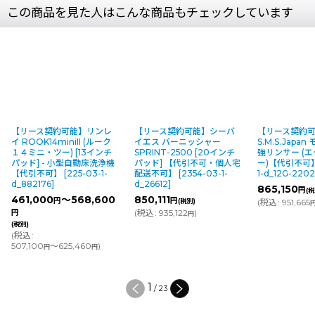
この商品を見た人はこんな商品もチェックしています
リンレ
【リース契約可能】シーバ
【リース契約可能】
【リー
(ルーク
イエス バーニッシャー
S.M.S.Japan モスキート -
ンワッ
インチ
SPRINT-2500 [20インチ
強リンサー (エクストラクタ
SC-3
床洗浄機
パッド] 【代引不可・個人宅
ー)【代引不可】
[
9504-03-
床洗浄
3-1-
配送不可】
[
2354-03-1-
1-d_12G-2202
]
宅配送
d_26612
]
d_905
865,150
円
(税別)
,600
850,111
513,
円
(税別)
(
税込
:
951,665
)
円
(
税込
:
935,122
)
円
円
(税別)
(
税込
:
)
564,8
円
2
/
23