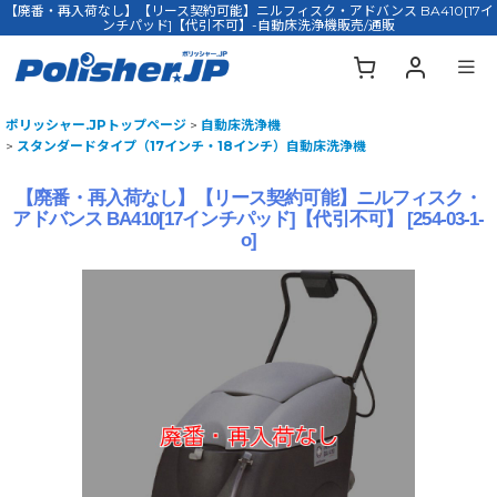
【廃番・再入荷なし】【リース契約可能】ニルフィスク・アドバンス BA410[17イ
ンチパッド]【代引不可】-自動床洗浄機販売/通販
ポリッシャー.JPトップページ
>
自動床洗浄機
>
スタンダードタイプ（17インチ・18インチ）自動床洗浄機
【廃番・再入荷なし】【リース契約可能】ニルフィスク・
アドバンス BA410[17インチパッド]【代引不可】
[
254-03-1-
o
]