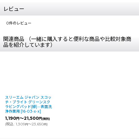
レビュー
0
件のレビュー
関連商品 （一緒に購入すると便利な商品や比較対象商
品を紹介しています）
スリーエム ジャパン スコッ
チ・ブライト グリーンスク
ラビングパッド(緑) - 表面洗
浄作業用
[
16-03-x-x
]
1,190
～21,500
円
円
(税別)
(
税込
:
1,309
～23,650
)
円
円