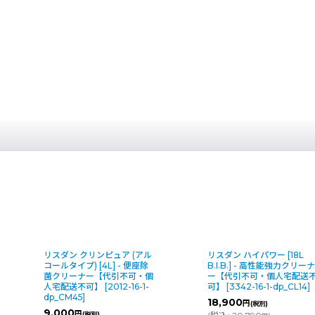
リスダン ハイパワー [18L
リスダン ターゲット [4L] -
B.I.B.] - 高性能強力クリーナ
超強力・多目的クリーナー
ー【代引不可・個人宅配送不
【代引不可・個人宅配送不
可】
[
3342-16-1-dp_CL14
]
可】
[
661-16-1-dp_CM34
]
18,900
5,300
円
円
(税別)
(税別)