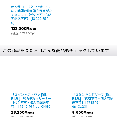
オンザロード とフッキーS -
広い範囲の洗剤塗布作業がカ
ンタンに！【代引不可・個人
宅配送不可】
[
10248-55-1-
d
]
152,000
円
(税別)
(
税込
:
167,200
)
円
この商品を見た人はこんな商品もチェックしています
リスダン ハンドソープ [18L
リスダン クリンピュア (アル
B.I.B.] 【代引不可・個人宅配
コールタイプ) [4L] - 便座除
送不可】
[
4785-16-1-
菌クリーナー【代引不可・個
dp_CL20
]
人宅配送不可】
[
2012-16-1-
dp_CM45
]
8,600
円
(税別)
9,000
円
(税別)