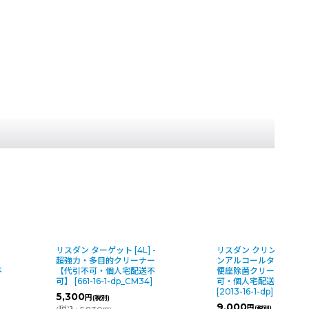
リスダン クリンピュア（ノ
リスダン ターゲット [18L
ンアルコールタイプ） [4L] -
超強力・多目的クリー
便座除菌クリーナー【代引不
【代引不可・個人宅配
可・個人宅配送不可】
可】
[
8015-16-1-dp_C
[
2013-16-1-dp
]
15,100
円
(税別)
9,000
円
(税別)