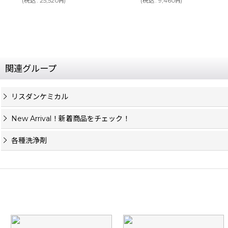
(
税込
:
9,460
)
円
(
税込
:
9,900
)
円
関連グループ
リスダンケミカル
New Arrival！新着商品をチェック！
各種洗浄剤