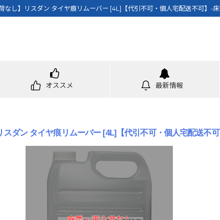
荷なし】リスダン タイヤ痕リムーバー [4L]【代引不可・個人宅配送不可】-床
オススメ
最新情報
スダン タイヤ痕リムーバー [4L]【代引不可・個人宅配送不