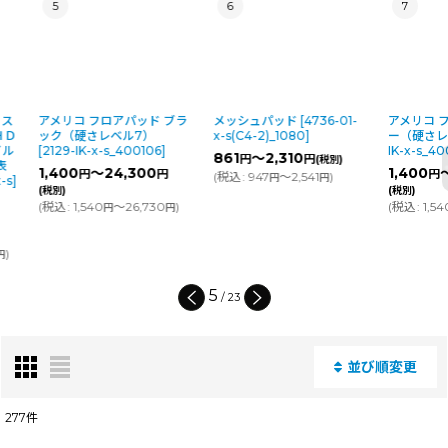
5
6
7
アメリコ フロアパッド ブラ
メッシュパッド
[
4736-01-
アメリコ フロ
ック（硬さレベル7）
x-s(C4-2)_1080
]
ー（硬さレベル
[
2129-IK-x-s_400106
]
IK-x-s_4004
861
～2,310
円
円
(税別)
1,400
～24,300
1,400
～24
円
円
円
(
税込
:
947
～2,541
)
円
円
(税別)
(税別)
(
税込
:
1,540
～26,730
)
(
税込
:
1,540
円
円
円
5
/
23
この音声はAIによる自動生成のため、読み
上げに不自然な箇所があったり、内容に不
並び順変更
整合が生じている場合があります。トピッ
閉じる
クの包括的な見解や客観的な見解ではな
277
件
く、単に情報ソース（本コンテンツやウェ
ブ上の情報）を反映したものです。