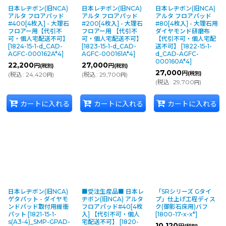
日本レヂボン(旧NCA)
日本レヂボン(旧NCA)
日本レヂボン(旧NCA)
アルタ フロアパッド
アルタ フロアパッド
アルタ フロアパッド
#400[4枚入] - 大理石
#200[4枚入] - 大理石
#80[4枚入] - 大理石用
フロアー用【代引不
フロアー用 【代引不
ダイヤモンド研磨布
可・個人宅配送不可】
可・個人宅配送不可】
【代引不可・個人宅配
[
1824-15-1-d_CAD-
[
1823-15-1-d_CAD-
送不可】
[
1822-15-1-
AGFC-000162A*4
]
AGFC-000161A*4
]
d_CAD-AGFC-
000160A*4
]
22,200
27,000
円
円
(税別)
(税別)
27,000
円
(税別)
(
税込
:
24,420
)
(
税込
:
29,700
)
円
円
(
税込
:
29,700
)
円
カートに入れる
カートに入れる
カートに入れる
日本レヂボン(旧NCA)
■受注生産品■ 日本レ
「SRシリーズ Gタイ
ゲタパット - ダイヤモ
ヂボン(旧NCA) アルタ
プ」仕上げ工程ディス
ンドパッド取付用緩衝
フロアパッド#40[4枚
ク(御影石床用)バフ
パット
[
1821-15-1-
入] 【代引不可・個人
[
1800-17-x-x*
]
s(A3-4)_SMP-GPAD-
宅配送不可】
[
1820-
10,120