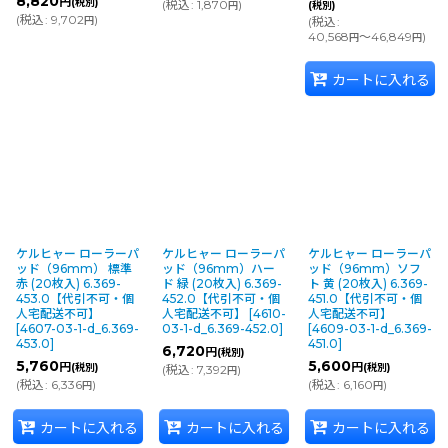
8,820
ド。350rpmまでのマシンで使用可能です。
円
(税別)
(
税込
:
1,870
)
円
(税別)
(
税込
:
9,702
)
円
(
税込
:
40,568
～46,849
)
円
円
硬さレベル 3
カートに入れる
フラミンゴピンク
弾力性のあるオープン構造で軽い汚れとブ
ラックヒールマークを除去します。
1,000rpmまでのマシンで使用可能です。
硬さレベル 2
ケルヒャー ローラーパ
ケルヒャー ローラーパ
ケルヒャー ローラーパ
ッド（96mm） 標準
ッド（96mm）ハー
ッド（96mm）ソフ
レッド
赤 (20枚入) 6.369-
ド 緑 (20枚入) 6.369-
ト 黄 (20枚入) 6.369-
453.0【代引不可・個
452.0【代引不可・個
451.0【代引不可・個
日常清掃での軽い汚れやスカッフマークの
人宅配送不可】
人宅配送不可】
[
4610-
人宅配送不可】
除去に適しています。800rpmまでのマシン
[
4607-03-1-d_6.369-
03-1-d_6.369-452.0
]
[
4609-03-1-d_6.369-
453.0
]
451.0
]
で使用可能です。
6,720
円
(税別)
5,760
5,600
円
円
(税別)
(税別)
(
税込
:
7,392
)
円
(
税込
:
6,336
)
(
税込
:
6,160
)
円
円
硬さレベル 1
カートに入れる
カートに入れる
カートに入れる
ホワイト