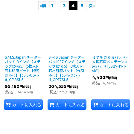
表示数
:
«
前
1
...
3
4
5
次
»
『ビルメン現場 耳よりラジオ』〜業界の
並び順
:
今とこれからを語る〜 AIパーソナリティ
が清掃業界を探求します
絞り込む
S.M.S.Japan チーター
S.M.S.Japan チーター
ミヤキ きららパッド -
パッド 8インチ【ステ
パッド 17インチ【ステ
大理石床メンテナンス
ップ1から5】(5枚入)-
ップ1から5】(5枚入)-
用パッド
[
5927-17-1-
硬さレベル 10
石材研磨パット【代引
石材研磨パット【代引
sk*
]
タイタン
き不可】
[
3515-03-1-
不可】
[
3514-03-1-
4,400
円
(税別)
d_CP8S1-5
]
d_CP17S1-5
]
(
税込
:
4,840
)
剥離専用に作られた特別な一枚。アメリコ
円
95,160
204,555
円
円
(税別)
(税別)
史上最強の剥離用パッドです。幾層にも重
(
税込
:
104,676
)
(
税込
:
225,011
)
円
円
なったワックス層を素早く剥離し、作業時
間を短縮します。
カートに入れる
カートに入れる
カートに入れる
硬さレベル 9
ヘラクレスＥＡ