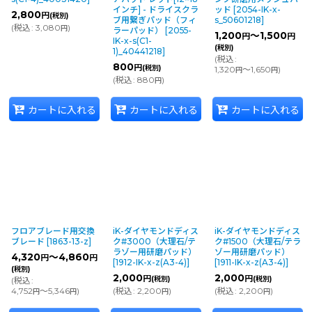
インチ] - ドライスクラ
ッド
[
2054-IK-x-
2,800
円
(税別)
ブ用繋ぎパッド（フィ
s_50601218
]
(
税込
:
3,080
)
円
ラーパッド）
[
2055-
1,200
～1,500
円
円
IK-x-s(C1-
(税別)
1)_40441218
]
(
税込
:
800
円
(税別)
1,320
～1,650
)
円
円
(
税込
:
880
)
円
カートに入れる
カートに入れる
カートに入れる
フロアブレード用交換
iK-ダイヤモンドディス
iK-ダイヤモンドディス
ブレード
[
1863-13-z
]
ク#3000（大理石/テ
ク#1500（大理石/テラ
ラゾー用研磨パッド）
ゾー用研磨パッド）
4,320
～4,860
円
円
[
1912-IK-x-z(A3-4)
]
[
1911-IK-x-z(A3-4)
]
(税別)
2,000
2,000
円
円
(税別)
(税別)
(
税込
:
4,752
～5,346
)
(
税込
:
2,200
)
(
税込
:
2,200
)
円
円
円
円