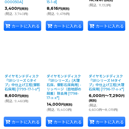
円
(税別)
000050A
]
15-1-d
]
(
税込
:
11,132
)
円
3,400
8,616
円
円
(税別)
(税別)
(
税込
:
3,740
)
(
税込
:
9,478
)
円
円
カートに入れる
カートに入れる
カートに入れる
ダイヤモンドディスク
ダイヤモンドディスク
ダイヤモンドディスク
「SRシリーズ Gタイ
「SRシリーズ」(大理
「SRシリーズ Mタイ
プ」中仕上げ工程(御影
石床、御影石床両用) -
プ」中仕上げ工程(大理
石床用)
[
1799-17-1-o*
]
リッページ（目地部の
石床用)
[
1796-17-x-x*
]
段差）除去用
[
1798-
8,600
6,000
～7,290
円
円
円
(税別)
17-x-x*
]
(
税込
:
9,460
)
(税別)
円
14,000
円
(税別)
(
税込
:
(
税込
:
15,400
)
6,600
～8,019
)
円
円
円
カートに入れる
カートに入れる
カートに入れる