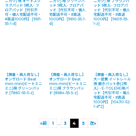
ニカク) 用 オートスク
ニカク) 用 グリーンパ
ニカク) 用 ブラウンパ
ラブパッド 5枚入- フ
ッド 5枚入- フロアパ
ッド 5枚入- フロアパ
ロアパッド【代引不
ッド【代引不可・個人
ッド【代引不可・個人
可・個人宅配送不可・
宅配送不可・#直送
宅配送不可・#直送
#直送1000円】
[
9611-
1000円】
[
9610-55-1-
1000円】
[
9609-55-
55-1-d
]
d
]
1-z
]
【廃番・再入荷なし】
【廃番・再入荷なし】
【廃番・再入荷なし】
オンザロード Beat
オンザロード Beat
大一産業 イートレール
mini-mini(ビートミニ
mini-mini(ビートミニ
用 磨きパット赤(2枚
ミニ)用 グリーンパッ
ミニ)用 ブラウンパッ
入) - E-TOLERE用パ
ド
[
7860-55-5-z
]
ド
[
8684-55-5-z
]
ッド【代引不可・個人
宅配送不可・#直送
1000円】
[
10430-52-
1-d*2
]
«
前
1
...
3
4
5
次
»