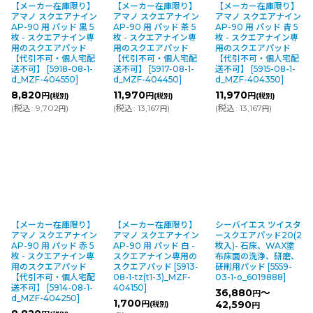
【メーカー在庫限り】
【メーカー在庫限り】
【メーカー在庫限り】
アマノ スクエアナイン
アマノ スクエアナイン
アマノ スクエアナイン
硬さレベル 6
AP-90 用 パッド 黒 5
AP-90 用 パッド 茶 5
AP-90 用 パッド 青 5
枚 - スクエアナイン専
枚 - スクエアナイン専
枚 - スクエアナイン専
ブラウン
用のスクエアパッド
用のスクエアパッド
用のスクエアパッド
【代引不可・個人宅配
【代引不可・個人宅配
【代引不可・個人宅配
重洗浄、ワックス剥離作業に適したフロア
送不可】
[
5918-08-1-
送不可】
[
5917-08-1-
送不可】
[
5915-08-1-
パッド。350rpmまでのマシンで使用可能
d_MZF-404550
]
d_MZF-404450
]
d_MZF-404350
]
です。
8,820
11,970
11,970
円
円
円
(税別)
(税別)
(税別)
(
税込
:
9,702
)
(
税込
:
13,167
)
(
税込
:
13,167
)
円
円
円
硬さレベル 5
グリーン
ディープ洗浄や軽い剥離作業に適したフロ
アパッド。350rpmまでのマシンで使用可
能です。
【メーカー在庫限り】
【メーカー在庫限り】
シーバイエス ツイスタ
アマノ スクエアナイン
アマノ スクエアナイン
ースクエアパッド20(2
AP-90 用 パッド 赤 5
AP-90 用 パッド 白 -
枚入)- 石床、WAX塗
枚 - スクエアナイン専
スクエアナイン専用の
布床面の洗浄、研磨、
硬さレベル 4
用のスクエアパッド
スクエアパッド
[
5913-
研削用パッド
[
5559-
【代引不可・個人宅配
08-1-tz(t1-3)_MZF-
03-1-o_6019888
]
ブルー
送不可】
[
5914-08-1-
404150
]
36,880
～
円
d_MZF-404250
]
ワックスリコート前の洗浄用フロアパッ
1,700
円
42,590
(税別)
円