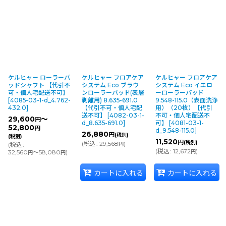
低トラフィックエリアに適した、ドライ又
はウェットでも使用できるフロアパッド。
3,000rpmまでのマシンで使用可能です。
ケルヒャー ローラーパ
ケルヒャー フロアケア
ケルヒャー フロアケア
ッドシャフト 【代引不
システム Eco ブラウ
システム Eco イエロ
可・個人宅配送不可】
ンローラーパッド(表層
ーローラーパッド
[
4085-03-1-d_4.762-
剥離用) 8.635-691.0
9.548-115.0（表面洗浄
432.0
]
【代引不可・個人宅配
用）（20枚）【代引
送不可】
[
4082-03-1-
不可・個人宅配送不
29,600
～
円
d_8.635-691.0
]
可】
[
4081-03-1-
52,800
円
d_9.548-115.0
]
26,880
円
(税別)
(税別)
11,520
円
(税別)
(
税込
:
29,568
)
(
税込
:
円
(
税込
:
12,672
)
32,560
～58,080
)
円
円
円
カートに入れる
カートに入れる