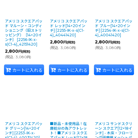
アメリコ スクエアパッ
アメリコ スクエアパッ
アメリコ スクエアパッ
ド マルーン・コンディ
ド レッド[14×20イン
ド ブルー[14×20イン
ショニング（旧ストリ
チ]
[
2255-IK-x-s(C1-
チ]
[
2254-IK-x-s(C1-
ッピング）［14×20イ
4)_40441420
]
4)_40041420
]
ンチ］
[
2256-IK-x-
2,800
2,800
円
円
(税別)
(税別)
s(C1-4)_42151420
]
(
税込
:
3,080
)
(
税込
:
3,080
)
円
円
2,800
円
(税別)
(
税込
:
3,080
)
円
ポリッシャーのサイズがわからない方はこちら
カートに入れる
カートに入れる
カートに入れる
バーニッシャー、バフィング用パッドはこちら
アメリコ スクエアパッ
■新品・未使用品！在
アメリコ サンドスクリ
ド グリーン[14×20イ
庫処分の為アウトレッ
ーン スクエア[12×18イ
ンチ]
[
2253-IK-x-
ト！■アメリコ スクエ
ンチ] - 木床・フローリ
s(C1-4)_40031420
]
アパッド レッド[12×18
ング研磨用メッシュパ