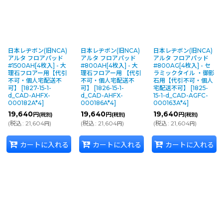
日本レヂボン(旧NCA)
日本レヂボン(旧NCA)
日本レヂボン(旧NCA)
アルタ フロアパッド
アルタ フロアパッド
アルタ フロアパッド
#1500AH[4枚入] - 大
#800AH[4枚入] - 大
#800AG[4枚入] - セ
理石フロアー用【代引
理石フロアー用 【代引
ラミックタイル ・御影
不可・個人宅配送不
不可・個人宅配送不
石用【代引不可・個人
可】
[
1827-15-1-
可】
[
1826-15-1-
宅配送不可】
[
1825-
d_CAD-AHFX-
d_CAD-AHFX-
15-1-d_CAD-AGFC-
000182A*4
]
000186A*4
]
000163A*4
]
19,640
19,640
19,640
円
円
円
(税別)
(税別)
(税別)
(
税込
:
21,604
)
(
税込
:
21,604
)
(
税込
:
21,604
)
円
円
円
カートに入れる
カートに入れる
カートに入れる