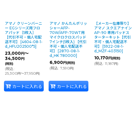
複数層のワックス剥離に適した剥離用フロ
アパッドです。350rpmまでのマシンで使用
可能です。
アマノ クリーンバーニ
アマノ かんたんポリッ
【メーカー在庫限り】
ー EGシリーズ用フロ
シャーAFP-
アマノ スクエアナイン
アパッド［5枚入］
70W/AFP-70WT用
AP-90 専用パッドス
【代引不可・個人宅配
マイクロクロスパッド
ターターキット【代引
送不可】
[
4604-08-1-
7インチ(5枚入) 【代引
不可・個人宅配送不
硬さレベル 8
d_HFU202500*5
]
不可・個人宅配送不
可】
[
5922-08-1-
ブラックＨＤ
可】
[
2870-08-1-
d_MZF-403150
]
23,000
～
円
d_HK 780000
]
10,170
34,500
円
(税別)
円
バーニッシャーで磨き固められたワックス
6,900
円
(税別)
(
税込
:
11,187
)
(税別)
円
の除去に適したフロアパッド。350rpmま
(
税込
:
7,590
)
(
税込
:
円
でのマシンで使用可能です。
25,300
～37,950
)
円
円
カートに入れる
カートに入れる
硬さレベル 7
ブラック
ビルドアップしたワックス剥離作業に適し
たフロアパッド。350rpmまでのマシンで
使用可能です。