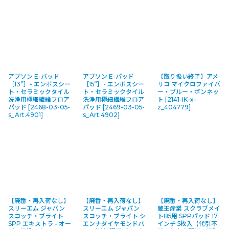
アプソン E-パッド
アプソン E-パッド
【取り扱い終了】アメ
［13”］- エンボスシー
［15”］- エンボスシー
リコ マイクロファイバ
ト・セラミックタイル
ト・セラミックタイル
ー・ブルー・ボンネッ
洗浄用極細繊維フロア
洗浄用極細繊維フロア
ト
[
2141-IK-x-
パッド
[
2468-03-05-
パッド
[
2469-03-05-
z_404779
]
s_Art.4901
]
s_Art.4902
]
【廃番・再入荷なし】
【廃番・再入荷なし】
【廃番・再入荷なし】
スリーエム ジャパン
スリーエム ジャパン
蔵王産業 スクラブメイ
スコッチ・ブライト
スコッチ・ブライト シ
トB5用 SPPパッド 17
SPP エキストラ - オー
エンナダイヤモンドパ
インチ 5枚入【代引不