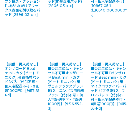
プン構造・クッション
ッド(前処理用パッド)
可・個人宅配送不可】
性増大! 水だけでワッ
[
2806-03-x-x
]
[
10867-05-1-
クス表面を削り取るパ
d_1054010000000*
ッド
[
2996-03-x-z
]
t
]
【廃番・再入荷なし】
【廃番・再入荷なし】
【廃番・再入荷なし】
オンザロード Beat
■受注生産品・キャン
■受注生産品・キャン
mini - カク (ビート ミ
セル不可■オンザロー
セル不可■Tオンザロ
ニカク) 用 緩衝材パッ
ド Beat mini - カク
ード Beat mini - カク
ド 1枚入【代引不可・
(ビート ミニカク) 用
(ビート ミニカク) 用
個人宅配送不可・#直
ヴェルテックスブラシ
マイクロファイバーパ
送1000円】
[
9617-55-
1枚入 - エンボス用極細
ッド ゼブラ 5枚入- フ
1-d
]
ブラシ【代引不可・個
ロアパッド【代引不
人宅配送不可・#直送
可・個人宅配送不可・
1000円】
[
9616-55-1-
#直送1000円】
[
9615-
d
]
55-1-d
]