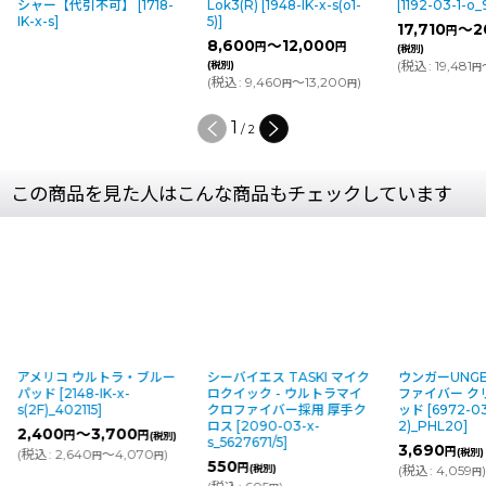
シャー【代引不可】
[
1718-
Lok3(R)
[
1948-IK-x-s(o1-
[
1192-03-1-o_
IK-x-s
]
5)
]
17,710
～2
円
8,600
～12,000
円
円
(税別)
(
税込
:
19,481
(税別)
円
(
税込
:
9,460
～13,200
)
円
円
1
/
2
この商品を見た人はこんな商品もチェックしています
アメリコ ウルトラ・ブルー
シーバイエス TASKI マイク
ウンガーUNG
パッド
[
2148-IK-x-
ロクイック - ウルトラマイ
ファイバー ク
s(2F)_402115
]
クロファイバー採用 厚手ク
ッド
[
6972-03
ロス
[
2090-03-x-
2)_PHL20
]
2,400
～3,700
円
円
(税別)
s_5627671/5
]
3,690
円
(
税込
:
2,640
～4,070
)
(税別)
円
円
550
円
(税別)
(
税込
:
4,059
)
円