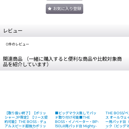
お気に入り登録
レビュー
0
件のレビュー
関連商品 （一緒に購入すると便利な商品や比較対象商
品を紹介しています）
【取り扱い終了】【ポリッ
■ビッグマウス無しでパッ
THE BOSS
シャー.JP限定】【リース契
ド取り付け可能■THE
ス オールウェ
約可能】THE BOSS - デュ
BOSS・イノベーター・BP-
ー用パッド台
アルスピード超強力ポリッ
150LiII用パッド台 Mighty-
ック〔ビッグ