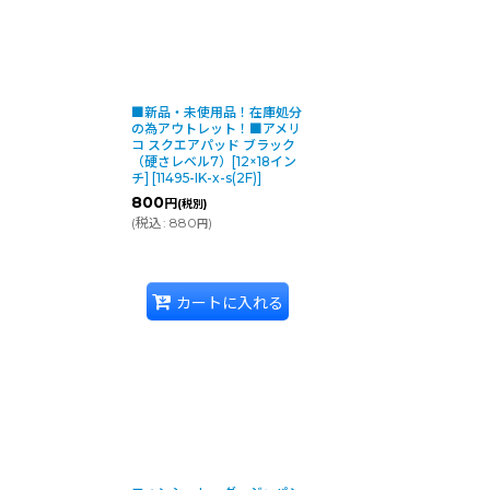
6
クス剥離作業に適したフロアパッド。350rpmまでのマシンで使用可
■新品・未使用品！在庫処分
の為アウトレット！■アメリ
コ スクエアパッド ブラック
（硬さレベル7）[12×18イン
5
チ]
[
11495-IK-x-s(2F)
]
800
円
(税別)
(
税込
:
880
)
円
や軽い剥離作業に適したフロアパッド。350rpmまでのマシンで使用
カートに入れる
4
ート前の洗浄用フロアパッド。350rpmまでのマシンで使用可能です。
3