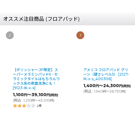
オススメ注目商品 (フロアパッド)
2
3
【ポリッシャー.JP限定】ス
アメリコ フロアパッド グリ
ーパーメラミンパッドII - セ
ーン（硬さレベル5）
[
2127-
ラミックタイルはもちろんワ
IK-x-s_400306
]
ックス床の表面洗浄にも！
1,400
～24,300
円
円
(税別)
[
9123-IK-x-s
]
(
税込
:
1,540
～26,730
)
円
円
1,100
～39,100
円
円
(税別)
(
税込
:
1,210
～43,010
)
円
円
2
件