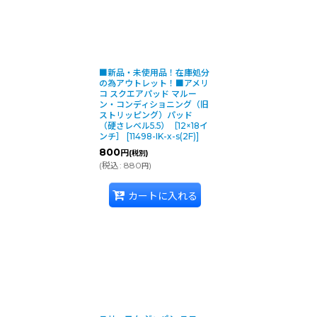
硬さレベル 
ブラウン
重洗浄、ワッ
■新品・未使用品！在庫処分
の為アウトレット！■アメリ
コ スクエアパッド マルー
ン・コンディショニング（旧
硬さレベル 
ストリッピング）パッド
（硬さレベル5.5）［12×18イ
グリーン
ンチ］
[
11498-IK-x-s(2F)
]
ディープ洗浄
800
円
(税別)
(
税込
:
880
)
円
カートに入れる
硬さレベル 
ブルー
ワックスリコ
硬さレベル 