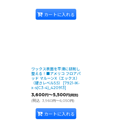
カートに入れる
からない方はこちら
グ用パッドはこちら
ワックス表面を平滑に研削し
整える！■アメリコ フロアパ
ッド マルーンX（エックス）
（硬さレベル5.5）
[
7921-IK-
x-s(C3-4)_420913
]
3,600
～5,500
円
円
(税別)
(
税込
:
3,960
～6,050
)
円
円
カートに入れる