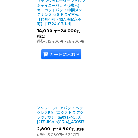
ゴピンク
フォンシュレーダージャパン
シャイニーパッド (5枚入) -
オープン構造で軽い汚れとブラックヒールマークを除去します。1,000
カーペットパッド 中間メン
テナンス セミドライ方式
【代引不可・個人宅配送不
可】
[
11324-03-1-d
]
14,000
～24,000
円
円
(税別)
2
(
税込
:
15,400
～26,400
)
円
円
軽い汚れやスカッフマークの除去に適しています。800rpmまでのマ
カートに入れる
1
クエリアに適した、ドライ又はウェットでも使用できるフロアパッド。3,
です。
アメリコ フロアパッド ヘラ
クレスEA（エクストラ アグ
レッシヴ）（硬さレベル9）
[
2131-IK-x-s(C3-4)_430513
]
2,800
～4,900
円
円
(税別)
(
税込
:
3,080
～5,390
)
円
円