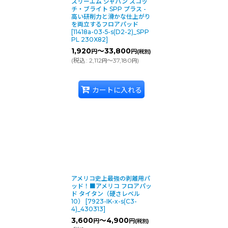
フラミン
スリーエム ジャパン スコッ
チ・ブライト SPP プラス -
弾力性のある
高い研削力と滑かな仕上がり
能です。
を両立するフロアパッド
[
11418a-03-5-s(D2-2)_SPP
PL 230X82
]
1,920
～33,800
円
円
(税別)
(
税込
:
2,112
～37,180
)
円
円
硬さレベル 
レッド
日常清掃での
カートに入れる
硬さレベル 
ホワイト
低トラフィッ
で使用可能
アメリコ史上最強の剥離用パ
ッド！■アメリコ フロアパッ
ド タイタン（硬さレベル
10）
[
7923-IK-x-s(C3-
4)_430313
]
3,600
～4,900
円
円
(税別)