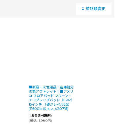
並び順変更
閉じる
が生じている場合がありま
ウェブ上の情報）を反映し
清掃業界を探求します
■新品・未使用品！在庫処分
の為アウトレット！■アメリ
コ フロアパッド マルーン・
エコプレップパッド（EPP）
15インチ （硬さレベル5.5）
[
11600b-IK-x-z_420715
]
1,800
円
(税別)
(
税込
:
1,980
)
重なったワックス層を素早
円