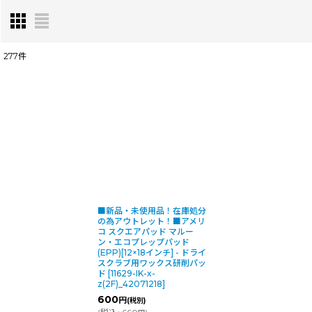
277
件
表示数
:
この音声はAIに
す。トピックの包
並び順
:
たものです。
『ビルメン現場
■新品・未使用品！在庫処分
の為アウトレット！■アメリ
コ スクエアパッド マルー
ン・エコプレップパッド
(EPP)[12×18インチ] - ドライ
硬さレベル 
スクラブ用ワックス研削パッ
タイタン
ド
[
11629-IK-x-
z(2F)_42071218
]
剥離専用に
600
円
(税別)
く剥離し、