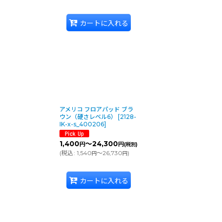
カートに入れる
ポリッシャーのサイズがわ
バーニッシャー、バフィン
アメリコ フロアパッド ブラ
ウン（硬さレベル6）
[
2128-
IK-x-s_400206
]
1,400
～24,300
円
円
(税別)
(
税込
:
1,540
～26,730
)
円
円
カートに入れる