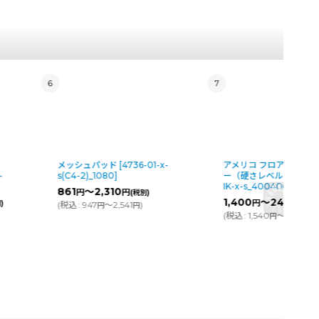
6
7
メッシュパッド
[
4736-01-x-
アメリコ フロアパッド 
-
s(C4-2)_1080
]
ー（硬さレベル4）
[
212
IK-x-s_400406
]
861
～2,310
円
円
(税別)
1,400
～24,300
円
円
)
(
税込
:
947
～2,541
)
円
円
(
税込
:
1,540
～26,730
円