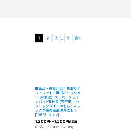
1
2
3
...
5
次
»
よる自動生成のため、読み上げに不自然な箇所があったり、内容に不整合
括的な見解や客観的な見解ではなく、単に情報ソース（本コンテンツや
 耳よりラジオ』〜業界の今とこれからを語る〜 AIパーソナリティが
絞り込む
■新品・未使用品！訳ありア
ウトレット！■【ポリッシャ
ー.JP限定】スーパーメラミ
ンパッドII ＨＤ (高密度) - セ
ラミックタイルはもちろんワ
10
ックス床の表面洗浄にも！
[
10625-IK-x-z
]
1,200
～1,500
円
円
(税別)
作られた特別な一枚。アメリコ史上最強の剥離用パッドです。幾層にも
(
税込
:
1,320
～1,650
)
円
円
作業時間を短縮します。