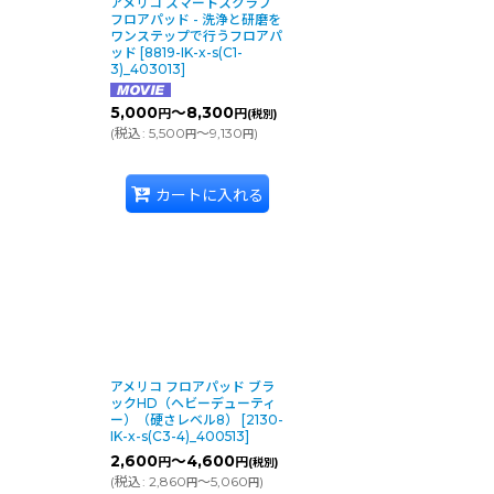
アメリコ スマートスクラブ
フロアパッド - 洗浄と研磨を
rpmまでのマシンで使用可
ワンステップで行うフロアパ
ッド
[
8819-IK-x-s(C1-
3)_403013
]
5,000
～8,300
円
円
(税別)
(
税込
:
5,500
～9,130
)
円
円
シンで使用可能です。
カートに入れる
000rpmまでのマシン
アメリコ フロアパッド ブラ
ックHD（ヘビーデューティ
ー）（硬さレベル8）
[
2130-
IK-x-s(C3-4)_400513
]
2,600
～4,600
円
円
(税別)
(
税込
:
2,860
～5,060
)
円
円