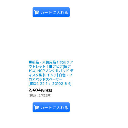
カートに入れる
使用可能です。
■新品・未使用品！訳ありア
ウトレット！■アピア(旧ア
ピコ) NCPノンケミパッド デ
までのマシンで使用可能で
ィスク型 [8インチ] 白色 - フ
ロアパッドスペーサー
[
11504-22-1-z_30102-8-6
]
2,484
円
(税別)
(
税込
:
2,732
)
円
カートに入れる
で使用可能です。