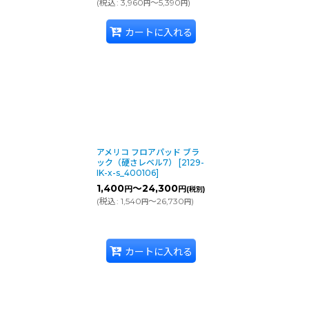
(
税込
:
3,960
～5,390
)
円
円
カートに入れる
アメリコ フロアパッド ブラ
ック（硬さレベル7）
[
2129-
IK-x-s_400106
]
1,400
～24,300
円
円
(税別)
(
税込
:
1,540
～26,730
)
円
円
カートに入れる