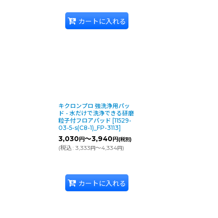
カートに入れる
9
スＥＡ
クス剥離に適した剥離用フロアパッドです。350rpmまでのマシンで
8
キクロンプロ 強洗浄用パッ
ＨＤ
ド - 水だけで洗浄できる研磨
粒子付フロアパッド
[
11529-
ャーで磨き固められたワックスの除去に適したフロアパッド。350rpm
03-5-s(C8-1)_FP-3113
]
3,030
～3,940
円
円
(税別)
(
税込
:
3,333
～4,334
)
円
円
7
カートに入れる
したワックス剥離作業に適したフロアパッド。350rpmまでのマシン