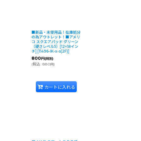
能です。
■新品・未使用品！在庫処分
の為アウトレット！■アメリ
コ スクエアパッド グリーン
（硬さレベル5）[12×18イン
チ]
[
11496-IK-x-s(2F)
]
800
円
(税別)
(
税込
:
880
)
円
可能です。
カートに入れる