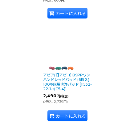
(
税込
:
660
)
円
カートに入れる
硬さレベル 
ヘラクレ
複数層のワッ
硬さレベル 
ブラック
アピア(旧アピコ) BSPPワン
バーニッシ
ハンドレッドパッド (6枚入) -
す。
100Φ床用洗浄パッド
[
11532-
22-1-s(C5-4)
]
2,490
円
(税別)
(
税込
:
2,739
)
円
硬さレベル 
ブラック
カートに入れる
ビルドアップ