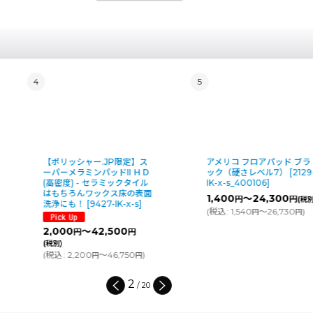
4
5
【ポリッシャー.JP限定】ス
アメリコ フロアパッド ブラ
ーパーメラミンパッドII ＨＤ
ック（硬さレベル7）
[
2129
(高密度) - セラミックタイル
IK-x-s_400106
]
はもちろんワックス床の表面
1,400
～24,300
円
円
(税別
洗浄にも！
[
9427-IK-x-s
]
(
税込
:
1,540
～26,730
)
円
円
2,000
～42,500
円
円
(税別)
(
税込
:
2,200
～46,750
)
円
円
2
/
20