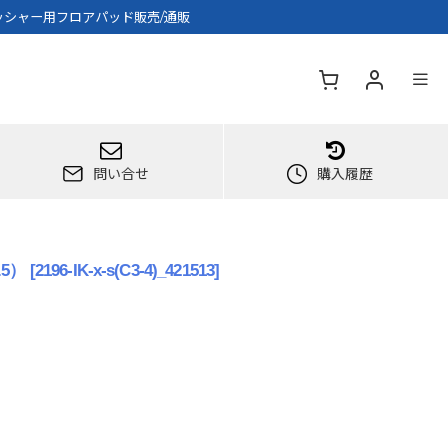
ッシャー用フロアパッド販売/通販
問い合せ
購入履歴
5）
[
2196-IK-x-s(C3-4)_421513
]