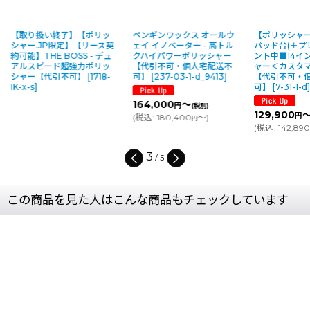
取り扱い終了】【ポリッ
ペンギンワックス オールウ
【ポリッシャー.JP
ャー.JP限定】【リース契
ェイ イノベーター - 高トル
パッド台(＋プレート
可能】THE BOSS - デュ
クハイパワーポリッシャー
ント中■14インチ 
ルスピード超強力ポリッ
【代引不可・個人宅配送不
ャー＜カスタマイズ
ャー【代引不可】
[
1718-
可】
[
237-03-1-d_9413
]
【代引不可・個人宅
-x-s
]
可】
[
7-31-1-d
]
164,000
～
円
(税別)
129,900
～
円
(
税込
:
180,400
～
)
(税別)
円
(
税込
:
142,890
～
)
円
4
/
5
この商品を見た人はこんな商品もチェックしています