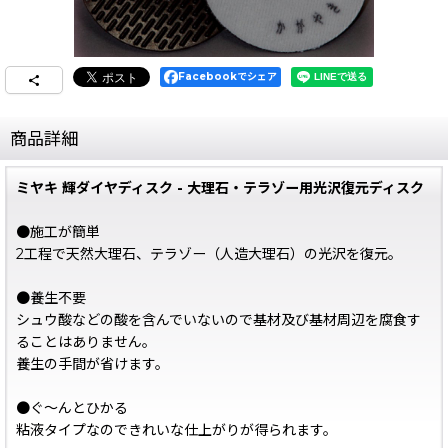
Facebookでシェア
商品詳細
ミヤキ 輝ダイヤディスク - 大理石・テラゾー用光沢復元ディスク
●施工が簡単
2工程で天然大理石、テラゾー（人造大理石）の光沢を復元。
●養生不要
シュウ酸などの酸を含んでいないので基材及び基材周辺を腐食す
ることはありません。
養生の手間が省けます。
●ぐ〜んとひかる
粘液タイプなのできれいな仕上がりが得られます。