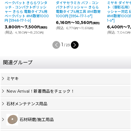
ベークパット きららワンタ
ダイヤセラミカ バフ - コン
ミヤキ ダイヤ
ッチ - コンパクトポリッシ
パクトポリッシャー きらら
ト（御影石用）
ャー きらら 電動タイプ4用
電動タイプ4用工具 #MI取寄
ッシャー対応 
ベークパット #MI取寄1000
1000円
[
5954-17-1-o*
]
#MI取寄1000
円
[
5946-17-1-o
]
1-o*
]
6,160
～10,560
円
円
(税別)
3,800
～7,500
6,400
～7
円
円
円
(税別)
(
税込
:
6,776
～11,616
)
円
円
(
税込
:
4,180
～8,250
)
(
税込
:
7,040
円
円
円
1
/
23
関連グループ
ミヤキ
New Arrival！新着商品をチェック！
石材メンテナンス用品
石材研磨/施工用品