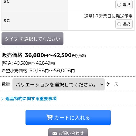
SC
通常1-7営業日に発送予定
SG
タイプ
を選択してください
販売価格
:
36,880
～42,590
円
円
(税別)
(
税込
:
40,568
～46,849
)
円
円
50,198
～58,008
希望小売価格
:
円
円
数量
:
ケース
返品特約に関する重要事項
カートに入れる
お問い合わせ