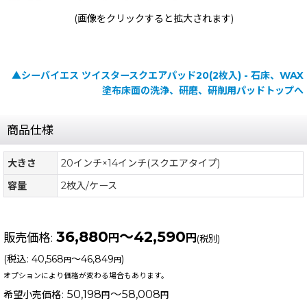
(画像をクリックすると拡大されます)
▲シーバイエス ツイスタースクエアパッド20(2枚入) - 石床、WAX
塗布床面の洗浄、研磨、研削用パッドトップへ
商品仕様
大きさ
20インチ×14インチ(スクエアタイプ)
容量
2枚入/ケース
36,880
～42,590
販売価格
:
円
円
(税別)
(
税込
:
40,568
～46,849
)
円
円
オプションにより価格が変わる場合もあります。
50,198
～58,008
希望小売価格
:
円
円