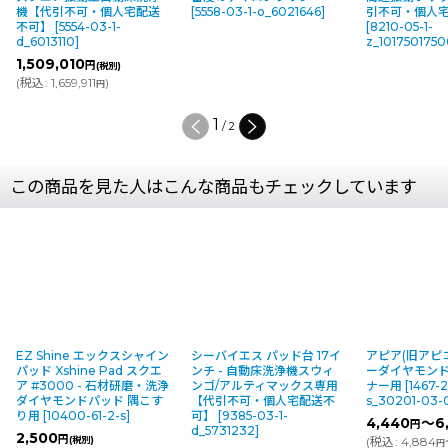
機【代引不可・個人宅配送
[
5558-03-1-o_6021646
]
引不可・個人
不可】
[
5554-03-1-
[
8210-05-1-
d_6013110
]
z_101750175
1,509,010
円
(税別)
(
税込
:
1,659,911
)
円
1
/
2
この商品を見た人はこんな商品もチェックしています
EZ Shine エックスシャイン
シーバイエス パッド台 17イ
アピア(旧アピ
パッド Xshine Pad スクエ
ンチ - 自動床洗浄機スウィ
ーダイヤモンド
ア #3000 - 石材研磨・洗浄
ンゴ/アルティマックス専用
ナー用
[
1467-
ダイヤモンドパッド 隅こす
【代引不可・個人宅配送不
s_30201-03-
り用
[
10400-61-2-s
]
可】
[
9385-03-1-
4,440
～6
円
d_5731232
]
2,500
円
(税別)
(
税込
:
4,884
円