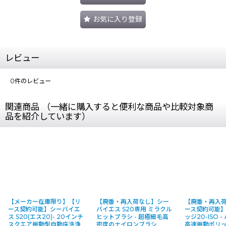
お気に入り登録
レビュー
0
件のレビュー
関連商品 （一緒に購入すると便利な商品や比較対象商
品を紹介しています）
【メーカー在庫限り】【リ
【廃番・再入荷なし】シー
【廃番・再入
ース契約可能】シーバイエ
バイエス S20専用 ミラクル
ース契約可能】
ス S20(エス20)- 20インチ
ヒットブラシ - 超極細毛高
ッジ20-ISO 
スクエア振動型自動床洗浄
密度のナイロンブラシ
高速振動ポリ