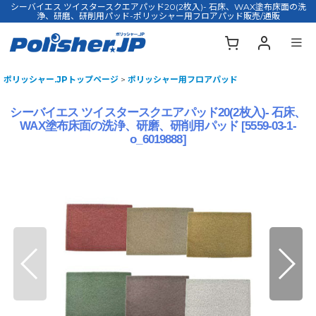
シーバイエス ツイスタースクエアパッド20(2枚入)- 石床、WAX塗布床面の洗
浄、研磨、研削用パッド-ポリッシャー用フロアパッド販売/通販
ポリッシャー.JPトップページ
>
ポリッシャー用フロアパッド
シーバイエス ツイスタースクエアパッド20(2枚入)- 石床、
WAX塗布床面の洗浄、研磨、研削用パッド
[
5559-03-1-
o_6019888
]