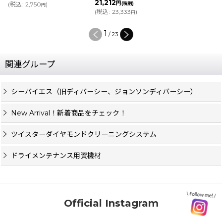
21,212
円
(
税込
:
2,750
)
(税別)
円
(
税込
:
23,333
)
円
1
/
23
関連グループ
シーバイエス（旧ディバーシー、ジョンソンディバーシー）
New Arrival！新着商品をチェック！
ツイスターダイヤモンドクリーニングシステム
ドライメンテナンス用資機材
Official Instagram