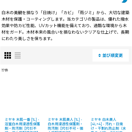
白木の美観を損なう「日焼け」「カビ」「雨ジミ」から、大切な建築
木材を保護・コーティングします。当カテゴリの製品は、優れた撥水
効果や防カビ性能、UVカット機能を備えており、過酷な環境から木
材をガード。木材本来の風合いを損なわないクリアな仕上げで、長期
にわたり美しさを保ちます。
並び順変更
閉じる
17
件
表示数
:
並び順
:
絞り込む
ミヤキ 木肌一番 [1L] -
ミヤキ 木肌美人 [1L] -
ミヤキ 白木美人
浴室白木用浸透性保護
白木用浸透性保護剤・
[4L×4] - 汚れ・日焼
剤・防汚剤【代引不
防汚剤【代引不可・個
け・干割れ防止剤（水