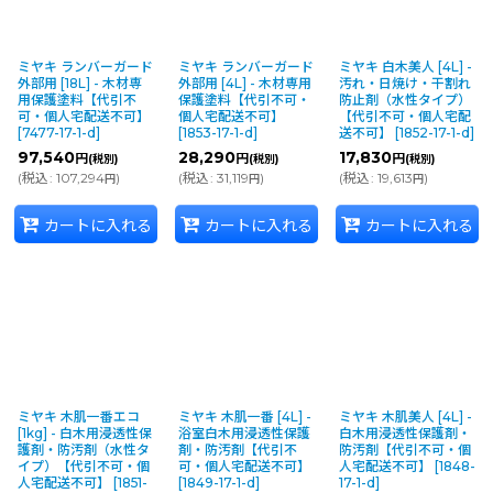
ミヤキ ランバーガード
ミヤキ ランバーガード
ミヤキ 白木美人 [4L] -
外部用 [18L] - 木材専
外部用 [4L] - 木材専用
汚れ・日焼け・干割れ
用保護塗料【代引不
保護塗料【代引不可・
防止剤（水性タイプ）
可・個人宅配送不可】
個人宅配送不可】
【代引不可・個人宅配
[
7477-17-1-d
]
[
1853-17-1-d
]
送不可】
[
1852-17-1-d
]
97,540
28,290
17,830
円
円
円
(税別)
(税別)
(税別)
(
税込
:
107,294
)
(
税込
:
31,119
)
(
税込
:
19,613
)
円
円
円
カートに入れる
カートに入れる
カートに入れる
ミヤキ 木肌一番エコ
ミヤキ 木肌一番 [4L] -
ミヤキ 木肌美人 [4L] -
[1kg] - 白木用浸透性保
浴室白木用浸透性保護
白木用浸透性保護剤・
護剤・防汚剤（水性タ
剤・防汚剤【代引不
防汚剤【代引不可・個
イプ）【代引不可・個
可・個人宅配送不可】
人宅配送不可】
[
1848-
人宅配送不可】
[
1851-
[
1849-17-1-d
]
17-1-d
]