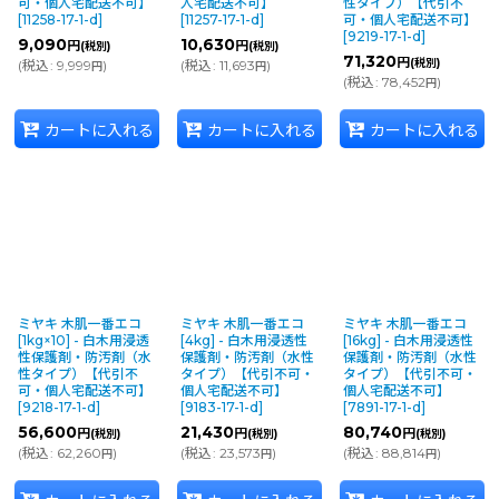
可・個人宅配送不可】
人宅配送不可】
性タイプ）【代引不
[
11258-17-1-d
]
[
11257-17-1-d
]
可・個人宅配送不可】
[
9219-17-1-d
]
9,090
10,630
円
円
(税別)
(税別)
71,320
円
(税別)
(
税込
:
9,999
)
(
税込
:
11,693
)
円
円
(
税込
:
78,452
)
円
カートに入れる
カートに入れる
カートに入れる
ミヤキ 木肌一番エコ
ミヤキ 木肌一番エコ
ミヤキ 木肌一番エコ
[1kg×10] - 白木用浸透
[4kg] - 白木用浸透性
[16kg] - 白木用浸透性
性保護剤・防汚剤（水
保護剤・防汚剤（水性
保護剤・防汚剤（水性
性タイプ）【代引不
タイプ）【代引不可・
タイプ）【代引不可・
可・個人宅配送不可】
個人宅配送不可】
個人宅配送不可】
[
9218-17-1-d
]
[
9183-17-1-d
]
[
7891-17-1-d
]
56,600
21,430
80,740
円
円
円
(税別)
(税別)
(税別)
(
税込
:
62,260
)
(
税込
:
23,573
)
(
税込
:
88,814
)
円
円
円