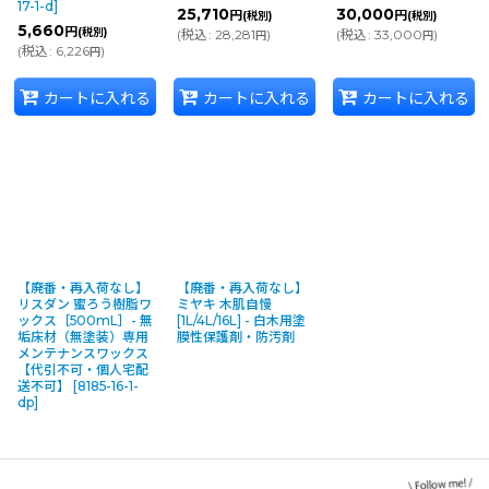
17-1-d
]
25,710
30,000
円
円
(税別)
(税別)
5,660
円
(税別)
(
税込
:
28,281
)
(
税込
:
33,000
)
円
円
(
税込
:
6,226
)
円
カートに入れる
カートに入れる
カートに入れる
【廃番・再入荷なし】
【廃番・再入荷なし】
リスダン 蜜ろう樹脂ワ
ミヤキ 木肌自慢
ックス［500mL］- 無
[1L/4L/16L] - 白木用塗
垢床材（無塗装）専用
膜性保護剤・防汚剤
メンテナンスワックス
【代引不可・個人宅配
送不可】
[
8185-16-1-
dp
]