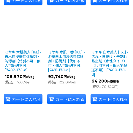
カートに入れる
カートに入れる
カートに入れる
ミヤキ 木肌美人 [16L] -
ミヤキ 木肌一番 [16L] -
ミヤキ 白木美人 [16L] -
白木用浸透性保護剤・
浴室白木用浸透性保護
汚れ・日焼け・干割れ
防汚剤【代引不可・個
剤・防汚剤【代引不
防止剤（水性タイプ）
人宅配送不可】
可・個人宅配送不可】
【代引不可・個人宅配
[
7482-17-1-d
]
[
7481-17-1-d
]
送不可】
[
7480-17-1-
d
]
106,970
92,740
円
円
(税別)
(税別)
64,200
円
(税別)
(
税込
:
117,667
)
(
税込
:
102,014
)
円
円
(
税込
:
70,620
)
円
カートに入れる
カートに入れる
カートに入れる