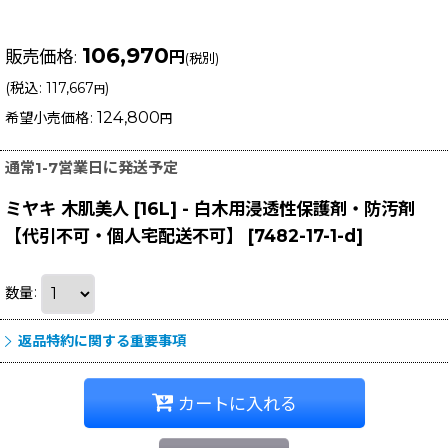
106,970
販売価格
:
円
(税別)
(
税込
:
117,667
)
円
124,800
希望小売価格
:
円
通常1-7営業日に発送予定
ミヤキ 木肌美人 [16L] - 白木用浸透性保護剤・防汚剤
【代引不可・個人宅配送不可】
[
7482-17-1-d
]
数量
:
返品特約に関する重要事項
カートに入れる