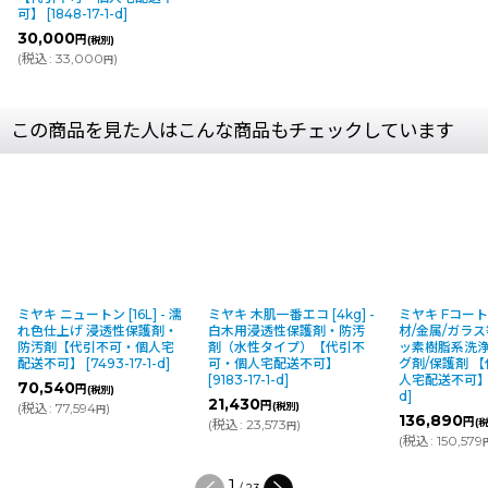
可】
[
1848-17-1-d
]
30,000
円
(税別)
(
税込
:
33,000
)
円
この商品を見た人はこんな商品もチェックしています
ミヤキ ニュートン [16L] - 濡
ミヤキ 木肌一番エコ [4kg] -
ミヤキ Fコート [
れ色仕上げ 浸透性保護剤・
白木用浸透性保護剤・防汚
材/金属/ガラ
防汚剤【代引不可・個人宅
剤（水性タイプ）【代引不
ッ素樹脂系洗
配送不可】
[
7493-17-1-d
]
可・個人宅配送不可】
グ剤/保護剤 
[
9183-17-1-d
]
人宅配送不可
70,540
円
(税別)
d
]
21,430
円
(
税込
:
77,594
)
(税別)
円
136,890
円
(
税込
:
23,573
)
(
円
(
税込
:
150,579
1