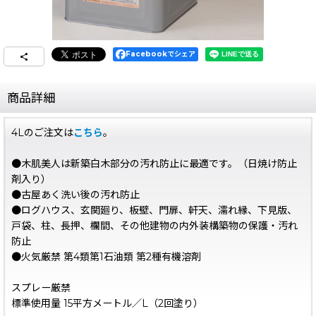
Facebookでシェア
商品詳細
4Lのご注文は
こちら
。
●木肌美人は新築白木部分の汚れ防止に最適です。（日焼け防止
剤入り）
●古屋あく洗い後の汚れ防止
●ログハウス、玄関廻り、板壁、門扉、軒天、濡れ縁、下見版、
戸袋、柱、長押、欄間、その他建物の内外装構築物の保護・汚れ
防止
●火気厳禁 第4類第1石油類 第2種有機溶剤
スプレー厳禁
標準使用量 15平方メートル／L（2回塗り）