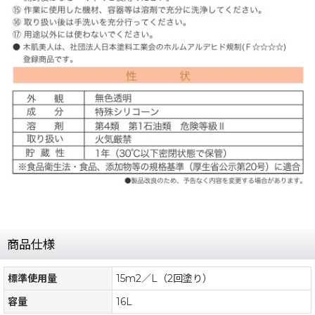
商品仕様
標準使用量
15m2／L（2回塗り）
容量
16L