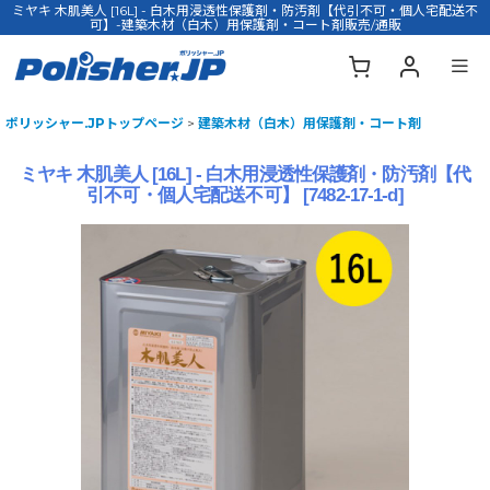
ミヤキ 木肌美人 [16L] - 白木用浸透性保護剤・防汚剤【代引不可・個人宅配送不
可】-建築木材（白木）用保護剤・コート剤販売/通販
ポリッシャー.JPトップページ
>
建築木材（白木）用保護剤・コート剤
ミヤキ 木肌美人 [16L] - 白木用浸透性保護剤・防汚剤【代
引不可・個人宅配送不可】
[
7482-17-1-d
]