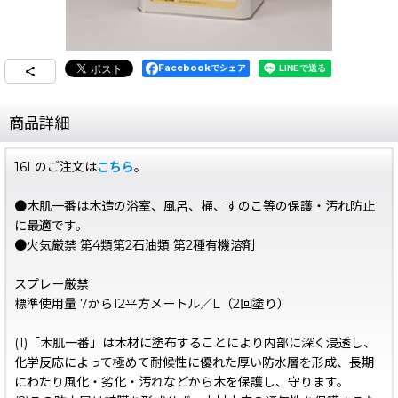
Facebookでシェア
商品詳細
16Lのご注文は
こちら
。
●木肌一番は木造の浴室、風呂、桶、すのこ等の保護・汚れ防止
に最適です。
●火気厳禁 第4類第2石油類 第2種有機溶剤
スプレー厳禁
標準使用量 7から12平方メートル／L（2回塗り）
(1)「木肌一番」は木材に塗布することにより内部に深く浸透し、
化学反応によって極めて耐候性に優れた厚い防水層を形成、長期
にわたり風化・劣化・汚れなどから木を保護し、守ります。