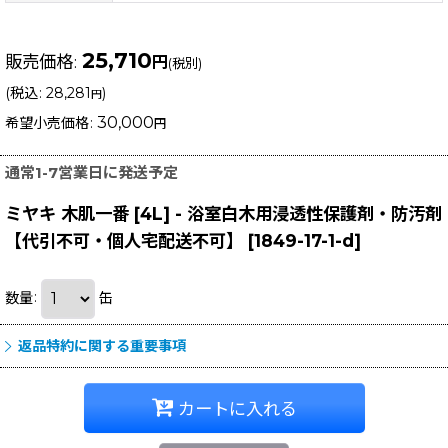
25,710
販売価格
:
円
(税別)
(
税込
:
28,281
)
円
30,000
希望小売価格
:
円
通常1-7営業日に発送予定
ミヤキ 木肌一番 [4L] - 浴室白木用浸透性保護剤・防汚剤
【代引不可・個人宅配送不可】
[
1849-17-1-d
]
数量
:
缶
返品特約に関する重要事項
カートに入れる