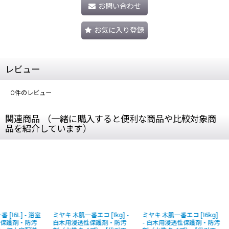
お問い合わせ
お気に入り登録
レビュー
0
件のレビュー
関連商品 （一緒に購入すると便利な商品や比較対象商
品を紹介しています）
木肌一番 [16L] - 浴室
ミヤキ 木肌一番エコ [1kg] -
ミヤキ 木肌一番エコ [16
用浸透性保護剤・防汚
白木用浸透性保護剤・防汚
- 白木用浸透性保護剤