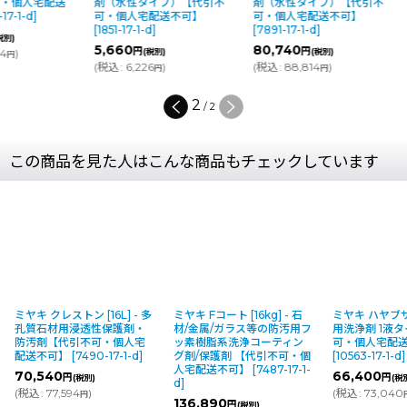
代引不可・個人宅配送
剤（水性タイプ）【代引不
剤（水性タイプ）【代
】
[
7481-17-1-d
]
可・個人宅配送不可】
可・個人宅配送不可】
[
1851-17-1-d
]
[
7891-17-1-d
]
740
円
(税別)
5,660
80,740
円
円
102,014
)
(税別)
(税別)
円
(
税込
:
6,226
)
(
税込
:
88,814
)
円
円
1
/
2
この商品を見た人はこんな商品もチェックしています
ミヤキ クレストン [16L] - 多
ミヤキ Fコート [16kg] - 石
ミヤキ ハヤブサ [
孔質石材用浸透性保護剤・
材/金属/ガラス等の防汚用フ
用洗浄剤 1液
防汚剤【代引不可・個人宅
ッ素樹脂系洗浄コーティン
可・個人宅配
配送不可】
[
7490-17-1-d
]
グ剤/保護剤 【代引不可・個
[
10563-17-1-d
]
人宅配送不可】
[
7487-17-1-
70,540
66,400
円
円
(税別)
(税
d
]
(
税込
:
77,594
)
(
税込
:
73,040
円
136,890
円
(税別)