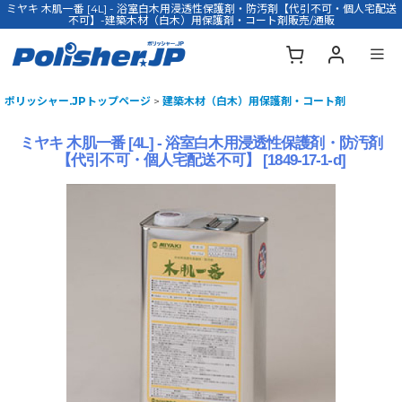
ミヤキ 木肌一番 [4L] - 浴室白木用浸透性保護剤・防汚剤【代引不可・個人宅配送
不可】-建築木材（白木）用保護剤・コート剤販売/通販
ポリッシャー.JPトップページ
>
建築木材（白木）用保護剤・コート剤
ミヤキ 木肌一番 [4L] - 浴室白木用浸透性保護剤・防汚剤
【代引不可・個人宅配送不可】
[
1849-17-1-d
]