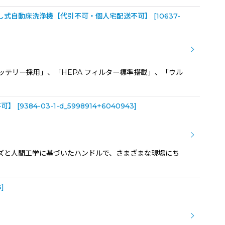
チ手押し式自動床洗浄機【代引不可・個人宅配送不可】
[
10637-
バッテリー採用」、「HEPA フィルター標準搭載」、「ウル
不可】
[
9384-03-1-d_5998914+6040943
]
イズと人間工学に基づいたハンドルで、さまざまな現場にち
s
]