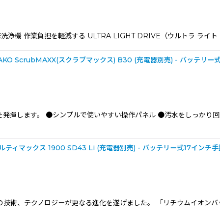
 作業負担を軽減する ULTRA LIGHT DRIVE（ウルトラ ライト ド
絞り込む
 ScrubMAXX(スクラブマックス) B30 (充電器別売) - バッ
を発揮します。 ●シンプルで使いやすい操作パネル ●汚水をしっかり回
ィマックス 1900 SD43 Li (充電器別売) - バッテリー式17
床洗浄機の技術、テクノロジーが更なる進化を遂げました。 「リチウムイオン