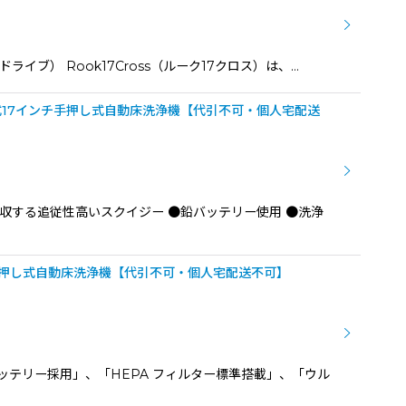
ライブ） Rook17Cross（ルーク17クロス）は、…
テリー式17インチ手押し式自動床洗浄機【代引不可・個人宅配送
収する追従性高いスクイジー ●鉛バッテリー使用 ●洗浄
インチ手押し式自動床洗浄機【代引不可・個人宅配送不可】
バッテリー採用」、「HEPA フィルター標準搭載」、「ウル