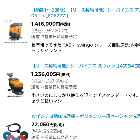
【納期1〜２週間】【リース契約可能】シーバイエス アルテ
03-1-d_6062771
]
1,416,000
円
(税別)
(
税込
:
1,557,600
)
円
通常1-7営業日に発送予定
長年培ってきた TASKI swingo シリーズ自動
トラサイレント…
【リース契約可能】シーバイエス スウィンゴ455B#(
1,236,005
円
(税別)
(
税込
:
1,359,606
)
円
通常1-7営業日に発送予定
小さいのにしっかり使える17インチスタンダードです
ょうど良いマシ…
17インチ自動床洗浄機・ポリッシャー用ベーシック洗浄
22,050
円
(税別)
(
税込
:
24,255
)
円
通常1-7営業日に発送予定