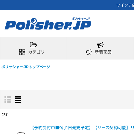
17イン
カテゴリ
新着商品
ポリッシャー.JPトップページ
23
件
表示数
:
【予約受付中■9月1日発売予定】【リース契約可能】リンレイ