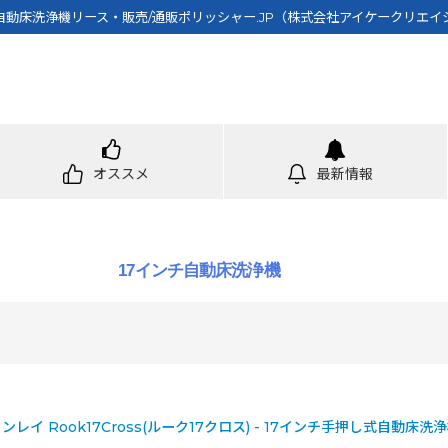
チ自動床洗浄機リース・販売/通販ポリッシャー.JP（株式会社アイケークリエイ
オススメ
最新情報
17インチ自動床洗浄機
 Rook17Cross(ルーク17クロス) - 17インチ手押し式自動床