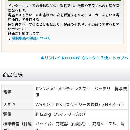
インターネットでの機械製品のお買物では、故障や不良品への対応が気
になるもの。
当店ではそういったお客様の不安を解消するため、メーカーあるいは当
店独自にて発行する
保証書を添付することはもとより、製品の不具合、不良品に関するお問
い合わせに
迅速に対応致します。
機械製品の保証について
▲リンレイ ROOK17（ルーク１７快）トップへ
商品仕様
12V65A x 2 メンテナンスフリーバッテリー標準装
電源
備
大きさ
W480×L1,123（スクイジー装着時）×H814mm
質量
約122kg（バッテリー含む）
標準装備（付属
パッド台、充電器（内蔵式）、充電ケーブル、消