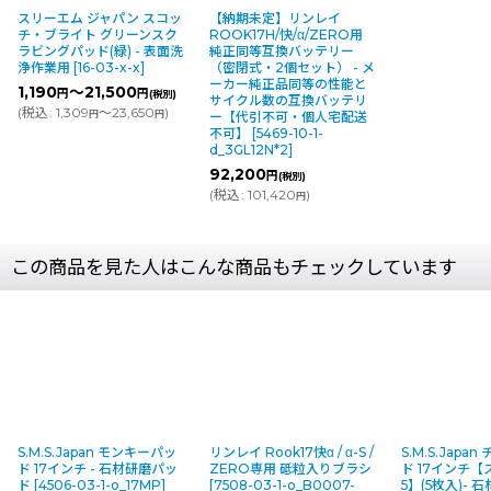
スリーエム ジャパン スコッ
【納期未定】リンレイ
チ・ブライト グリーンスク
ROOK17H/快/α/ZERO用
ラビングパッド(緑) - 表面洗
純正同等互換バッテリー
浄作業用
[
16-03-x-x
]
（密閉式・2個セット） - メ
ーカー純正品同等の性能と
1,190
～21,500
円
円
(税別)
サイクル数の互換バッテリ
(
税込
:
1,309
～23,650
)
円
円
ー【代引不可・個人宅配送
不可】
[
5469-10-1-
d_3GL12N*2
]
92,200
円
(税別)
(
税込
:
101,420
)
円
この商品を見た人はこんな商品もチェックしています
S.M.S.Japan モンキーパッ
リンレイ Rook17快α / α-S /
S.M.S.Japa
ド 17インチ - 石材研磨パッ
ZERO専用 砥粒入りブラシ
ド 17インチ【
ド
[
4506-03-1-o_17MP
]
[
7508-03-1-o_B0007-
5】(5枚入)-