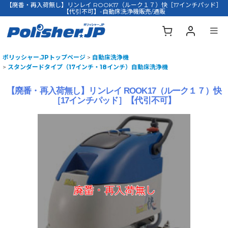
【廃番・再入荷無し】リンレイ ROOK17（ルーク１７）快［17インチパッド］
【代引不可】-自動床洗浄機販売/通販
ポリッシャー.JPトップページ
>
自動床洗浄機
>
スタンダードタイプ（17インチ・18インチ）自動床洗浄機
【廃番・再入荷無し】リンレイ ROOK17（ルーク１７）快
［17インチパッド］【代引不可】