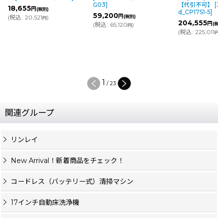
G03
]
【代引不可】
[
18,655
円
(税別)
d_CP17S1-5
]
59,200
円
(
税込
:
20,521
)
(税別)
円
204,555
円
(
税込
:
65,120
)
(
円
(
税込
:
225,011
2
/
23
関連グループ
リンレイ
New Arrival！新着商品をチェック！
コードレス（バッテリー式）清掃マシン
17インチ自動床洗浄機