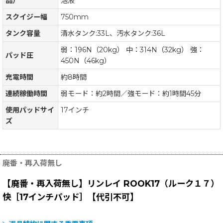
品）
泡液
スクイジー幅
750mm
タンク容量
清水タンク:33L、汚水タンク:36L
弱：196N（20kg） 中：314N（32kg） 強：
パッド圧
450N（46kg）
充電時間
約8時間
連続稼働時間
弱モード：約2時間／強モード：約1時間45分
使用パッドサイ
17インチ
ズ
廃番・再入荷無し
【廃番・再入荷無し】リンレイ ROOK17（ルーク１７）
快［17インチパッド］【代引不可】