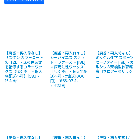
【廃番・再入荷なし】
【廃番・再入荷なし】
【廃番・再入荷なし】
リスダン カラーコート
シーバイエス ステッ
ミッケル化学 スポーツ
彩［2L］- 床の色あせ
ド・ファースト [18L] -
セーフティー [18L] - カ
を補修するカラーワッ
木床用油性ワックス
ルシウム架橋型体育館
クス【代引不可・個人
【代引不可・個人宅配
床用フロアーポリッシ
宅配送不可】
[
5831-
送不可・#直送1000
ュ
16-1-dp
]
円】
[
866-03-1-
z_6239
]
【廃番・再入荷なし】
【廃番・再入荷なし】
【廃番・再入荷無し】