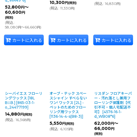
d_WA49*6
]
10,300
円
(税別)
(
税込
:
16,830
)
円
52,800
～
円
(
税込
:
11,330
)
円
60,600
円
(税別)
(
税込
:
58,080
～66,660
)
円
円
カートに入れる
カートに入れる
カートに入れる
シーバイエス フローリ
オーブ・テック スペー
リスダン フロアキーパ
ングワックス [18L
スシャイン すべらない
ー - 汚れ落とし兼用フ
B.I.B.]
[
865-03-1-
ワン! ワックス [2L] -
ローリング保護剤【代
o_24477199
]
ペットのためのフロー
引不可・個人宅配送不
リング用ワックス
可】
[
4576-16-1-
14,880
円
(税別)
[
1136-14-4-s(B8-3)
]
d_WB08*6
]
(
税込
:
16,368
)
円
5,550
62,000
～
円
円
(税別)
66,000
(
税込
:
6,105
)
円
円
(税別)