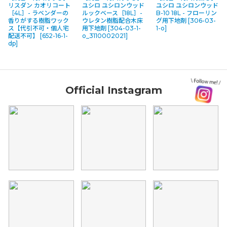
リスダン カオリコート
ユシロ ユシロンウッド
ユシロ ユシロンウッド
［4L］- ラベンダーの
ルックベース［18L］-
B-10 18L - フローリン
香りがする樹脂ワック
ウレタン樹脂配合木床
グ用下地剤
[
306-03-
ス【代引不可・個人宅
用下地剤
[
304-03-1-
1-o
]
配送不可】
[
652-16-1-
o_3110002021
]
dp
]
Official Instagram