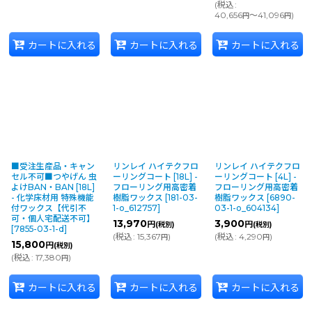
(
税込
:
40,656
～41,096
)
円
円
カートに入れる
カートに入れる
カートに入れる
■受注生産品・キャン
リンレイ ハイテクフロ
リンレイ ハイテクフロ
セル不可■つやげん 虫
ーリングコート [18L] -
ーリングコート [4L] -
よけBAN・BAN [18L]
フローリング用高密着
フローリング用高密着
- 化学床材用 特殊機能
樹脂ワックス
[
181-03-
樹脂ワックス
[
6890-
付ワックス【代引不
1-o_612757
]
03-1-o_604134
]
可・個人宅配送不可】
13,970
3,900
円
円
(税別)
(税別)
[
7855-03-1-d
]
(
税込
:
15,367
)
(
税込
:
4,290
)
円
円
15,800
円
(税別)
(
税込
:
17,380
)
円
カートに入れる
カートに入れる
カートに入れる