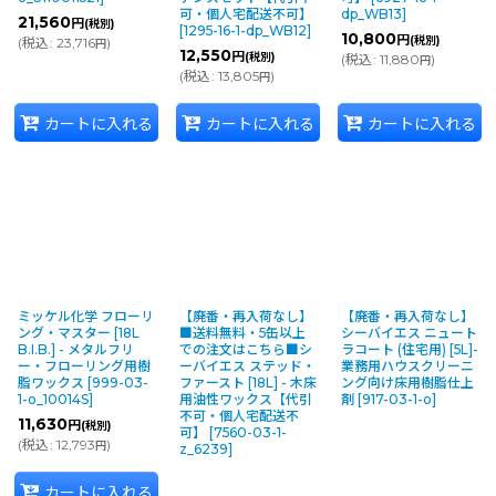
可・個人宅配送不可】
dp_WB13
]
21,560
円
(税別)
[
1295-16-1-dp_WB12
]
10,800
円
(税別)
(
税込
:
23,716
)
円
12,550
円
(税別)
(
税込
:
11,880
)
円
(
税込
:
13,805
)
円
カートに入れる
カートに入れる
カートに入れる
ミッケル化学 フローリ
【廃番・再入荷なし】
【廃番・再入荷なし】
ング・マスター [18L
■送料無料・5缶以上
シーバイエス ニュート
B.I.B.] - メタルフリ
での注文はこちら■シ
ラコート (住宅用) [5L]-
ー・フローリング用樹
ーバイエス ステッド・
業務用ハウスクリーニ
脂ワックス
[
999-03-
ファースト [18L] - 木床
ング向け床用樹脂仕上
1-o_10014S
]
用油性ワックス【代引
剤
[
917-03-1-o
]
不可・個人宅配送不
11,630
円
(税別)
可】
[
7560-03-1-
(
税込
:
12,793
)
円
z_6239
]
カートに入れる