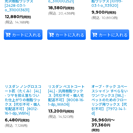
光沢樹脂ワックス
o_3110002521
]
脂ワックス
[
10199-
[
2428-03-1-
03-1-o_113920
]
18,580
円
(税別)
o_3110013631
]
9,900
円
(税別)
(
税込
:
20,438
)
円
12,880
円
(税別)
(
税込
:
10,890
)
円
(
税込
:
14,168
)
円
カートに入れる
カートに入れる
カートに入れる
リスダン ノングロスコ
リスダン ベストコート
オーブ・テック スペー
ート匠（たくみ） [4L]
[4L] - 汎用樹脂ワック
スシャイン すべらない
- ツヤを抑え落ちつい
ス【代引不可・個人宅
ワン! ワックス [18L] -
た仕上がりの樹脂ワッ
配送不可】
[
8008-16-
ペットのためのフロー
クス【代引不可・個人
1-dp_WA06
]
リング用ワックス【代
宅配送不可】
[
8012-
引不可】
[
7972-14-1-
13,200
円
(税別)
16-1-dp_WB14
]
d
]
(
税込
:
14,520
)
円
6,480
36,960
～
円
円
(税別)
37,360
(
税込
:
7,128
)
円
円
(税別)