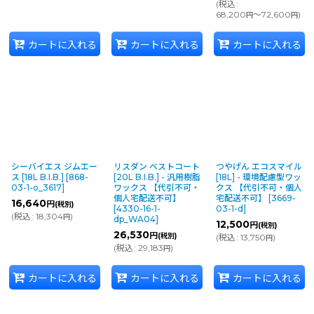
(
税込
:
68,200
～72,600
)
円
円
カートに入れる
カートに入れる
カートに入れる
シーバイエス ジムエー
リスダン ベストコート
つやげん エコスマイル
ス [18L B.I.B.]
[
868-
[20L B.I.B.] - 汎用樹脂
[18L] - 環境配慮型ワッ
03-1-o_3617
]
ワックス 【代引不可・
クス 【代引不可・個人
個人宅配送不可】
宅配送不可】
[
3669-
16,640
円
(税別)
[
4330-16-1-
03-1-d
]
(
税込
:
18,304
)
円
dp_WA04
]
12,500
円
(税別)
26,530
円
(税別)
(
税込
:
13,750
)
円
(
税込
:
29,183
)
円
カートに入れる
カートに入れる
カートに入れる