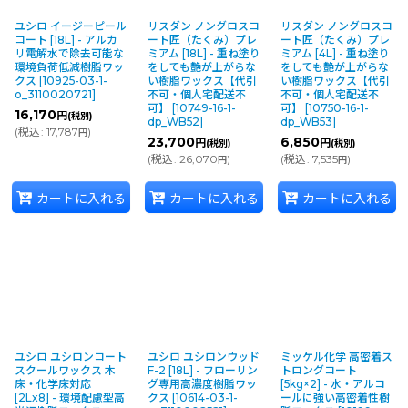
絞り込む
ユシロ イージーピール
リスダン ノングロスコ
リスダン ノングロスコ
コート [18L] - アルカ
ート匠（たくみ）プレ
ート匠（たくみ）プレ
リ電解水で除去可能な
ミアム [18L] - 重ね塗り
ミアム [4L] - 重ね塗り
環境負荷低減樹脂ワッ
をしても艶が上がらな
をしても艶が上がらな
クス
[
10925-03-1-
い樹脂ワックス【代引
い樹脂ワックス【代引
o_3110020721
]
不可・個人宅配送不
不可・個人宅配送不
可】
[
10749-16-1-
可】
[
10750-16-1-
16,170
円
(税別)
dp_WB52
]
dp_WB53
]
(
税込
:
17,787
)
円
23,700
6,850
円
円
(税別)
(税別)
(
税込
:
26,070
)
(
税込
:
7,535
)
円
円
カートに入れる
カートに入れる
カートに入れる
ユシロ ユシロンコート
ユシロ ユシロンウッド
ミッケル化学 高密着ス
スクールワックス 木
F-2 [18L] - フローリン
トロングコート
床・化学床対応
グ専用高濃度樹脂ワッ
[5kg×2] - 水・アルコ
[2Lx8] - 環境配慮型高
クス
[
10614-03-1-
ールに強い高密着性樹