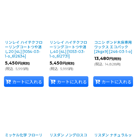
リンレイ ハイテクフロ
リンレイ ハイテクフロ
コニシ ボンド木床専用
ーリングコートつや消
ーリングコートつや消
ワックス エコパック
し20 [4L]
[
1054-03-
し40 [4L]
[
1053-03-
[2kgx9]
[
246-03-1-o
]
1-o_612634
]
1-o_612731
]
13,480
円
(税別)
5,450
5,450
円
円
(税別)
(税別)
(
税込
:
14,828
)
円
(
税込
:
5,995
)
(
税込
:
5,995
)
円
円
カートに入れる
カートに入れる
カートに入れる
ミッケル化学 フローリ
リスダン ノングロスコ
リスダン ナチュラルッ