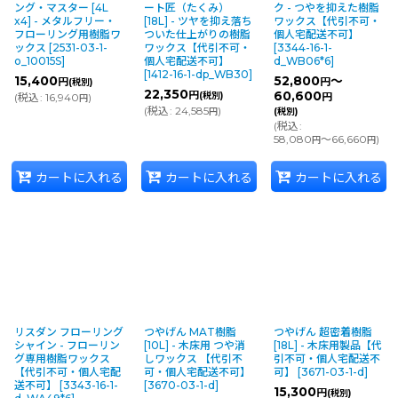
ング・マスター [4L
ート匠（たくみ）
ク - つやを抑えた樹脂
x4] - メタルフリー・
[18L] - ツヤを抑え落ち
ワックス【代引不可・
フローリング用樹脂ワ
ついた仕上がりの樹脂
個人宅配送不可】
ックス
[
2531-03-1-
ワックス【代引不可・
[
3344-16-1-
o_10015S
]
個人宅配送不可】
d_WB06*6
]
[
1412-16-1-dp_WB30
]
15,400
52,800
～
円
円
(税別)
22,350
円
60,600
(税別)
(
税込
:
16,940
)
円
円
(
税込
:
24,585
)
円
(税別)
(
税込
:
58,080
～66,660
)
円
円
カートに入れる
カートに入れる
カートに入れる
リスダン フローリング
つやげん MAT樹脂
つやげん 超密着樹脂
シャイン - フローリン
[10L] - 木床用 つや消
[18L] - 木床用製品【代
グ専用樹脂ワックス
しワックス 【代引不
引不可・個人宅配送不
【代引不可・個人宅配
可・個人宅配送不可】
可】
[
3671-03-1-d
]
送不可】
[
3343-16-1-
[
3670-03-1-d
]
15,300
円
(税別)