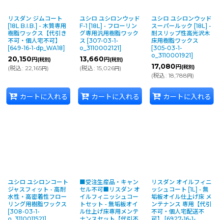
リスダン ジムコート
ユシロ ユシロンウッド
ユシロ ユシロンウッド
[18L B.I.B.] - 木質専用
F-1 [18L] - フローリン
スーパールック [18L] -
樹脂ワックス【代引き
グ専用汎用樹脂ワック
耐スリップ性高光沢木
不可・個人宅不可】
ス
[
307-03-1-
床用樹脂ワックス
[
649-16-1-dp_WA18
]
o_3110002121
]
[
305-03-1-
o_3110001921
]
20,150
13,660
円
円
(税別)
(税別)
17,080
円
(税別)
(
税込
:
22,165
)
(
税込
:
15,026
)
円
円
(
税込
:
18,788
)
円
カートに入れる
カートに入れる
カートに入れる
ユシロ ユシロンコート
■受注生産品・キャン
リスダン オイルフィニ
ジャスフィット - 高耐
セル不可■リスダン オ
ッシュコート [1L] - 無
水性・高密着性フロー
イルフィニッシュコー
垢板オイル仕上げ床 メ
リング用樹脂ワックス
トセット - 無垢板オイ
ンテナンス 専用【代引
[
308-03-1-
ル仕上げ床専用メンテ
不可・個人宅配送不
o_3110011521
]
ナンスセット【代引不
可】
[
6927-16-1-