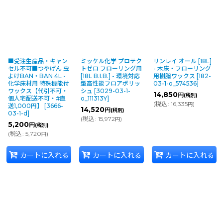
■受注生産品・キャン
ミッケル化学 プロテク
リンレイ オール [18L]
セル不可■つやげん 虫
トゼロ フローリング用
- 木床・フローリング
よけBAN・BAN 4L -
[18L B.I.B.] - 環境対応
用樹脂ワックス
[
182-
化学床材用 特殊機能付
型高性能フロアポリッ
03-1-o_574536
]
ワックス【代引不可・
シュ
[
3029-03-1-
14,850
円
(税別)
個人宅配送不可・#直
o_111313Y
]
(
税込
:
16,335
)
円
送1,000円】
[
3666-
14,520
円
(税別)
03-1-d
]
(
税込
:
15,972
)
円
5,200
円
(税別)
(
税込
:
5,720
)
円
カートに入れる
カートに入れる
カートに入れる