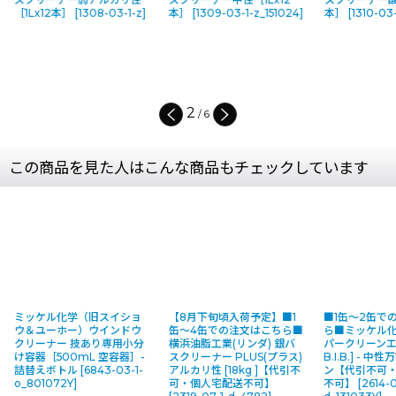
本］
[
1309-03-1-z_151024
]
本］
[
1310-03-1-o_151034
]
ーナー【代引
配送不可】
[
d_6515
]
6,700
円
(税
(
税込
:
7,370
3
/
6
この商品を見た人はこんな商品もチェックしています
ミッケル化学（旧スイショ
【8月下旬頃入荷予定】■1
■1缶〜2缶で
ウ＆ユーホー）ウインドウ
缶〜4缶での注文はこちら■
ら■ミッケル化
クリーナー 技あり専用小分
横浜油脂工業(リンダ) 銀バ
パークリーンエコ
け容器［500mL 空容器］-
スクリーナー PLUS(プラス)
B.I.B.] - 
詰替えボトル
[
6843-03-1-
アルカリ性 [18kg ]【代引不
ン【代引不可
o_801072Y
]
可・個人宅配送不可】
不可】
[
2614-0