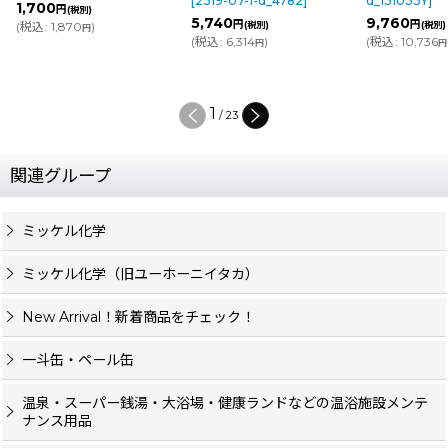
[
2319-07-1-d_4782
]
d_131033Y
]
1,700
円
(税別)
5,740
9,760
円
円
(
税込
:
1,870
)
(税別)
(税別)
円
(
税込
:
6,314
)
(
税込
:
10,736
円
円
1
/
23
関連グループ
ミッケル化学
ミッケル化学（旧ユーホーニイタカ）
New Arrival！新着商品をチェック！
一斗缶・ペール缶
温泉・スーパー銭湯・大浴場・健康ランドなどの温浴施設メンテ
ナンス用品