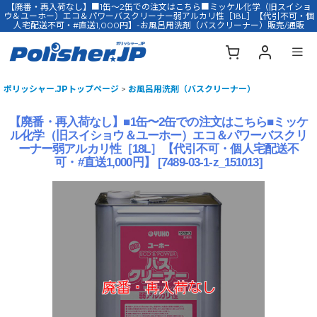
【廃番・再入荷なし】■1缶〜2缶での注文はこちら■ミッケル化学（旧スイショ
ウ＆ユーホー）エコ＆パワーバスクリーナー弱アルカリ性［18L］【代引不可・個
人宅配送不可・#直送1,000円】-お風呂用洗剤（バスクリーナー）販売/通販
ポリッシャー.JPトップページ
>
お風呂用洗剤（バスクリーナー）
【廃番・再入荷なし】■1缶〜2缶での注文はこちら■ミッケ
ル化学（旧スイショウ＆ユーホー）エコ＆パワーバスクリ
ーナー弱アルカリ性［18L］【代引不可・個人宅配送不
可・#直送1,000円】
[
7489-03-1-z_151013
]