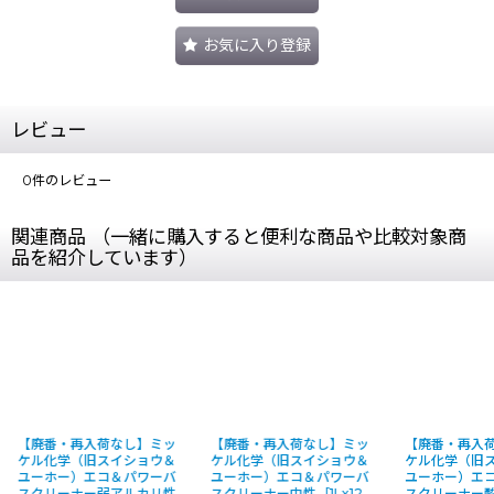
お気に入り登録
レビュー
0
件のレビュー
関連商品 （一緒に購入すると便利な商品や比較対象商
品を紹介しています）
【廃番・再入荷なし】ミッ
【廃番・再入荷なし】ミッ
■1缶〜4缶
ケル化学（旧スイショウ＆
ケル化学（旧スイショウ＆
ら■ペンギン
ユーホー）エコ＆パワーバ
ユーホー）エコ＆パワーバ
フレッシュ アル
スクリーナー中性［1Lx12
スクリーナー酸性［1Lx12
- 除菌剤配