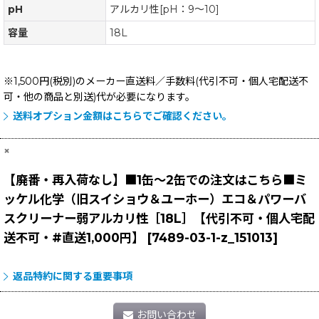
pH
アルカリ性[pH：9〜10]
容量
18L
※1,500円(税別)のメーカー直送料／手数料(代引不可・個人宅配送不
可・他の商品と別送)
代が必要になります。
送料オプション金額はこちらでご確認ください。
×
【廃番・再入荷なし】■1缶〜2缶での注文はこちら■ミ
ッケル化学（旧スイショウ＆ユーホー）エコ＆パワーバ
スクリーナー弱アルカリ性［18L］【代引不可・個人宅配
送不可・#直送1,000円】
[
7489-03-1-z_151013
]
返品特約に関する重要事項
お問い合わせ