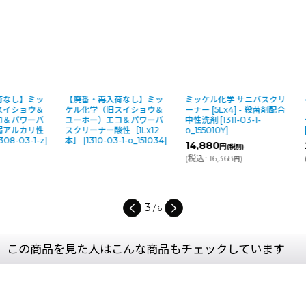
【廃番・再入荷なし】ミッ
ミッケル化学 サニバスクリ
ペンギンワック
ケル化学（旧スイショウ＆
ーナー [5Lx4] - 殺菌剤配合
ッシュ 中性 [4
ユーホー）エコ＆パワーバ
中性洗剤
[
1311-03-1-
合業務用バス
スクリーナー酸性［1Lx12
o_155010Y
]
[
2449-03-1-o
本］
[
1310-03-1-o_151034
]
14,880
2,000
円
円
(税別)
(税別)
(
税込
:
16,368
)
(
税込
:
2,200
円
円
3
/
6
この商品を見た人はこんな商品もチェックしています