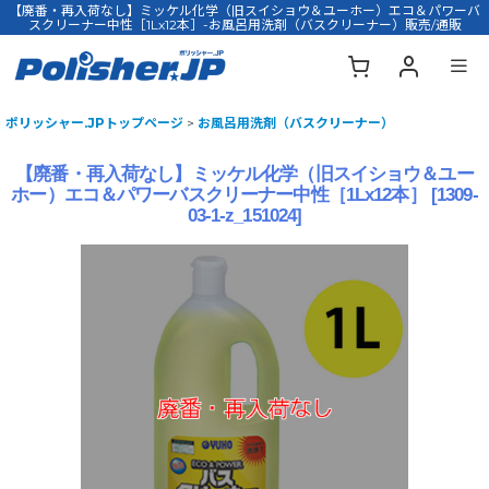
【廃番・再入荷なし】ミッケル化学（旧スイショウ＆ユーホー）エコ＆パワーバ
スクリーナー中性［1Lx12本］-お風呂用洗剤（バスクリーナー）販売/通販
ポリッシャー.JPトップページ
>
お風呂用洗剤（バスクリーナー）
【廃番・再入荷なし】ミッケル化学（旧スイショウ＆ユー
ホー）エコ＆パワーバスクリーナー中性［1Lx12本］
[
1309-
03-1-z_151024
]