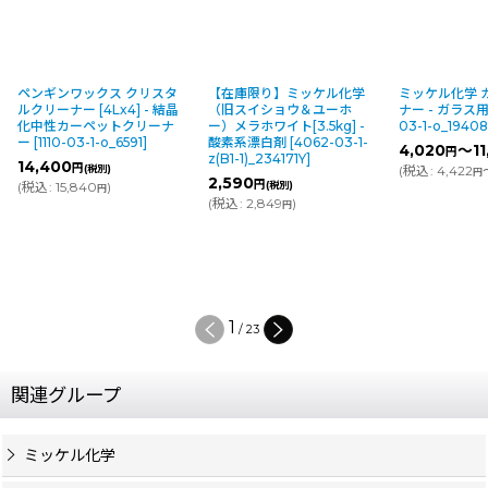
【在庫限り】ミッケル化学
ミッケル化学 ガラスクリー
ミッケル化学
（旧スイショウ＆ユーホ
ナー - ガラス用洗剤
[
2661-
ーナー [5Lx4
ー）メラホワイト[3.5kg] -
03-1-o_194082Y
]
中性洗剤
[
131
酸素系漂白剤
[
4062-03-1-
o_155010Y
]
4,020
～11,700
円
円
(税別)
z(B1-1)_234171Y
]
14,880
円
(
税込
:
4,422
～12,870
)
(税
円
円
2,590
円
(税別)
(
税込
:
16,368
(
税込
:
2,849
)
円
2
/
23
関連グループ
ミッケル化学