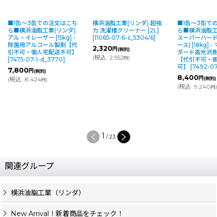
■1缶〜3缶での注文はこち
横浜油脂工業(リンダ) 超強
■1缶〜3缶で
ら■横浜油脂工業(リンダ)
力 洗濯槽クリーナー [2L]
ら■横浜油脂工
アル・イレーザー [15kg] -
[
11065-07-6-s_5304/6
]
スーパーハード
除菌用アルコール製剤【代
ース) [18kg]
2,320
円
(税別)
引不可・個人宅配送不可】
ダード高光沢
(
税込
:
2,552
)
円
[
7475-07-1-d_3770
]
【代引不可・
可】
[
7492-07
7,800
円
(税別)
8,400
円
(
税込
:
8,424
)
(税別)
円
(
税込
:
9,240
円
1
/
23
関連グループ
横浜油脂工業（リンダ）
New Arrival！新着商品をチェック！