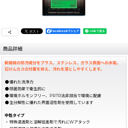
Facebookでシェア
商品詳細
新開発の防汚成分をプラス。ステンレス、ガラス表面への水垢、
石けんカスの付着を抑え、汚れを落としやすくします。
●
優れた洗浄力
●
除菌効果で衛生的に
●
環境ホルモンフリー、PRTR法非該当で環境に配慮
●
生分解性に優れた界面活性剤を使用しています
中性タイプ
・
特殊浸透剤と溶解促進剤で汚れにWアタック