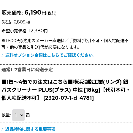
6,190
販売価格
:
円
(税別)
(
税込
:
6,809
)
円
12,380
希望小売価格
:
円
※1,500円(税別)のメーカー直送料／手数料(代引不可・個人宅配送不
可・他の商品と別送)
代が必要になります。
送料オプション金額はこちらでご確認ください。
通常1-7営業日に発送予定
■1缶〜4缶での注文はこちら■横浜油脂工業(リンダ) 銀
バスクリーナー PLUS(プラス) 中性 [18kg]【代引不可・
個人宅配送不可】
[
2320-07-1-d_4781
]
数量
:
缶
返品特約に関する重要事項