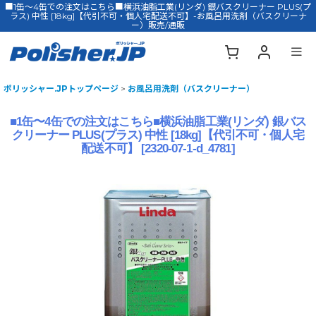
■1缶〜4缶での注文はこちら■横浜油脂工業(リンダ) 銀バスクリーナー PLUS(プ
ラス) 中性 [18kg]【代引不可・個人宅配送不可】-お風呂用洗剤（バスクリーナ
ー）販売/通販
ポリッシャー.JPトップページ
>
お風呂用洗剤（バスクリーナー）
■1缶〜4缶での注文はこちら■横浜油脂工業(リンダ) 銀バス
クリーナー PLUS(プラス) 中性 [18kg]【代引不可・個人宅
配送不可】
[
2320-07-1-d_4781
]