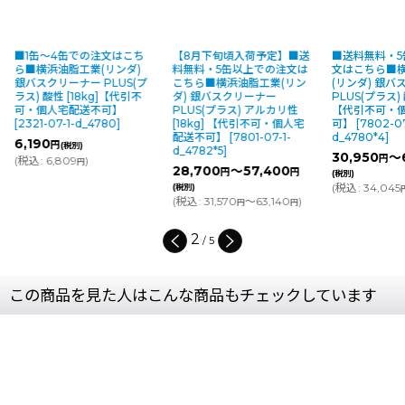
こち
【8月下旬頃入荷予定】■送
■送料無料・5缶以上での注
横浜油脂工
)
料無料・5缶以上での注文は
文はこちら■横浜油脂工業
スケールカ
(プ
こちら■横浜油脂工業(リン
(リンダ) 銀バスクリーナー
弱酸性バ
引不
ダ) 銀バスクリーナー
PLUS(プラス) 酸性 [18kg]
[
1687b-0
PLUS(プラス) アルカリ性
【代引不可・個人宅配送不
8,500
[18kg] 【代引不可・個人宅
可】
[
7802-07-1-
(
税込
:
9,
配送不可】
[
7801-07-1-
d_4780*4
]
d_4782*5
]
30,950
～61,900
円
円
28,700
～57,400
円
円
(税別)
(
税込
:
34,045
～68,090
)
(税別)
円
円
(
税込
:
31,570
～63,140
)
円
円
3
/
5
この商品を見た人はこんな商品もチェックしています