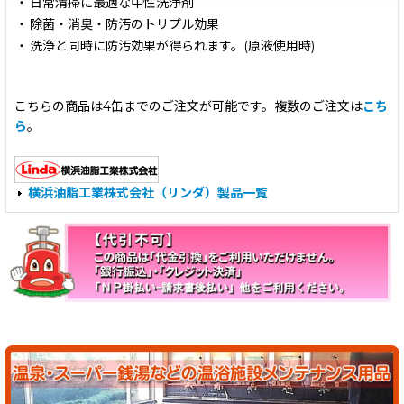
・
日常清掃に最適な中性洗浄剤
・
除菌・消臭・防汚のトリプル効果
・
洗浄と同時に防汚効果が得られます。(原液使用時)
こちらの商品は4缶までのご注文が可能です。複数のご注文は
こち
ら
。
横浜油脂工業株式会社（リンダ）製品一覧