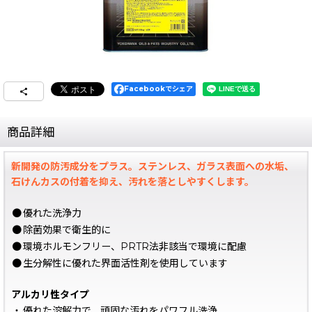
Facebookでシェア
商品詳細
新開発の防汚成分をプラス。ステンレス、ガラス表面への水垢、
石けんカスの付着を抑え、汚れを落としやすくします。
●
優れた洗浄力
●
除菌効果で衛生的に
●
環境ホルモンフリー、PRTR法非該当で環境に配慮
●
生分解性に優れた界面活性剤を使用しています
アルカリ性タイプ
・
優れた溶解力で、頑固な汚れをパワフル洗浄