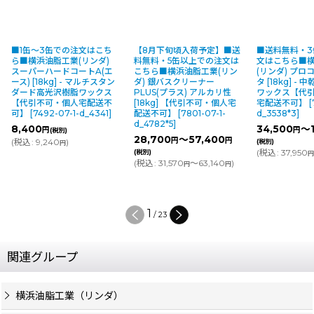
■1缶〜3缶での注文はこち
【8月下旬頃入荷予定】■送
■送料無料・
ら■横浜油脂工業(リンダ)
料無料・5缶以上での注文は
文はこちら■
スーパーハードコートA(エ
こちら■横浜油脂工業(リン
(リンダ) プ
ース) [18kg] - マルチスタン
ダ) 銀バスクリーナー
タ [18kg] -
ダード高光沢樹脂ワックス
PLUS(プラス) アルカリ性
ワックス【代
【代引不可・個人宅配送不
[18kg] 【代引不可・個人宅
宅配送不可】
[
可】
[
7492-07-1-d_4341
]
配送不可】
[
7801-07-1-
d_3538*3
]
d_4782*5
]
8,400
34,500
～1
円
円
(税別)
28,700
～57,400
円
円
(
税込
:
9,240
)
(税別)
円
(
税込
:
37,950
(税別)
(
税込
:
31,570
～63,140
)
円
円
1
/
23
関連グループ
横浜油脂工業（リンダ）