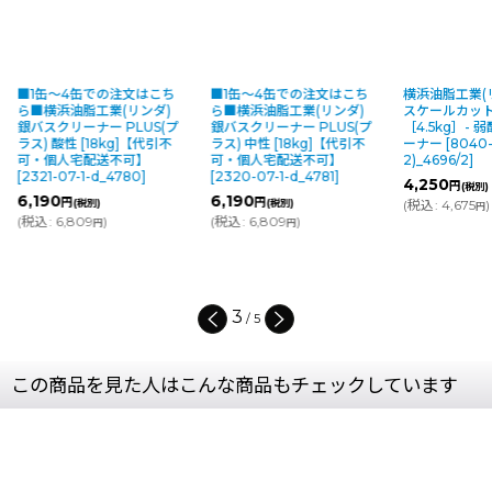
はこち
■1缶〜4缶での注文はこち
横浜油脂工業(リンダ) NEW
【廃番
ダ)
ら■横浜油脂工業(リンダ)
スケールカットＰ
油脂工業
S(プ
銀バスクリーナー PLUS(プ
［4.5kg］- 弱酸性バスクリ
クリーナ
代引不
ラス) 中性 [18kg]【代引不
ーナー
[
8040-07-2-s(B6-
スプレイ
可・個人宅配送不可】
2)_4696/2
]
3-s(B7
[
2320-07-1-d_4781
]
4,250
円
(税別)
6,190
円
(税別)
(
税込
:
4,675
)
円
(
税込
:
6,809
)
円
4
/
5
この商品を見た人はこんな商品もチェックしています