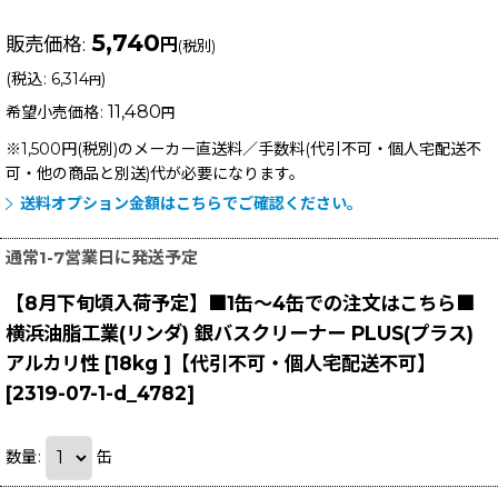
5,740
販売価格
:
円
(税別)
(
税込
:
6,314
)
円
11,480
希望小売価格
:
円
※1,500円(税別)のメーカー直送料／手数料(代引不可・個人宅配送不
可・他の商品と別送)
代が必要になります。
送料オプション金額はこちらでご確認ください。
通常1-7営業日に発送予定
【8月下旬頃入荷予定】■1缶〜4缶での注文はこちら■
横浜油脂工業(リンダ) 銀バスクリーナー PLUS(プラス)
アルカリ性 [18kg ]【代引不可・個人宅配送不可】
[
2319-07-1-d_4782
]
数量
:
缶