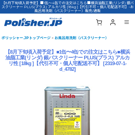
【8月下旬頃入荷予定】■1缶〜4缶での注文はこちら■横浜油脂工業(リンダ) 銀バ
スクリーナー PLUS(プラス) アルカリ性 [18kg ]【代引不可・個人宅配送不可】-お
風呂用洗剤（バスクリーナー）販売/通販
ポリッシャー.JPトップページ
>
お風呂用洗剤（バスクリーナー）
【8月下旬頃入荷予定】■1缶〜4缶での注文はこちら■横浜
油脂工業(リンダ) 銀バスクリーナー PLUS(プラス) アルカ
リ性 [18kg ]【代引不可・個人宅配送不可】
[
2319-07-1-
d_4782
]