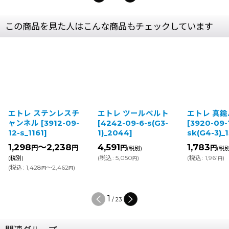
この商品を見た人はこんな商品もチェックしています
エトレ ステンレスチ
エトレ ツールベルト
エトレ 真鍮
ャンネル
[
3912-09-
[
4242-09-6-s(G3-
[
3920-09-1
12-s_1161
]
1)_2044
]
sk(G4-3)_1
1,298
～2,238
4,591
1,783
円
円
円
円
(税別)
(税別)
(
税込
:
5,050
)
(
税込
:
1,961
)
(税別)
円
円
(
税込
:
1,428
～2,462
)
円
円
2
/
23