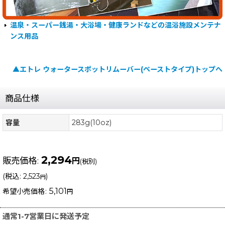
温泉・スーパー銭湯・大浴場・健康ランドなどの温浴施設メンテナ
ンス用品
▲エトレ ウォータースポットリムーバー(ペーストタイプ)トップへ
商品仕様
容量
283g(10oz)
2,294
販売価格
:
円
(税別)
(
税込
:
2,523
)
円
5,101
希望小売価格
:
円
通常1-7営業日に発送予定