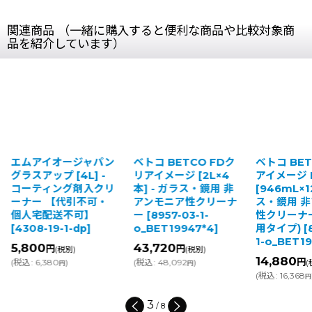
関連商品 （一緒に購入すると便利な商品や比較対象商
品を紹介しています）
アイオージャパン
ベトコ BETCO FDク
ベトコ BETCO クリ
ップ [4L] -
リアイメージ [2L×4
アイメージ RTU
ティング剤入クリ
本] - ガラス・鏡用 非
[946mL×12] - ガラ
 【代引不可・
アンモニア性クリーナ
ス・鏡用 非アンモニ
宅配送不可】
ー
[
8957-03-1-
性クリーナー(原液使
-19-1-dp
]
o_BET19947*4
]
用タイプ)
[
8247-03
1-o_BET19212*12
]
0
43,720
円
円
(税別)
(税別)
14,880
円
,380
)
(
税込
:
48,092
)
(税別)
円
円
(
税込
:
16,368
)
円
4
/
8