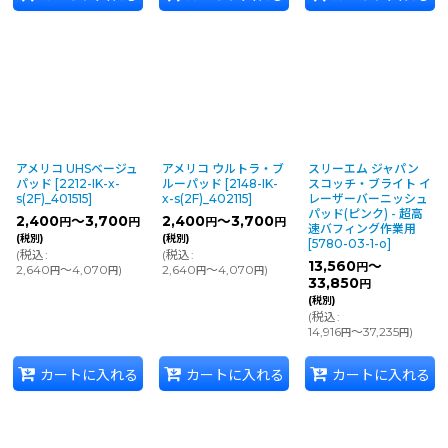
アメリコ UHSベージュ
アメリコ ウルトラ・ブ
スリーエム ジャパン
パッド
[
2212-IK-x-
ルーパッド
[
2148-IK-
スコッチ・ブライト イ
s(2F)_401515
]
x-s(2F)_402115
]
レーザーバーニッシュ
パッド(ピンク) - 超高
2,400
～3,700
2,400
～3,700
円
円
円
円
速バフィング作業用
(税別)
(税別)
[
5780-03-1-o
]
(
税込
:
(
税込
:
13,560
～
円
2,640
～4,070
)
2,640
～4,070
)
円
円
円
円
33,850
円
(税別)
(
税込
:
14,916
～37,235
)
円
円
カートに入れる
カートに入れる
カートに入れる