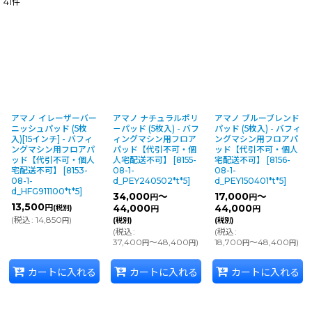
41
件
表示数
:
並び順
:
絞り込む
アマノ イレーザーバー
アマノ ナチュラルポリ
アマノ ブルーブレンド
ニッシュパッド (5枚
－パッド (5枚入) - バフ
パッド (5枚入) - バフィ
入)[15インチ] - バフィ
ィングマシン用フロア
ングマシン用フロアパ
ングマシン用フロアパ
パッド【代引不可・個
ッド【代引不可・個人
ッド【代引不可・個人
人宅配送不可】
[
8155-
宅配送不可】
[
8156-
宅配送不可】
[
8153-
08-1-
08-1-
08-1-
d_PEY240502*t*5
]
d_PEY150401*t*5
]
d_HFG911100*t*5
]
34,000
～
17,000
～
円
円
13,500
円
44,000
44,000
(税別)
円
円
(
税込
:
14,850
)
円
(税別)
(税別)
(
税込
:
(
税込
:
37,400
～48,400
)
18,700
～48,400
)
円
円
円
円
カートに入れる
カートに入れる
カートに入れる