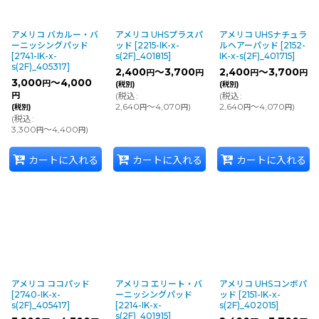
アメリコ バカルー・バ
アメリコ UHSプラスパ
アメリコ UHSナチュラ
ーニッシングパッド
ッド
[
2215-IK-x-
ルヘアーパッド
[
2152-
[
2741-IK-x-
s(2F)_401815
]
IK-x-s(2F)_401715
]
s(2F)_405317
]
2,400
～3,700
2,400
～3,700
円
円
円
円
3,000
～4,000
円
(税別)
(税別)
円
(
税込
:
(
税込
:
2,640
～4,070
)
2,640
～4,070
)
(税別)
円
円
円
円
(
税込
:
3,300
～4,400
)
円
円
カートに入れる
カートに入れる
カートに入れる
アメリコ ココパッド
アメリコ エリート・バ
アメリコ UHSコンボパ
[
2740-IK-x-
ーニッシングパッド
ッド
[
2151-IK-x-
s(2F)_405417
]
[
2214-IK-x-
s(2F)_402015
]
s(2F)_401915
]