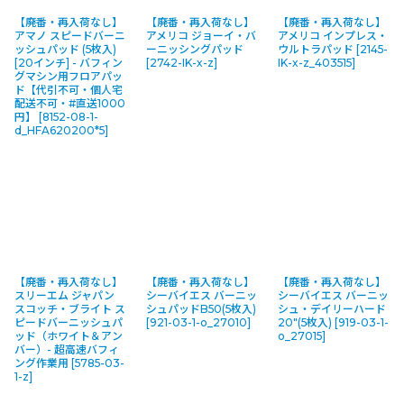
【廃番・再入荷なし】
【廃番・再入荷なし】
【廃番・再入荷なし】
アマノ スピードバーニ
アメリコ ジョーイ・バ
アメリコ インプレス・
ッシュパッド (5枚入)
ーニッシングパッド
ウルトラパッド
[
2145-
[20インチ] - バフィン
[
2742-IK-x-z
]
IK-x-z_403515
]
グマシン用フロアパッ
ド【代引不可・個人宅
配送不可・#直送1000
円】
[
8152-08-1-
d_HFA620200*5
]
【廃番・再入荷なし】
【廃番・再入荷なし】
【廃番・再入荷なし】
スリーエム ジャパン
シーバイエス バーニッ
シーバイエス バーニッ
スコッチ・ブライト ス
シュパッドB50(5枚入)
シュ・デイリーハード
ピードバーニッシュパ
[
921-03-1-o_27010
]
20"(5枚入)
[
919-03-1-
ッド（ホワイト＆アン
o_27015
]
バー）- 超高速バフィ
ング作業用
[
5785-03-
1-z
]