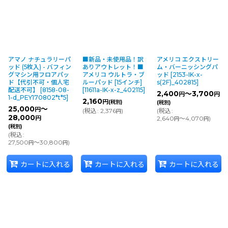
アマノ ナチュラリーパ
■新品・未使用品！訳
アメリコ エクストリー
ッド (5枚入) - バフィン
ありアウトレット！■
ム・バーニッシングパ
グマシン用フロアパッ
アメリコ ウルトラ・ブ
ッド
[
2153-IK-x-
ド【代引不可・個人宅
ルーパッド [15インチ]
s(2F)_402815
]
配送不可】
[
8158-08-
[
11611a-IK-x-z_402115
]
2,400
～3,700
円
円
1-d_PEY170802*t*5
]
2,160
円
(税別)
(税別)
25,000
～
円
(
税込
:
2,376
)
(
税込
:
円
28,000
円
2,640
～4,070
)
円
円
(税別)
(
税込
:
27,500
～30,800
)
円
円
カートに入れる
カートに入れる
カートに入れる