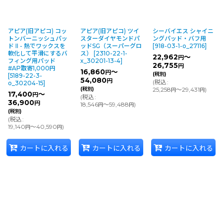
アピア(旧アピコ) コッ
アピア(旧アピコ) ツイ
シーバイエス シャイニ
トンバーニッシュパッ
スターダイヤモンドパ
ングパッド・バフ用
ド II - 熱でワックスを
ッドSG（スーパーグロ
[
918-03-1-o_27116
]
軟化して平滑にするバ
ス）
[
2310-22-1-
22,962
～
円
フィング用パッド
x_30201-13-4
]
26,755
円
#AP取寄1,000円
16,860
～
円
(税別)
[
5189-22-3-
54,080
円
(
税込
:
o_30204-15
]
(税別)
25,258
～29,431
)
円
円
17,400
～
円
(
税込
:
36,900
円
18,546
～59,488
)
円
円
(税別)
(
税込
:
19,140
～40,590
)
円
円
カートに入れる
カートに入れる
カートに入れる