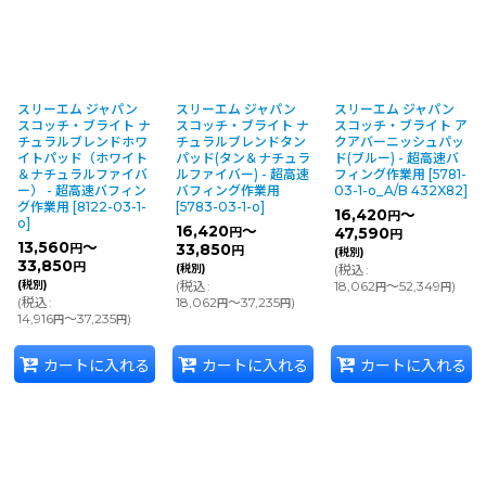
スリーエム ジャパン
スリーエム ジャパン
スリーエム ジャパン
スコッチ・ブライト ナ
スコッチ・ブライト ナ
スコッチ・ブライト ア
チュラルブレンドホワ
チュラルブレンドタン
クアバーニッシュパッ
イトパッド（ホワイト
パッド(タン＆ナチュラ
ド(ブルー) - 超高速バ
＆ナチュラルファイバ
ルファイバー) - 超高速
フィング作業用
[
5781-
ー） - 超高速バフィン
バフィング作業用
03-1-o_A/B 432X82
]
グ作業用
[
8122-03-1-
[
5783-03-1-o
]
16,420
～
円
o
]
16,420
～
円
47,590
円
13,560
～
円
33,850
円
(税別)
33,850
円
(税別)
(
税込
:
(税別)
(
税込
:
18,062
～52,349
)
円
円
(
税込
:
18,062
～37,235
)
円
円
14,916
～37,235
)
円
円
カートに入れる
カートに入れる
カートに入れる