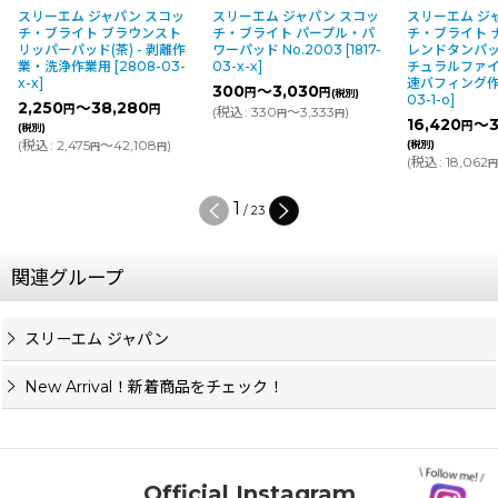
スリーエム ジャパン スコッ
スリーエム ジャパン スコッ
スリーエム ジ
チ・ブライト ブラウンスト
チ・ブライト パープル・パ
チ・ブライト 
リッパーパッド(茶) - 剥離作
ワーパッド No.2003
[
1817-
レンドタンパッ
業・洗浄作業用
[
2808-03-
03-x-x
]
チュラルファイバ
x-x
]
速バフィング
300
～3,030
円
円
(税別)
03-1-o
]
2,250
～38,280
円
円
(
税込
:
330
～3,333
)
円
円
16,420
～3
円
(税別)
(
税込
:
2,475
～42,108
)
(税別)
円
円
(
税込
:
18,062
1
/
23
関連グループ
スリーエム ジャパン
New Arrival！新着商品をチェック！
Official Instagram