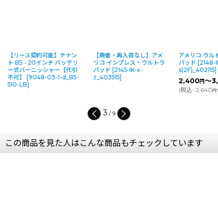
【リース契約可能】テナン
【廃番・再入荷なし】アメ
アメリコ ウル
ト B5 - 20インチ バッテリ
リコ インプレス・ウルトラ
パッド
[
2148-I
ー式バーニッシャー【代引
パッド
[
2145-IK-x-
s(2F)_402115
]
不可】
[
9048-03-1-d_B5-
z_403515
]
2,400
～3
円
510-LB
]
(
税込
:
2,640
円
3
/
9
この商品を見た人はこんな商品もチェックしています