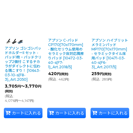
アプソン C-パッド
アプソン ハイブリット
CP170[70x170mm]
メラミンパッド
アプソン ゴシゴシパッ
- 酸化セリウム使用の
MP170[70x170mm]
ドホルダーII セット -
セラミック床対応隅擦
- セラミックタイル床
パッド1枚・パッドクリ
りパッド
[
10472-03-
用パッド
[
10471-03-
ップ2個付 こするチカ
40-s(F7-
40-s(F6-
ラがダイレクトに伝わ
1)_Art.2018/5
]
3)_Art.2017/5
]
る隅こすり！
[
10643-
420
259
円
円
(税別)
(税別)
03-10-s(F8-
(
税込
:
462
)
(
税込
:
285
)
3)_Art.2050
]
円
円
3,705
～3,770
円
円
(税別)
(
税込
:
4,076
～4,147
)
円
円
カートに入れる
カートに入れる
カートに入れる