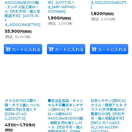
A1000J645E(100個)
可】
[
4077-15-1-
d_1052210034602*t
- エンボス加工用ロー
d_SMP-WFPAD-
]
ル【代引不可・個人宅
000148A
]
1,820
円
(税別)
配送不可】
[
4075-15-
1,900
円
(税別)
(
税込
:
2,002
)
円
1-
(
税込
:
2,090
)
円
d_A1000J645E*100
]
55,900
円
(税別)
(
税込
:
61,490
)
円
カートに入れる
カートに入れる
カートに入れる
ガラスのウロコ取り -
■受注生産品・キャン
日本レヂボン(旧NCA)
鏡・ガラス面についた
セル不可■日本レヂボ
ガラス・鏡用アルタ ク
頑固な汚れを落とす
ン(旧NCA) ターニング
ラフト(手作業用)#NC
[
5296-01-40-
ロール緑#400
取寄1000円【代引不
s_20027-2
]
A400J645EN(100個)
可・個人宅配送不可】
- 頑固な汚れ落としロ
[
5802-15-1-tz(A3-
431
～1,709
円
円
ール【代引不可・個人
4)_CAS-AUJ3M-
(税別)
宅配送不可】
[
5788-
000137A
]