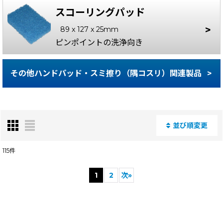
スコーリングパッド
89 x 127 x 25mm
ピンポイントの
洗浄向き
その他ハンドパッド・スミ擦り（隅コスリ）関連製品
並び順変更
閉じる
115
件
表示数
:
1
2
次
»
並び順
: