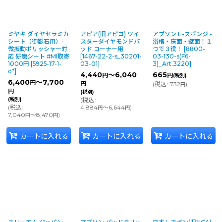
ミヤキ ダイヤセラミカ
アピア(旧アピコ) ツイ
アプソン E-スポンジ -
シート（御影石用）-
スターダイヤモンドパ
浴槽・床面・壁面！１
微振動ポリッシャー対
ッド コーナー用
つで３役！
[
8800-
応 研磨シート #MI取寄
[
1467-22-2-s_30201-
03-130-s(F6-
1000円
[
5925-17-1-
03-01
]
3)_Art.3220
]
o*
]
4,440
～6,040
665
円
円
(税別)
6,400
～7,700
円
円
(
税込
:
732
)
円
円
(税別)
(税別)
(
税込
:
(
税込
:
4,884
～6,644
)
円
円
7,040
～8,470
)
円
円
カートに入れる
カートに入れる
カートに入れる