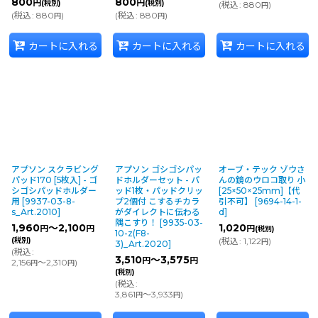
800
800
円
円
(税別)
(税別)
(
税込
:
880
)
円
(
税込
:
880
)
(
税込
:
880
)
円
円
カートに入れる
カートに入れる
カートに入れる
アプソン スクラビング
アプソン ゴシゴシパッ
オーブ・テック ゾウさ
パッド170 [5枚入] - ゴ
ドホルダーセット - パ
んの鏡のウロコ取り 小
シゴシパッドホルダー
ッド1枚・パッドクリッ
[25×50×25mm]【代
用
[
9937-03-8-
プ2個付 こするチカラ
引不可】
[
9694-14-1-
s_Art.2010
]
がダイレクトに伝わる
d
]
隅こすり！
[
9935-03-
1,960
～2,100
1,020
円
円
円
(税別)
10-z(F8-
(税別)
(
税込
:
1,122
)
円
3)_Art.2020
]
(
税込
:
3,510
～3,575
円
円
2,156
～2,310
)
円
円
(税別)
(
税込
:
3,861
～3,933
)
円
円