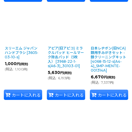
スリーエム ジャパン
アピア(旧アピコ) ミラ
日本レヂボン(旧NCA)
ハンドブラシ
[
3605-
クルパッド ヒールマー
鏡用手みがきセット -
03-10-s
]
ク除去パッド（5枚
鏡クリーニングキット
入）
[
3968-22-1-
[
4068-15-12-s(A4-
1,000
円
(税別)
s(A6-3)_30103-01
]
4)_SMP-MENTE-
(
税込
:
1,100
)
円
001314A
]
5,630
円
(税別)
6,670
円
(税別)
(
税込
:
6,193
)
円
(
税込
:
7,337
)
円
カートに入れる
カートに入れる
カートに入れる