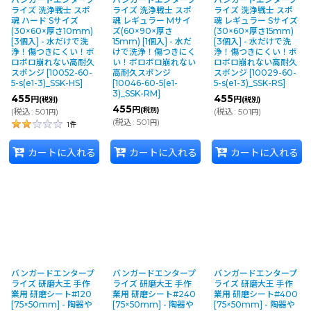
ライズ 洗浄戦士 スポ
ライズ 洗浄戦士 スポ
ライズ 洗浄戦士 スポ
魂 ハード Sサイズ
魂 レギュラー Mサイ
魂 レギュラー Sサイズ
(30×60×厚さ10mm)
ズ(60×90×厚さ
(30×60×厚さ15mm)
[3個入] - 水だけで洗
15mm) [1個入] - 水だ
[3個入] - 水だけで洗
浄！傷つきにくい！ボ
けで洗浄！傷つきにく
浄！傷つきにくい！ボ
ロボロ崩れない高耐久
い！ボロボロ崩れない
ロボロ崩れない高耐久
スポンジ
[
10052-60-
高耐久スポンジ
スポンジ
[
10029-60-
5-s(e1-3)_SSK-HS
]
[
10046-60-5(e1-
5-s(e1-3)_SSK-RS
]
3)_SSK-RM
]
455
455
円
円
(税別)
(税別)
455
円
(税別)
(
税込
:
501
)
(
税込
:
501
)
円
円
(
税込
:
501
)
円
1
件
カートに入れる
カートに入れる
カートに入れる
バンガードエンタープ
バンガードエンタープ
バンガードエンタープ
ライズ 研磨大王 手作
ライズ 研磨大王 手作
ライズ 研磨大王 手作
業用 研磨シート#120
業用 研磨シート#240
業用 研磨シート#400
[75×50mm] - 陶器や
[75×50mm] - 陶器や
[75×50mm] - 陶器や