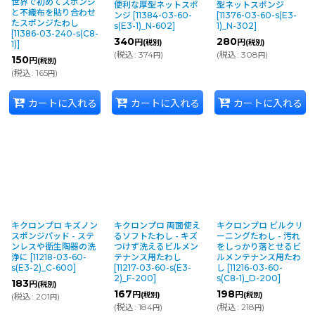
世界で初めてスポンジ
便利な厚型ネットスポ
型ネットスポンジ
と不織布を貼り合わせ
ンジ
[
11384-03-60-
[
11376-03-60-s(E3-
たスポンジたわし
s(E3-1)_N-602
]
1)_N-302
]
[
11386-03-240-s(C8-
340
280
円
円
(税別)
(税別)
1)
]
(
税込
:
374
)
(
税込
:
308
)
円
円
150
円
(税別)
(
税込
:
165
)
円
カートに入れる
カートに入れる
カートに入れる
キクロンプロ キズノン
キクロンプロ 両面使え
キクロンプロ ビルクリ
スポンジパッド - ステ
るソフトたわし - キズ
ーニングたわし - 汚れ
ンレスや衛生陶器の洗
つけず洗えるビルメン
をしっかり落とせるビ
浄に
[
11218-03-60-
テナンス用たわし
ルメンテナンス用たわ
s(E3-2)_C-600
]
[
11217-03-60-s(E3-
し
[
11216-03-60-
2)_F-200
]
s(C8-1)_D-200
]
183
円
(税別)
167
198
円
円
(税別)
(税別)
(
税込
:
201
)
円
(
税込
:
184
)
(
税込
:
218
)
円
円