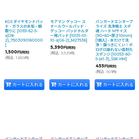
KGS ダイヤモンドパッ
モアマン ゲッコー ス
バンガードエンタープ
ド - ガラスの水垢・鱗
チールウールパッド -
ライズ 洗浄戦士 スポ
取りに
[
10151-62-5-
ゲッコー パッドホルダ
魂 ハード Mサイズ
s(D8-
ー用パッド
[
10131-01-
(90×60×厚さ10mm)
2)_7503090160000
10-s(G6-2)_M27536
]
[1個入] - 水だけで洗
]
浄！傷つきにくい！ボ
5,390
円
(税別)
ロボロ崩れない高耐久
1,500
円
(税別)
(
税込
:
5,929
)
円
スポンジ
[
10053-60-
(
税込
:
1,650
)
円
5-(e1-3)_SSK-HM
]
455
円
(税別)
(
税込
:
501
)
円
カートに入れる
カートに入れる
カートに入れる
バンガードエンタープ
バンガードエンタープ
バンガードエンタープ