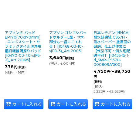
アプソン E-パッド
アプソン ゴシゴシパッ
日本レヂボン(旧NCA)
EP170[70x170mm]
ドホルダーL型 - 巾木
耐水研磨紙 C957H -
- エンボスシート・セ
部分も一緒にこすれ
耐水ペーパー 塗装面の
ラミックタイル洗浄用
る！
[
10468-03-10-
研磨、仕上げ作業に
極細繊維隅擦りパッド
s(F8-3)_Art.2005
]
【代引不可・個人宅配
[
10470-03-40-s(F6-
送不可】
[
10456-15-1-
3,640
円
(税別)
2)_Art.2016/5
]
d_SMP-C957H-
(
税込
:
4,004
)
円
000809A*500
]
378
円
(税別)
4,750
～38,750
円
(
税込
:
416
)
円
円
(税別)
(
税込
:
5,225
～42,625
)
円
円
カートに入れる
カートに入れる
カートに入れる