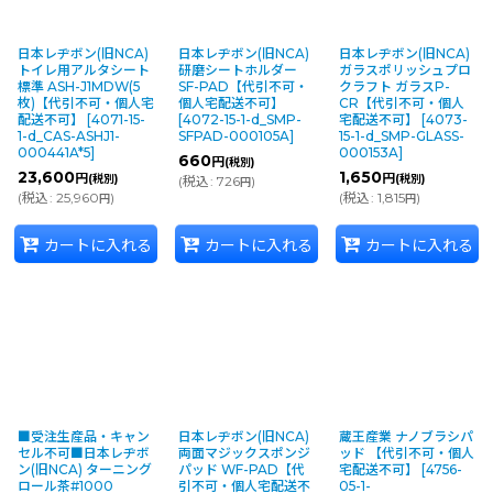
日本レヂボン(旧NCA)
日本レヂボン(旧NCA)
日本レヂボン(旧NCA)
トイレ用アルタシート
研磨シートホルダー
ガラスポリッシュプロ
標準 ASH-J1MDW(5
SF-PAD【代引不可・
クラフト ガラスP-
枚)【代引不可・個人宅
個人宅配送不可】
CR【代引不可・個人
配送不可】
[
4071-15-
[
4072-15-1-d_SMP-
宅配送不可】
[
4073-
1-d_CAS-ASHJ1-
SFPAD-000105A
]
15-1-d_SMP-GLASS-
000441A*5
]
000153A
]
660
円
(税別)
23,600
1,650
円
円
(税別)
(税別)
(
税込
:
726
)
円
(
税込
:
25,960
)
(
税込
:
1,815
)
円
円
カートに入れる
カートに入れる
カートに入れる
■受注生産品・キャン
日本レヂボン(旧NCA)
蔵王産業 ナノブラシパ
セル不可■日本レヂボ
両面マジックスポンジ
ッド 【代引不可・個人
ン(旧NCA) ターニング
パッド WF-PAD【代
宅配送不可】
[
4756-
ロール茶#1000
引不可・個人宅配送不
05-1-