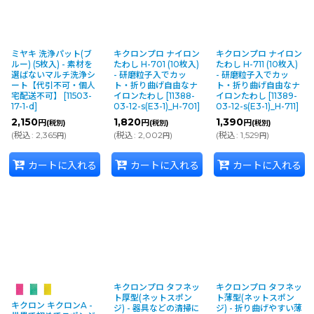
絞り込む
ミヤキ 洗浄パット(ブ
キクロンプロ ナイロン
キクロンプロ ナイロン
ルー) (5枚入) - 素材を
たわし H-701 (10枚入)
たわし H-711 (10枚入)
選ばないマルチ洗浄シ
- 研磨粒子入でカッ
- 研磨粒子入でカッ
ート【代引不可・個人
ト・折り曲げ自由なナ
ト・折り曲げ自由なナ
宅配送不可】
[
11503-
イロンたわし
[
11388-
イロンたわし
[
11389-
17-1-d
]
03-12-s(E3-1)_H-701
]
03-12-s(E3-1)_H-711
]
2,150
1,820
1,390
円
円
円
(税別)
(税別)
(税別)
(
税込
:
2,365
)
(
税込
:
2,002
)
(
税込
:
1,529
)
円
円
円
カートに入れる
カートに入れる
カートに入れる
キクロンプロ タフネッ
キクロンプロ タフネッ
ト厚型(ネットスポン
ト薄型(ネットスポン
キクロン キクロンA -
ジ) - 器具などの清掃に
ジ) - 折り曲げやすい薄