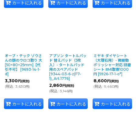
カートに入れる
カートに入れる
カートに入れる
オーブ・テック ゾウさ
アプソン タートルパッ
ミヤキ ダイヤシート
んの鏡のウロコ取り 大
ド 替えパッド（5枚
（大理石用）- 微振動
[50×80×25mm]【代
入）- タートルパッド
ポリッシャー対応 研磨
引不可】
[
9693-14-1-
用のスペアパッド
シート #MI取寄1000
d
]
[
9344-03-6-z(F7-
円
[
5926-17-1-o*
]
1)_Art.1776
]
3,300
8,600
円
円
(税別)
(税別)
2,860
円
(税別)
(
税込
:
3,630
)
(
税込
:
9,460
)
円
円
(
税込
:
3,146
)
円
カートに入れる
カートに入れる
カートに入れる