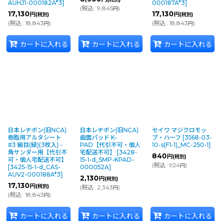
AUHJ1-000182A*3
]
000187A*3
]
(
税込
:
9,845
)
円
17,130
17,130
円
円
(税別)
(税別)
(
税込
:
18,843
)
(
税込
:
18,843
)
円
円
カートに入れる
カートに入れる
カートに入れる
日本レヂボン(旧NCA)
日本レヂボン(旧NCA)
セイワ マジクロモッ
樹脂用アルタシート
曲面パッド K-
プ・ハーフ
[
3568-03-
#3 細目(緑)(3枚入) -
PAD【代引不可・個人
10-s(F1-1)_MC-250-1
]
角サンダー用【代引不
宅配送不可】
[
3428-
840
円
(税別)
可・個人宅配送不可】
15-1-d_SMP-KPAD-
(
税込
:
924
)
円
[
3425-15-1-d_CAS-
000052A
]
AUV2-000188A*3
]
2,130
円
(税別)
17,130
円
(税別)
(
税込
:
2,343
)
円
(
税込
:
18,843
)
円
カートに入れる
カートに入れる
カートに入れる