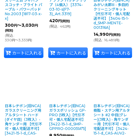
スリーエム ジャパン
アプソン パッドクリッ
日本レヂボン(旧NCA)
スコッチ・ブライト パ
プ（4個入）
[
3374-
みがい太郎III - 多目的
ープル・パワーパッド
03-10-s(F7-
クリーニングキット
No.2003
[
1817-03-x-
3)_Art.3319
]
【代引不可・個人宅配
x
]
送不可】
[
3404-15-1-
420
円
(税別)
d_SMP-MENTE-
300
～3,030
円
円
(
税込
:
462
)
円
001316A
]
(税別)
14,990
円
(税別)
(
税込
:
330
～3,333
)
(
税込
:
16,489
)
円
円
円
カートに入れる
カートに入れる
カートに入れる
日本レヂボン(旧NCA)
日本レヂボン(旧NCA)
日本レヂボン(旧NCA)
ガラスクリーニング用
ガラスポリッシュ GP-
樹脂・ステン用アルタ
アルタシート ハード
PRO (5枚入)【代引不
シート #2 中目(グレ
(ダイヤ目)（3枚入）-
可・個人宅配送不可】
ー)(3枚入) - 角サンダ
角サンダー用 【代引不
[
3422-15-1-d_SMP-
ー用【代引不可・個人
可・個人宅配送不可】
GPPRO-000051A*5
]
宅配送不可】
[
3424-
[
3421-15-1-d_CAS-
15-1-d_CAS-AUV2-
8,950
円
(税別)