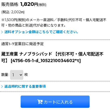
1,820
販売価格
:
円
(税別)
(
税込
:
2,002
)
円
※1,500円(税別)のメーカー直送料／手数料(代引不可・個人宅配送不
可・他の商品と別送)
代が必要になります。
送料オプション金額はこちらでご確認ください。
通常1-7営業日に発送予定
蔵王産業 ナノブラシパッド 【代引不可・個人宅配送不
可】
[
4756-05-1-d_1052210034602*t
]
数量
:
枚
返品特約に関する重要事項
カートに入れる