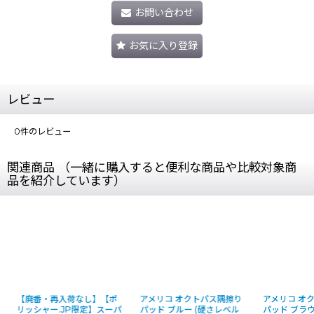
お問い合わせ
お気に入り登録
レビュー
0
件のレビュー
関連商品 （一緒に購入すると便利な商品や比較対象商
品を紹介しています）
【廃番・再入荷なし】【ポ
アメリコ オクトパス隅擦り
アメリコ オク
リッシャー.JP限定】スーパ
パッド ブルー (硬さレベル
パッド ブラウン