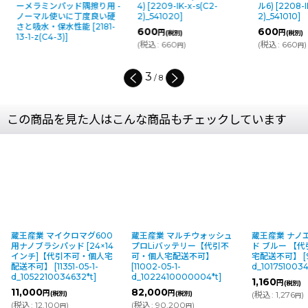
ーメラミンパッド隅擦り用 -
4)
[
2209-IK-x-s(C2-
ル6)
[
2208-IK
ノーマル使いに丁度良い硬
2)_541020
]
2)_541010
]
さと吸水・保水性能
[
2181-
600
600
円
円
(税別)
(税別)
13-1-z(C4-3)
]
(
税込
:
660
)
(
税込
:
660
)
円
円
3
/
8
この商品を見た人はこんな商品もチェックしています
蔵王産業 マイクロマグ600
蔵王産業 マルチウォッシュ
蔵王産業 ナノ
用ナノブラシパッド [24×14
プロLiバッテリー【代引不
ド ブルー 【
インチ]【代引不可・個人宅
可・個人宅配送不可】
宅配送不可】
[
配送不可】
[
11351-05-1-
[
11002-05-1-
d_1017510034
d_1052210034632*t
]
d_1022410000004*t
]
1,160
円
(税別)
11,000
82,000
円
円
(税別)
(税別)
(
税込
:
1,276
)
円
(
税込
:
12,100
)
(
税込
:
90,200
)
円
円