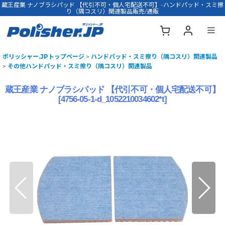
蔵王産業 ナノブラシパッド 【代引不可・個人宅配送不可】-ハンドパッド・スミ擦
り（隅コスリ）関連製品販売/通販
ポリッシャー.JPトップページ
>
ハンドパッド・スミ擦り（隅コスリ）関連製品
>
その他ハンドパッド・スミ擦り（隅コスリ）関連製品
蔵王産業 ナノブラシパッド 【代引不可・個人宅配送不可】
[
4756-05-1-d_1052210034602*t
]