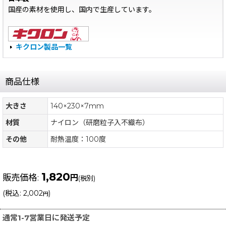
国産の素材を使用し、国内で生産しています。
キクロン製品一覧
商品仕様
大きさ
140×230×7mm
材質
ナイロン（研磨粒子入不織布）
その他
耐熱温度：100度
1,820
販売価格
:
円
(税別)
(
税込
:
2,002
)
円
通常1-7営業日に発送予定