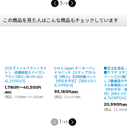
3
/
9
この商品を見た人はこんな商品もチェックしています
OCEグリットブラシ＜ライ
S.M.S.Japan チーターパッ
■受注生産品
ト＞ - 研磨砥粒入ナイロン
ド 8インチ【ステップ1から
■サラヤ スポ
ブラシ
[
1812-28-05-s(I2-
5】(5枚入)- 石材研磨パット
リーン [120個
4)_O01020
]
【代引き不可】
[
3515-03-1-
し 3層構造の
d_CP8S1-5
]
ナル業務用ス
1,780
～40,500
円
円
【代引不可・
95,160
円
(税別)
(税別)
可】
[
6512-03-
(
税込
:
1,958
～44,550
)
(
税込
:
104,676
)
円
円
円
d_74136*120
]
20,990
円
(税
(
税込
:
23,089
1
/
23