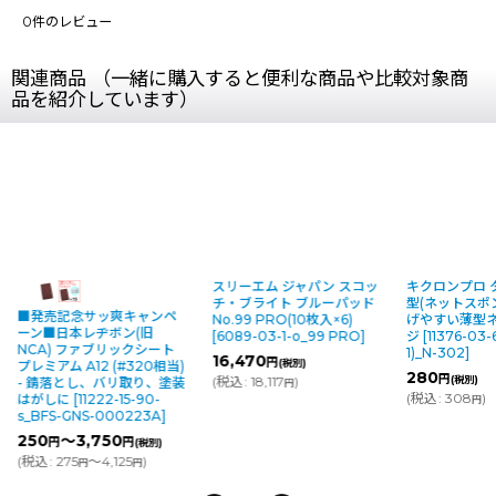
0
件のレビュー
関連商品 （一緒に購入すると便利な商品や比較対象商
品を紹介しています）
スリーエム ジャパン スコッ
キクロンプロ 
チ・ブライト ブルーパッド
型(ネットスポン
■発売記念サッ爽キャンペ
No.99 PRO(10枚入×6)
げやすい薄型
ーン■日本レヂボン(旧
[
6089-03-1-o_99 PRO
]
ジ
[
11376-03-
NCA) ファブリックシート
1)_N-302
]
16,470
円
(税別)
プレミアム A12 (#320相当)
280
円
(
税込
:
18,117
)
(税別)
- 錆落とし、バリ取り、塗装
円
(
税込
:
308
)
はがしに
[
11222-15-90-
円
s_BFS-GNS-000223A
]
250
～3,750
円
円
(税別)
(
税込
:
275
～4,125
)
円
円