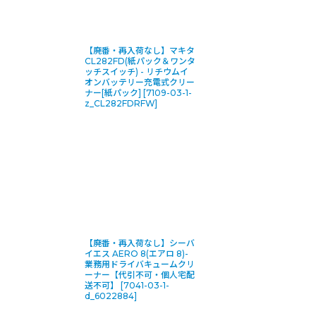
【廃番・再入荷なし】マキタ
CL282FD(紙パック＆ワンタ
ッチスイッチ) - リチウムイ
オンバッテリー充電式クリー
ナー[紙パック]
[
7109-03-1-
z_CL282FDRFW
]
【廃番・再入荷なし】シーバ
イエス AERO 8(エアロ 8)-
業務用ドライバキュームクリ
ーナー【代引不可・個人宅配
送不可】
[
7041-03-1-
d_6022884
]