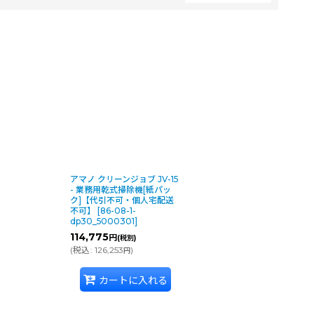
アマノ クリーンジョブ JV-15
- 業務用乾式掃除機[紙パッ
ク]【代引不可・個人宅配送
不可】
[
86-08-1-
dp30_5000301
]
114,775
円
(税別)
(
税込
:
126,253
)
円
カートに入れる