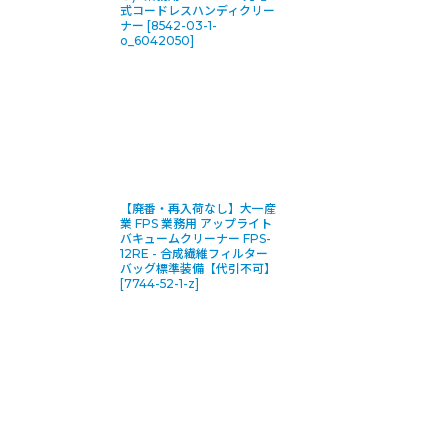
式コードレスハンディクリー
ナー
[
8542-03-1-
o_6042050
]
【廃番・再入荷なし】大一産
業 FPS 業務用 アップライト
バキュームクリーナー FPS-
12RE - 合成繊維フィルター
バッグ標準装備【代引不可】
[
7744-52-1-z
]