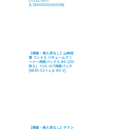
[
7032-05-1-
d_1900100000008
]
【廃番・再入荷なし】山崎産
業 コンドル バキュームクリ
ーナー用紙パック E-89-2(10
枚入) - CVC-107用紙パック
[
6835-02-1-z_E-89-2
]
【廃番・再入荷なし】テナン