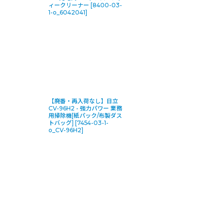
ィークリーナー
[
8400-03-
1-o_6042041
]
【廃番・再入荷なし】日立
CV-96H2 - 強力パワー 業務
用掃除機[紙パック/布製ダス
トバッグ]
[
7454-03-1-
o_CV-96H2
]