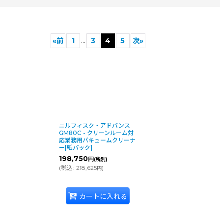
«
前
1
...
3
4
5
次
»
絞り込む
ニルフィスク・アドバンス
GM80C - クリーンルーム対
応業務用バキュームクリーナ
ー[紙パック]
198,750
円
(税別)
(
税込
:
218,625
)
円
カートに入れる