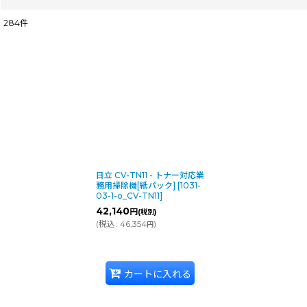
284
件
表示数
:
並び順
:
日立 CV-TN11 - トナー対応業
務用掃除機[紙パック]
[
1031-
03-1-o_CV-TN11
]
42,140
円
(税別)
(
税込
:
46,354
)
円
カートに入れる