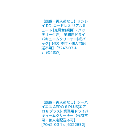
【廃番・再入荷なし】リンレ
イ RD-コードレス リアルミ
ュート [充電台(親機)・バッ
テリー付き] - 業務用ドライ
バキュームクリーナー[紙パ
ック]【代引不可・個人宅配
送不可】
[
7247-03-1-
z_904957
]
【廃番・再入荷なし】シーバ
イエス AERO 8 PLUS(エア
ロ 8 プラス)- 業務用ドライバ
キュームクリーナー【代引不
可・個人宅配送不可】
[
7042-03-1-d_6022892
]