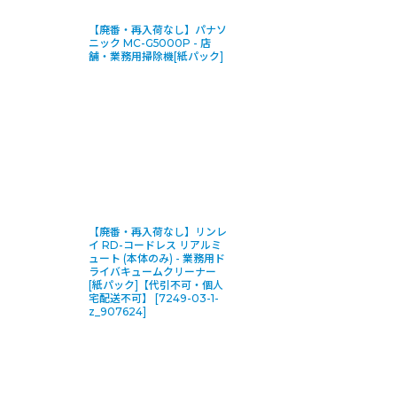
【廃番・再入荷なし】パナソ
ニック MC-G5000P - 店
舗・業務用掃除機[紙パック]
【廃番・再入荷なし】リンレ
イ RD-コードレス リアルミ
ュート (本体のみ) - 業務用ド
ライバキュームクリーナー
[紙パック]【代引不可・個人
宅配送不可】
[
7249-03-1-
z_907624
]