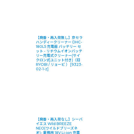
【廃番・再入荷無し】京セラ
ハンディークリーナー DHC-
180L5 充電器 バッテリー セ
ット - リチウムイオンバッテ
リー充電式クリーナー(サイ
クロン式ユニット付き)（旧
RYOBI / リョービ ）
[
9323-
02-1-z
]
【廃番・再入荷なし】シーバ
イエス Wild BREEZE
NEO(ワイルドブリーズネ
オ)- 業務用 18V Li-ion 充電