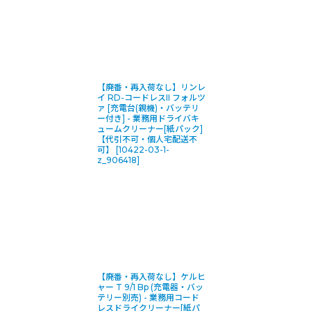
【廃番・再入荷なし】リンレ
イ RD-コードレスII フォルツ
ァ [充電台(親機)・バッテリ
ー付き] - 業務用ドライバキ
ュームクリーナー[紙パック]
【代引不可・個人宅配送不
可】
[
10422-03-1-
z_906418
]
【廃番・再入荷なし】ケルヒ
ャー T 9/1 Bp (充電器・バッ
テリー別売) - 業務用コード
レスドライクリーナー[紙パ