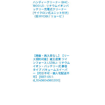
ハンディークリーナー BHC-
1800 L5 - リチウムイオンバ
ッテリー充電式クリーナー
(サイクロン式ユニット付き)
（旧 RYOBI / リョービ ）
【廃番・再入荷なし】【リー
ス契約可能】蔵王産業 ツイ
ンフォース LS38Li- リチウム
イオン・バッテリー式 静音
タイプ バキュームスイーパ
ー【代引不可・個人宅配送不
可】
[
5557-05-1-
d_1045604560200
]