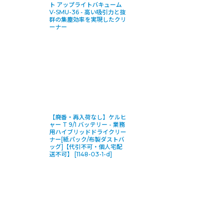
ト アップライトバキューム
V-SMU-36 - 高い吸引力と抜
群の集塵効率を実現したクリ
ーナー
【廃番・再入荷なし】ケルヒ
ャー T 9/1 バッテリー - 業務
用ハイブリッドドライクリー
ナー[紙パック/布製ダストバ
ッグ]【代引不可・個人宅配
送不可】
[
1148-03-1-d
]