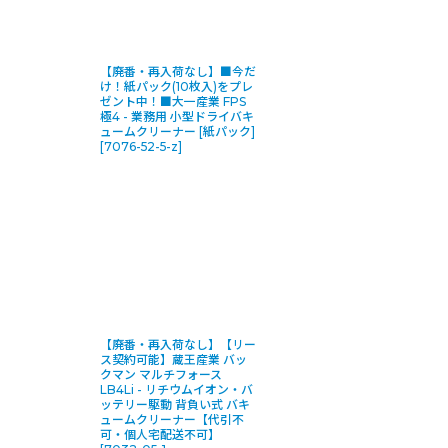
【廃番・再入荷なし】■今だ
け！紙パック(10枚入)をプレ
ゼント中！■大一産業 FPS
極4 - 業務用 小型ドライバキ
ュームクリーナー [紙パック]
[
7076-52-5-z
]
【廃番・再入荷なし】【リー
ス契約可能】蔵王産業 バッ
クマン マルチフォース
LB4Li - リチウムイオン・バ
ッテリー駆動 背負い式 バキ
ュームクリーナー【代引不
可・個人宅配送不可】