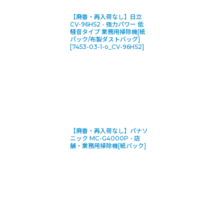
【廃番・再入荷なし】日立
CV-96HS2 - 強力パワー 低
騒音タイプ 業務用掃除機[紙
パック/布製ダストバッグ]
[
7453-03-1-o_CV-96HS2
]
【廃番・再入荷なし】パナソ
ニック MC-G4000P - 店
舗・業務用掃除機[紙パック]