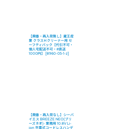
【廃番・再入荷無し】蔵王産
業 クラスＨクリーナー用 セ
ーフティバック【代引不可・
個人宅配送不可・#直送
1000円】
[
8960-05-1-z
]
【廃番・再入荷なし】シーバ
イエス BREEZE NEO(ブリ
ーズネオ)- 業務用 10.8V Li-
ion 充電式コードレスハンデ