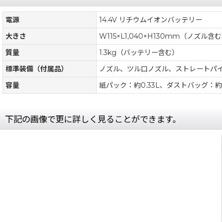
電源
14.4V リチウムイオンバッテリー
大きさ
W115×L1,040×H130mm（ノズル含
質量
1.3kg（バッテリー含む）
標準装備（付属品）
ノズル、ツル口ノズル、ストレートパイ
容量
紙パック：約0.33L、ダストバッグ：約0
下記の画像で更に詳しく見ることができます。