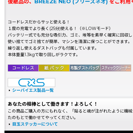
後継品の、
BREEZE NEO (ブリーズネオ)
をご利用
コードレスだからサッと使える！
１度の充電でより長く(25分)使える！（※LOWモード）
バッテリー式でも充分な吸引力、ゴミ、埃等を素早く確実に回収し
使い捨てでゴミ捨てが簡単、マシンを清潔に保つことができます。
繰り返し使えるダストバッグも付属しています。
本体重量1.3kgで取り回しがラクです。
シーバイエス製品一覧
あなたの相棒として働きます！よろしく！
この商品ご購入の方にもれなく、「貼ると魂が注がれたように機械
たのもとで働かせてやってください。
目玉ステッカーについて