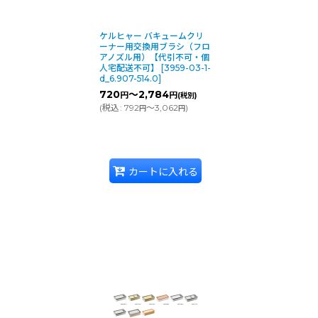
ケルヒャー バキュームクリ
ーナー用交換用ブラシ（フロ
アノズル用）【代引不可・個
人宅配送不可】
[
3959-03-1-
d_6.907-514.0
]
720
～2,784
円
円
(税別)
(
税込
:
792
～3,062
)
円
円
カートに入れる