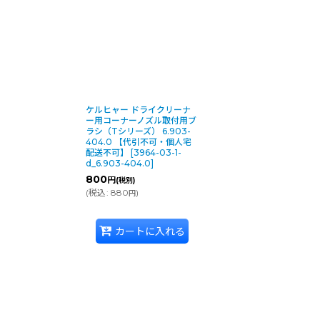
ケルヒャー ドライクリーナ
ー用コーナーノズル取付用ブ
ラシ（Tシリーズ） 6.903-
404.0 【代引不可・個人宅
配送不可】
[
3964-03-1-
d_6.903-404.0
]
800
円
(税別)
(
税込
:
880
)
円
カートに入れる