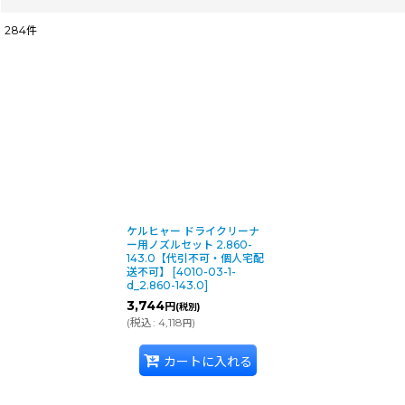
284
件
表示数
:
並び順
:
ケルヒャー ドライクリーナ
ー用ノズルセット 2.860-
143.0【代引不可・個人宅配
送不可】
[
4010-03-1-
d_2.860-143.0
]
3,744
円
(税別)
(
税込
:
4,118
)
円
カートに入れる