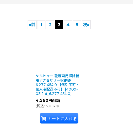
«
前
1
2
3
4
5
次
»
絞り込む
ケルヒャー 乾湿両用掃除機
用アクセサリー収納袋
6.277-454.0 【代引不可・
個人宅配送不可】
[
4009-
03-1-d_6.277-454.0
]
4,560
円
(税別)
(
税込
:
5,016
)
円
カートに入れる