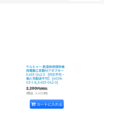
ケルヒャー 乾湿両用掃除機
用電動工具取付アダプター
5.453-042.0 【代引不可・
個人宅配送不可】
[
4006-
03-1-d_5.453-042.0
]
2,200
円
(税別)
(
税込
:
2,420
)
円
カートに入れる