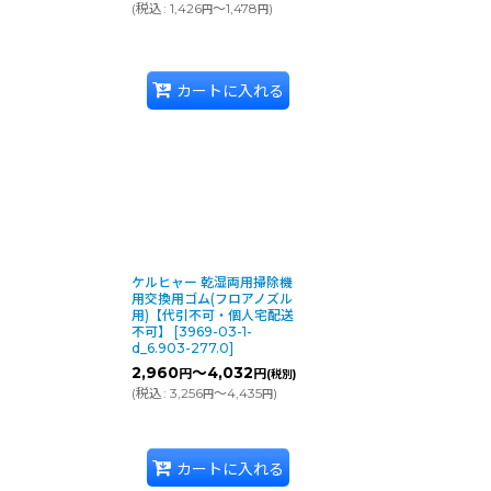
(
税込
:
1,426
～1,478
)
円
円
カートに入れる
ケルヒャー 乾湿両用掃除機
用交換用ゴム(フロアノズル
用)【代引不可・個人宅配送
不可】
[
3969-03-1-
d_6.903-277.0
]
2,960
～4,032
円
円
(税別)
(
税込
:
3,256
～4,435
)
円
円
カートに入れる