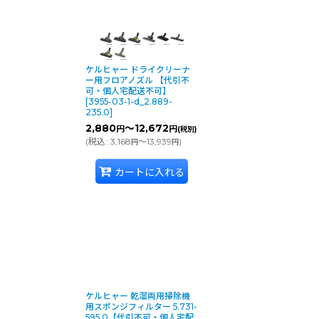
ケルヒャー ドライクリーナ
ー用フロアノズル 【代引不
可・個人宅配送不可】
[
3955-03-1-d_2.889-
235.0
]
2,880
～12,672
円
円
(税別)
(
税込
:
3,168
～13,939
)
円
円
カートに入れる
ケルヒャー 乾湿両用掃除機
用スポンジフィルター 5.731-
595.0【代引不可・個人宅配