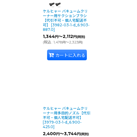
ケルヒャー バキュームクリ
ーナー用サクションブラシ
【代引不可・個人宅配送不
可】
[
3982-03-1-d_6.903-
887.0
]
1,344
～2,112
円
円
(税別)
(
税込
:
1,478
～2,323
)
円
円
カートに入れる
ケルヒャー バキュームクリ
ーナー用多目的ノズル【代引
不可・個人宅配送不可】
[
3979-03-1-d_6.900-
425.0
]
2,400
～3,744
円
円
(税別)