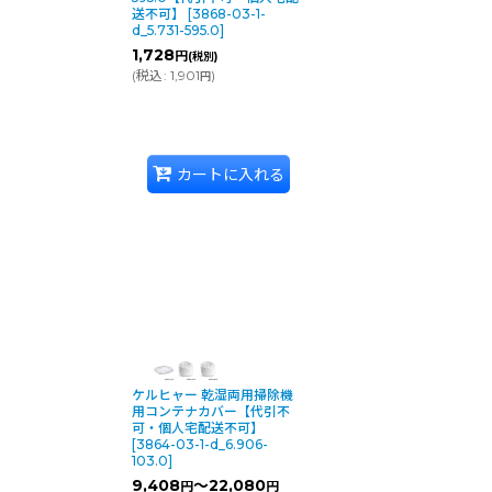
送不可】
[
3868-03-1-
d_5.731-595.0
]
1,728
円
(税別)
(
税込
:
1,901
)
円
カートに入れる
ケルヒャー 乾湿両用掃除機
用コンテナカバー【代引不
可・個人宅配送不可】
[
3864-03-1-d_6.906-
103.0
]
9,408
～22,080
円
円