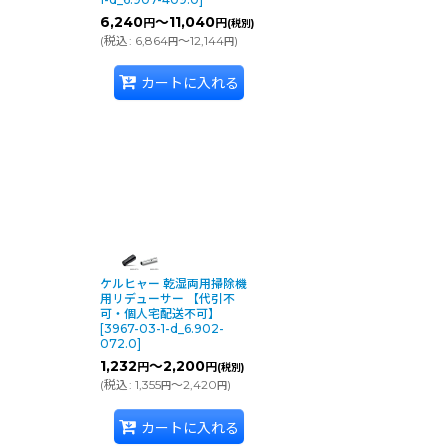
6,240
～11,040
円
円
(税別)
(
税込
:
6,864
～12,144
)
円
円
カートに入れる
ケルヒャー 乾湿両用掃除機
用リデューサー 【代引不
可・個人宅配送不可】
[
3967-03-1-d_6.902-
072.0
]
1,232
～2,200
円
円
(税別)
(
税込
:
1,355
～2,420
)
円
円
カートに入れる