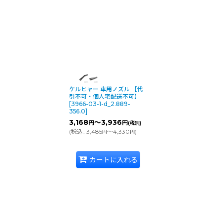
ケルヒャー 車用ノズル 【代
引不可・個人宅配送不可】
[
3966-03-1-d_2.889-
356.0
]
3,168
～3,936
円
円
(税別)
(
税込
:
3,485
～4,330
)
円
円
カートに入れる