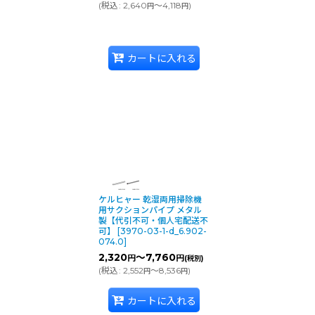
(
税込
:
2,640
～4,118
)
円
円
カートに入れる
ケルヒャー 乾湿両用掃除機
用サクションパイプ メタル
製【代引不可・個人宅配送不
可】
[
3970-03-1-d_6.902-
074.0
]
2,320
～7,760
円
円
(税別)
(
税込
:
2,552
～8,536
)
円
円
カートに入れる