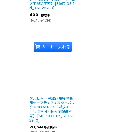
人宅配送不可】
[
3867-03-1-
d_9.411-954.0
]
400
円
(税別)
(
税込
:
440
)
円
カートに入れる
ケルヒャー 乾湿両用掃除機
用セーフティフィルターバッ
ク 6.907-581.0（5枚入）
【代引不可・個人宅配送不
可】
[
3863-03-1-d_6.907-
581.0
]
20,640
円
(税別)