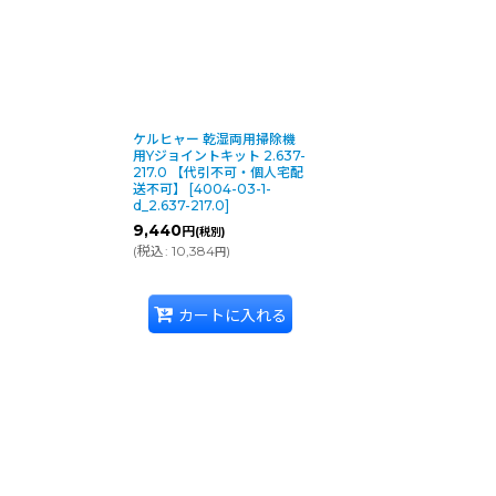
ケルヒャー 乾湿両用掃除機
用Yジョイントキット 2.637-
217.0 【代引不可・個人宅配
送不可】
[
4004-03-1-
d_2.637-217.0
]
9,440
円
(税別)
(
税込
:
10,384
)
円
カートに入れる