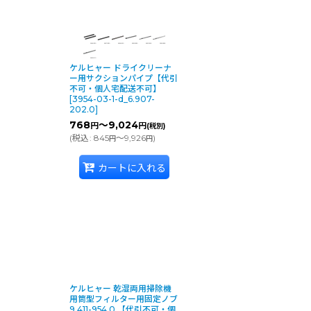
ケルヒャー ドライクリーナ
ー用サクションパイプ【代引
不可・個人宅配送不可】
[
3954-03-1-d_6.907-
202.0
]
768
～9,024
円
円
(税別)
(
税込
:
845
～9,926
)
円
円
カートに入れる
ケルヒャー 乾湿両用掃除機
用筒型フィルター用固定ノブ
9.411-954.0 【代引不可・個