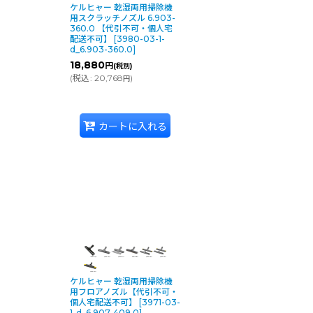
ケルヒャー 乾湿両用掃除機
用スクラッチノズル 6.903-
360.0 【代引不可・個人宅
配送不可】
[
3980-03-1-
d_6.903-360.0
]
18,880
円
(税別)
(
税込
:
20,768
)
円
カートに入れる
ケルヒャー 乾湿両用掃除機
用フロアノズル【代引不可・
個人宅配送不可】
[
3971-03-
1-d_6.907-409.0
]