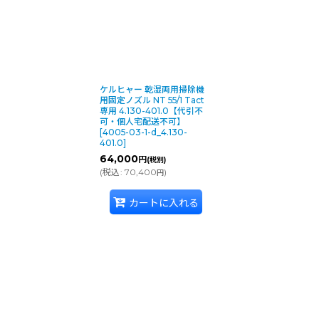
ケルヒャー 乾湿両用掃除機
用固定ノズル NT 55/1 Tact
専用 4.130-401.0【代引不
可・個人宅配送不可】
[
4005-03-1-d_4.130-
401.0
]
64,000
円
(税別)
(
税込
:
70,400
)
円
カートに入れる