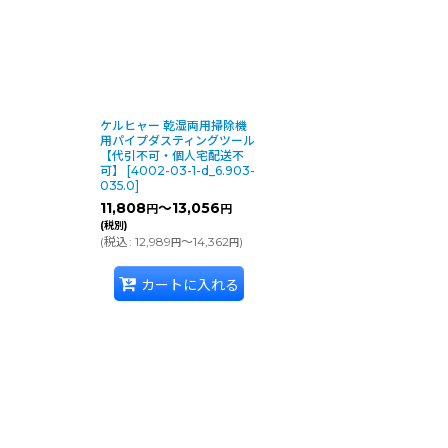
ケルヒャー 乾湿両用掃除機
用パイプダスティングツール
【代引不可・個人宅配送不
可】
[
4002-03-1-d_6.903-
035.0
]
11,808
～13,056
円
円
(税別)
(
税込
:
12,989
～14,362
)
円
円
カートに入れる