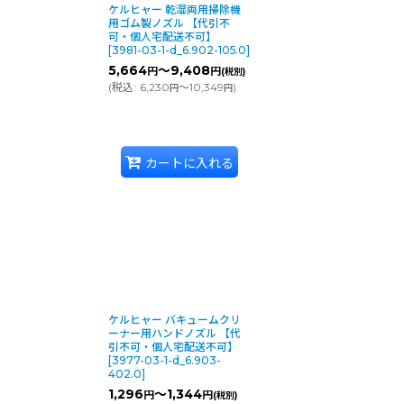
ケルヒャー 乾湿両用掃除機
用ゴム製ノズル 【代引不
可・個人宅配送不可】
[
3981-03-1-d_6.902-105.0
]
5,664
～9,408
円
円
(税別)
(
税込
:
6,230
～10,349
)
円
円
カートに入れる
ケルヒャー バキュームクリ
ーナー用ハンドノズル 【代
引不可・個人宅配送不可】
[
3977-03-1-d_6.903-
402.0
]
1,296
～1,344
円
円
(税別)