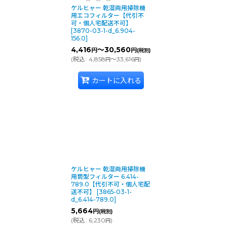
ケルヒャー 乾湿両用掃除機
用エコフィルター【代引不
可・個人宅配送不可】
[
3870-03-1-d_6.904-
156.0
]
4,416
～30,560
円
円
(税別)
(
税込
:
4,858
～33,616
)
円
円
カートに入れる
ケルヒャー 乾湿両用掃除機
用筒型フィルター 6.414-
789.0【代引不可・個人宅配
送不可】
[
3865-03-1-
d_6.414-789.0
]
5,664
円
(税別)
(
税込
:
6,230
)
円