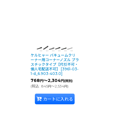
ケルヒャー バキュームクリ
ーナー用コーナーノズル プラ
スチックタイプ【代引不可・
個人宅配送不可】
[
3961-03-
1-d_6.903-403.0
]
768
～2,304
円
円
(税別)
(
税込
:
845
～2,534
)
円
円
カートに入れる