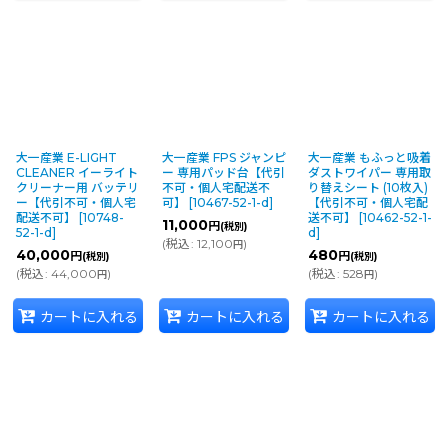
大一産業 E-LIGHT
大一産業 FPS ジャンピ
大一産業 もふっと吸着
CLEANER イーライト
ー 専用パッド台【代引
ダストワイパー 専用取
クリーナー用 バッテリ
不可・個人宅配送不
り替えシート (10枚入)
ー【代引不可・個人宅
可】
[
10467-52-1-d
]
【代引不可・個人宅配
配送不可】
[
10748-
送不可】
[
10462-52-1-
11,000
円
(税別)
52-1-d
]
d
]
(
税込
:
12,100
)
円
40,000
480
円
円
(税別)
(税別)
(
税込
:
44,000
)
(
税込
:
528
)
円
円
カートに入れる
カートに入れる
カートに入れる