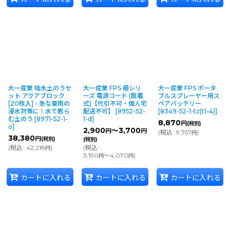
大一産業 吸水土のうセ
大一産業 FPS 極シリ
大一産業 FPS ポータ
ット アクアブロック
ーズ 電源コード (脱着
ブルスプレーヤー用ス
[20枚入] - 急な豪雨の
式)【代引不可・個人宅
ペアバッテリー
浸水対策に！水で膨ら
配送不可】
[
8952-52-
[
8349-52-1-tz(t1-4)
]
む土のう
[
8971-52-1-
1-d
]
8,870
円
(税別)
o
]
2,900
～3,700
円
円
(
税込
:
9,757
)
円
38,380
円
(税別)
(税別)
(
税込
:
42,218
)
(
税込
:
円
3,190
～4,070
)
円
円
カートに入れる
カートに入れる
カートに入れる