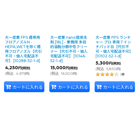
大一産業 FPS 極専用
大一産業 nano環境洗
大一産業 FPS ランチ
フロアノズルN -
剤 [18L] - 業務用 多目
ャー プロ 専用７イン
HEPA,WETを除く極
的油脂分散中性クリー
チパッド台【代引不
用フロアノズル【代引
ナー【代引不可・個人
可・個人宅配送不可】
不可・個人宅配送不
宅配送不可】
[
10146-
[
10102-52-1-d
]
可】
[
10288-52-1-d
]
52-1-d
]
5,300
円
(税別)
4,250
15,000
円
円
(税別)
(税別)
(
税込
:
5,830
)
円
(
税込
:
4,675
)
(
税込
:
16,500
)
円
円
1
件
カートに入れる
カートに入れる
カートに入れる