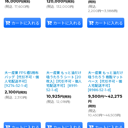
16,000
120,000
円
円
(税別)
(税別)
(税別)
(
税込
:
17,600
)
(
税込
:
132,000
)
(
税込
:
円
円
2,200
～3,988
)
円
円
カートに入れる
カートに入れる
カートに入れる
大一産業 FPS 極5用布
大一産業 もっと油だけ
大一産業 もっと油だけ
バッグ【代引不可・個
吸うたろう シート [20
吸うたろう 樹脂マット
人宅配送不可】
枚入]【代引不可・個人
ベース【代引不可・個
[
9274-52-1-d
]
宅配送不可】
[
8991-
人宅配送不可】
52-1-d
]
[
8986-52-1-d
]
2,100
円
(税別)
10,925
9,500
～42,275
円
円
(税別)
(
税込
:
2,310
)
円
(
税込
:
12,018
)
円
円
(税別)
(
税込
:
10,450
～46,503
)
円
円
カートに入れる
カートに入れる
カートに入れる