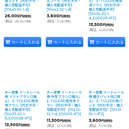
油マット【代引不可・
止コード【代引不可・
入) - E-TOLERE用洗
個人宅配送不可】
個人宅配送不可】
浄ブラシ【代引不可・
[
10445-52-1-d
]
[
10442-52-1-d
]
個人宅配送不可】
[
10434-52-1-
26,000
3,600
円
円
(税別)
(税別)
d_E00029-A*2
]
(
税込
:
28,600
)
(
税込
:
3,960
)
円
円
13,500
円
(税別)
(
税込
:
14,850
)
円
カートに入れる
カートに入れる
カートに入れる
大一産業 イートレール
大一産業 イートレール
大一産業 イートレール
用 ソフトブラシ(2個
用 中性ブラシ(2個入) -
用 磨きパット白(2枚
入) - E-TOLERE用洗
E-TOLERE用洗浄ブ
入) - E-TOLERE用パ
浄ブラシ【代引不可・
ラシ【代引不可・個人
ッド【代引不可・個人
個人宅配送不可】
宅配送不可】
[
10432-
宅配送不可】
[
10431-
[
10433-52-1-
52-1-d_E00013-A*2
]
52-1-d*2
]
d_E00028-A*2
]
11,300
3,600
円
円
(税別)
(税別)
13,500
円
(税別)
(
税込
:
12,430
)
(
税込
:
3,960
)
円
円