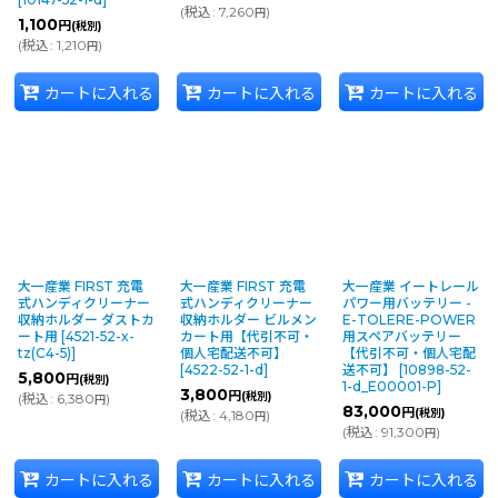
(
税込
:
7,260
)
円
1,100
円
(税別)
(
税込
:
1,210
)
円
カートに入れる
カートに入れる
カートに入れる
大一産業 FIRST 充電
大一産業 FIRST 充電
大一産業 イートレール
式ハンディクリーナー
式ハンディクリーナー
パワー用バッテリー -
収納ホルダー ダストカ
収納ホルダー ビルメン
E-TOLERE-POWER
ート用
[
4521-52-x-
カート用【代引不可・
用スペアバッテリー
tz(C4-5)
]
個人宅配送不可】
【代引不可・個人宅配
[
4522-52-1-d
]
送不可】
[
10898-52-
5,800
円
(税別)
1-d_E00001-P
]
3,800
円
(税別)
(
税込
:
6,380
)
円
83,000
円
(税別)
(
税込
:
4,180
)
円
(
税込
:
91,300
)
円
カートに入れる
カートに入れる
カートに入れる