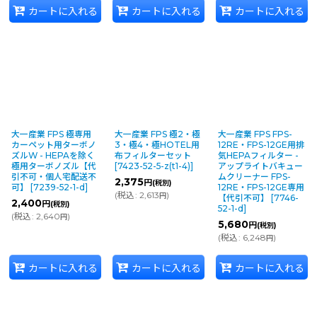
カートに入れる
カートに入れる
カートに入れる
大一産業 FPS 極専用
大一産業 FPS 極2・極
大一産業 FPS FPS-
カーペット用ターボノ
3・極4・極HOTEL用
12RE・FPS-12GE用排
ズルW - HEPAを除く
布フィルターセット
気HEPAフィルター -
極用ターボノズル【代
[
7423-52-5-z(t1-4)
]
アップライトバキュー
引不可・個人宅配送不
ムクリーナー FPS-
2,375
円
(税別)
可】
[
7239-52-1-d
]
12RE・FPS-12GE専用
(
税込
:
2,613
)
円
【代引不可】
[
7746-
2,400
円
(税別)
52-1-d
]
(
税込
:
2,640
)
円
5,680
円
(税別)
(
税込
:
6,248
)
円
カートに入れる
カートに入れる
カートに入れる