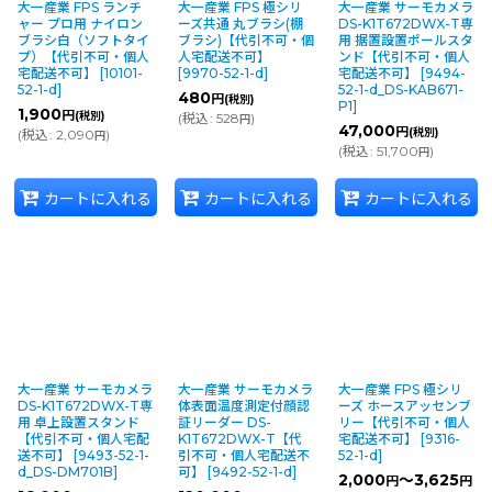
大一産業 FPS ランチ
大一産業 FPS 極シリ
大一産業 サーモカメラ
ャー プロ用 ナイロン
ーズ共通 丸ブラシ(棚
DS-K1T672DWX-T専
ブラシ白（ソフトタイ
ブラシ)【代引不可・個
用 据置設置ポールスタ
プ）【代引不可・個人
人宅配送不可】
ンド【代引不可・個人
宅配送不可】
[
10101-
[
9970-52-1-d
]
宅配送不可】
[
9494-
52-1-d
]
52-1-d_DS-KAB671-
480
円
(税別)
P1
]
1,900
円
(税別)
(
税込
:
528
)
円
47,000
円
(税別)
(
税込
:
2,090
)
円
(
税込
:
51,700
)
円
カートに入れる
カートに入れる
カートに入れる
大一産業 サーモカメラ
大一産業 サーモカメラ
大一産業 FPS 極シリ
DS-K1T672DWX-T専
体表面温度測定付顔認
ーズ ホースアッセンブ
用 卓上設置スタンド
証リーダー DS-
リー【代引不可・個人
【代引不可・個人宅配
K1T672DWX-T【代
宅配送不可】
[
9316-
送不可】
[
9493-52-1-
引不可・個人宅配送不
52-1-d
]
d_DS-DM701B
]
可】
[
9492-52-1-d
]
2,000
～3,625
円
円