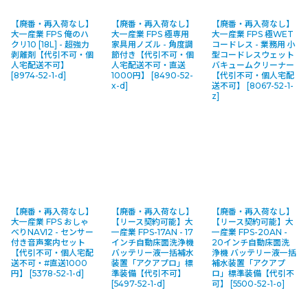
【廃番・再入荷なし】
【廃番・再入荷なし】
【廃番・再入荷なし】
大一産業 FPS 俺のハ
大一産業 FPS 極専用
大一産業 FPS 極WET
クリ10 [18L] - 超強力
家具用ノズル - 角度調
コードレス - 業務用 小
剥離剤【代引不可・個
節付き【代引不可・個
型コードレスウェット
人宅配送不可】
人宅配送不可・直送
バキュームクリーナー
[
8974-52-1-d
]
1000円】
[
8490-52-
【代引不可・個人宅配
x-d
]
送不可】
[
8067-52-1-
z
]
【廃番・再入荷なし】
【廃番・再入荷なし】
【廃番・再入荷なし】
大一産業 FPS おしゃ
【リース契約可能】大
【リース契約可能】大
べりNAVI2 - センサー
一産業 FPS-17AN - 17
一産業 FPS-20AN -
付き音声案内セット
インチ自動床面洗浄機
20インチ自動床面洗
【代引不可・個人宅配
バッテリー液一括補水
浄機 バッテリー液一括
送不可・#直送1000
装置「アクアプロ」標
補水装置「アクアプ
円】
[
5378-52-1-d
]
準装備【代引不可】
ロ」標準装備【代引不
[
5497-52-1-d
]
可】
[
5500-52-1-o
]