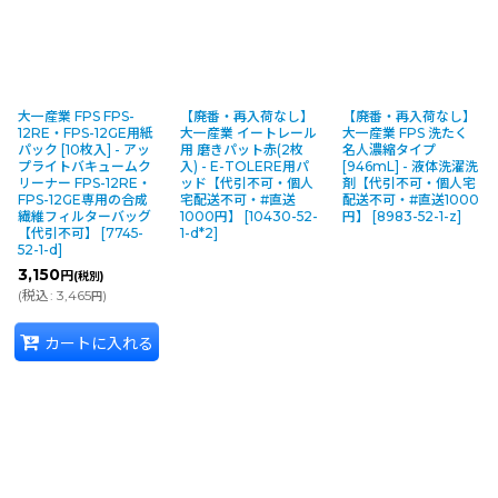
大一産業 FPS FPS-
【廃番・再入荷なし】
【廃番・再入荷なし】
12RE・FPS-12GE用紙
大一産業 イートレール
大一産業 FPS 洗たく
パック [10枚入] - アッ
用 磨きパット赤(2枚
名人濃縮タイプ
プライトバキュームク
入) - E-TOLERE用パ
[946mL] - 液体洗濯洗
リーナー FPS-12RE・
ッド【代引不可・個人
剤【代引不可・個人宅
FPS-12GE専用の合成
宅配送不可・#直送
配送不可・#直送1000
繊維フィルターバッグ
1000円】
[
10430-52-
円】
[
8983-52-1-z
]
【代引不可】
[
7745-
1-d*2
]
52-1-d
]
3,150
円
(税別)
(
税込
:
3,465
)
円
カートに入れる