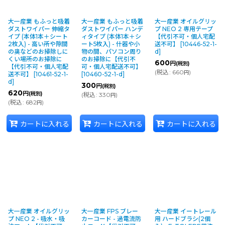
大一産業 もふっと吸着
大一産業 もふっと吸着
大一産業 オイルグリッ
ダストワイパー 伸縮タ
ダストワイパー ハンデ
プ NEO 2 専用テープ
イプ (本体1本＋シート
ィタイプ (本体1本＋シ
【代引不可・個人宅配
2枚入) - 高い所や隙間
ート5枚入) - 什器や小
送不可】
[
10446-52-1-
の奥などのお掃除しに
物の間、パソコン周り
d
]
くい場所のお掃除に
のお掃除に【代引不
600
円
(税別)
【代引不可・個人宅配
可・個人宅配送不可】
(
税込
:
660
)
円
送不可】
[
10461-52-1-
[
10460-52-1-d
]
d
]
300
円
(税別)
620
円
(税別)
(
税込
:
330
)
円
(
税込
:
682
)
円
カートに入れる
カートに入れる
カートに入れる
大一産業 オイルグリッ
大一産業 FPS ブレー
大一産業 イートレール
プ NEO 2 - 吸水・吸
カーコード - 過電流防
用 ハードブラシ(2個