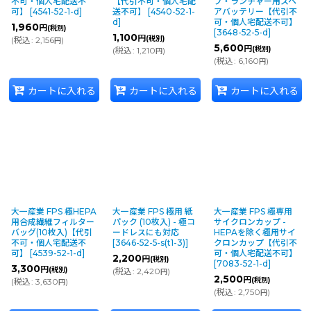
不可・個人宅配送不
【代引不可・個人宅配
ブ・ランチャー用スペ
可】
[
4541-52-1-d
]
送不可】
[
4540-52-1-
アバッテリー【代引不
d
]
可・個人宅配送不可】
1,960
円
(税別)
[
3648-52-5-d
]
1,100
円
(税別)
(
税込
:
2,156
)
円
5,600
円
(税別)
(
税込
:
1,210
)
円
(
税込
:
6,160
)
円
カートに入れる
カートに入れる
カートに入れる
大一産業 FPS 極HEPA
大一産業 FPS 極用 紙
大一産業 FPS 極専用
用合成繊維フィルター
パック (10枚入) - 極コ
サイクロンカップ -
バッグ(10枚入)【代引
ードレスにも対応
HEPAを除く極用サイ
不可・個人宅配送不
[
3646-52-5-s(t1-3)
]
クロンカップ【代引不
可】
[
4539-52-1-d
]
可・個人宅配送不可】
2,200
円
(税別)
[
7083-52-1-d
]
3,300
円
(税別)
(
税込
:
2,420
)
円
2,500
円
(税別)
(
税込
:
3,630
)
円
(
税込
:
2,750
)
円