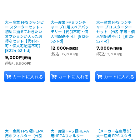
大一産業 FPS ジャンピ
大一産業 FPS ランチ
大一産業 FPS ランチ
ー スターターセット -
ャー プロ用スペアバッ
ャー プロ スターター
初めに揃えておきたい
テリー【代引不可・個
セット 【代引不可・個
オプションが入ったお
人宅配送不可】
[
8126-
人宅配送不可】
[
8125-
得なセット【代引不
52-1-d
]
52-1-d
]
可・個人宅配送不可】
12,000
7,000
円
円
(税別)
(税別)
[
8224-52-1-d
]
(
税込
:
13,200
)
(
税込
:
7,700
)
円
円
9,000
円
(税別)
(
税込
:
9,900
)
円
カートに入れる
カートに入れる
カートに入れる
大一産業 FPS 極HEPA
大一産業 FPS 極HEPA
【メーカー在庫限り】
用布フィルター【代引
用HEPAフィルター
大一産業 FPS スクラ