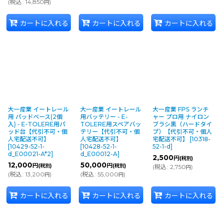
(
税込
:
14,850
)
円
カートに入れる
カートに入れる
カートに入れる
大一産業 イートレール
大一産業 イートレール
大一産業 FPS ランチ
用 パッドベース(2個
用バッテリー - E-
ャー プロ用 ナイロン
入) - E-TOLERE用パ
TOLERE用スペアバッ
ブラシ黒（ハードタイ
ッド台【代引不可・個
テリー【代引不可・個
プ）【代引不可・個人
人宅配送不可】
人宅配送不可】
宅配送不可】
[
10318-
[
10429-52-1-
[
10428-52-1-
52-1-d
]
d_E00021-A*2
]
d_E00012-A
]
2,500
円
(税別)
12,000
50,000
円
円
(税別)
(税別)
(
税込
:
2,750
)
円
(
税込
:
13,200
)
(
税込
:
55,000
)
円
円
カートに入れる
カートに入れる
カートに入れる