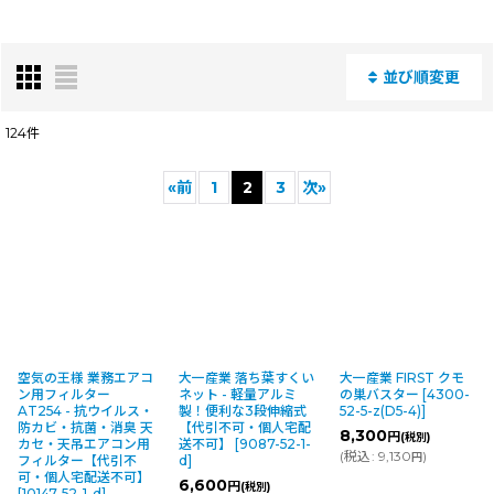
並び順変更
閉じる
124
件
表示数
:
«
前
1
2
3
次
»
並び順
:
絞り込む
空気の王様 業務エアコ
大一産業 落ち葉すくい
大一産業 FIRST クモ
ン用フィルター
ネット - 軽量アルミ
の巣バスター
[
4300-
AT254 - 抗ウイルス・
製！便利な3段伸縮式
52-5-z(D5-4)
]
防カビ・抗菌・消臭 天
【代引不可・個人宅配
8,300
円
(税別)
カセ・天吊エアコン用
送不可】
[
9087-52-1-
(
税込
:
9,130
)
円
フィルター【代引不
d
]
可・個人宅配送不可】
6,600
円
(税別)
[
10147-52-1-d
]