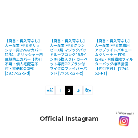
【廃番・再入荷なし】
【廃番・再入荷なし】
【廃番・再入荷なし】
大一産業 FPS ポリッ
大一産業 FPS グラン
大一産業 FPS 業務用
シャー用2WAYカバー
ピーX用 マジックパッ
アップライトバキュー
12/14 - ポリッシャー用
ドループロング 18.5イ
ムクリーナー FPS-
飛散防止カバー【代引
ンチ(6枚入り) - カーペ
12RE - 合成繊維フィル
不可・個人宅配送不
ット専用PPブラシ付
ターバッグ標準装備
可・直送1000円】
マイクロファイバーパ
【代引不可】
[
7744-
[
3837-52-5-d
]
ッド
[
7730-52-1-z
]
52-1-z
]
«
前
1
2
3
次
»
Official Instagram