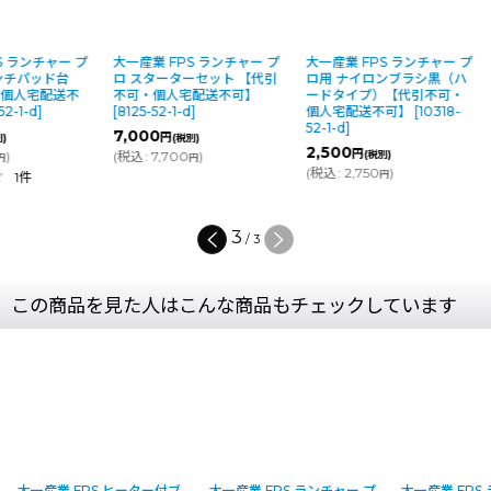
PS ランチャー プ
大一産業 FPS ランチャー プ
大一産業 FPS ランチャー プ
インチパッド台
ロ スターターセット 【代引
ロ用 ナイロンブラシ黒（ハ
可・個人宅配送不
不可・個人宅配送不可】
ードタイプ）【代引不可・
2-52-1-d
]
[
8125-52-1-d
]
個人宅配送不可】
[
10318-
52-1-d
]
7,000
円
(税別)
(税別)
2,500
円
30
)
(
税込
:
7,700
)
(税別)
円
円
(
税込
:
2,750
)
円
1
件
1
/
3
この商品を見た人はこんな商品もチェックしています
大一産業 FPS ヒーター付ブ
大一産業 FPS ランチャー プ
大一産業 FPS