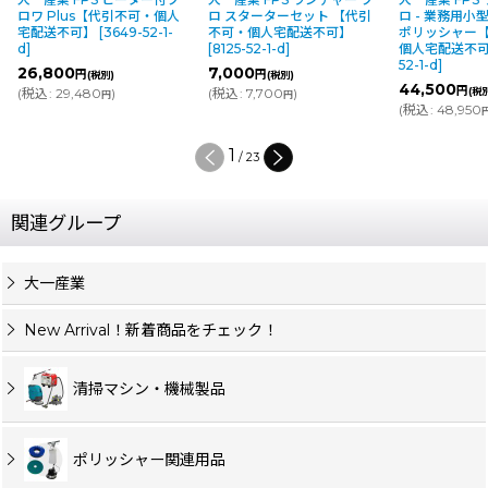
ロワ Plus【代引不可・個人
ロ スターターセット 【代引
ロ - 業務用
宅配送不可】
[
3649-52-1-
不可・個人宅配送不可】
ポリッシャー
d
]
[
8125-52-1-d
]
個人宅配送不
52-1-d
]
26,800
7,000
円
円
(税別)
(税別)
44,500
円
(
税込
:
29,480
)
(
税込
:
7,700
)
(税
円
円
(
税込
:
48,950
1
/
23
関連グループ
大一産業
New Arrival！新着商品をチェック！
清掃マシン・機械製品
ポリッシャー関連用品