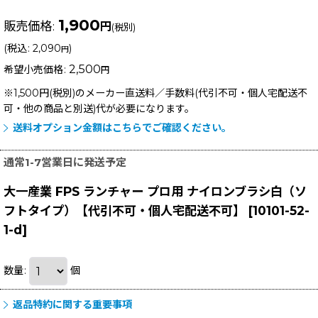
1,900
販売価格
:
円
(税別)
(
税込
:
2,090
)
円
2,500
希望小売価格
:
円
※1,500円(税別)のメーカー直送料／手数料(代引不可・個人宅配送不
可・他の商品と別送)
代が必要になります。
送料オプション金額はこちらでご確認ください。
通常1-7営業日に発送予定
大一産業 FPS ランチャー プロ用 ナイロンブラシ白（ソ
フトタイプ）【代引不可・個人宅配送不可】
[
10101-52-
1-d
]
数量
:
個
返品特約に関する重要事項