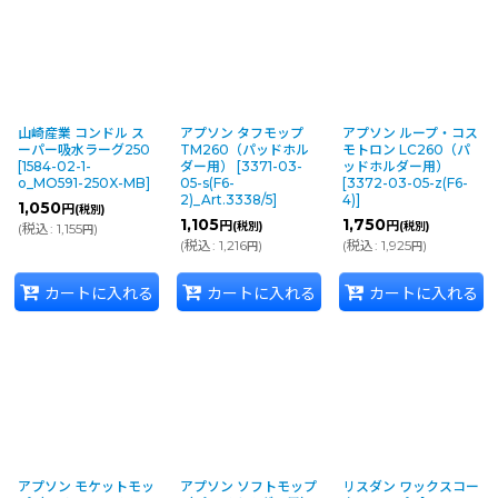
山崎産業 コンドル ス
アプソン タフモップ
アプソン ループ・コス
ーパー吸水ラーグ250
TM260（パッドホル
モトロン LC260（パ
[
1584-02-1-
ダー用）
[
3371-03-
ッドホルダー用）
o_MO591-250X-MB
]
05-s(F6-
[
3372-03-05-z(F6-
2)_Art.3338/5
]
4)
]
1,050
円
(税別)
1,105
1,750
円
円
(税別)
(税別)
(
税込
:
1,155
)
円
(
税込
:
1,216
)
(
税込
:
1,925
)
円
円
カートに入れる
カートに入れる
カートに入れる
アプソン モケットモッ
アプソン ソフトモップ
リスダン ワックスコー