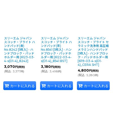
スリーエム ジャパン
スリーエム ジャパン
スリーエム ジャパン
スコッチ・ブライト ハ
スコッチ・ブライト ハ
スコッチ・ブライト セ
ンドパッド(青)
ンドパッド(茶)
ラミック洗浄用 高圧縮
No.8242 [5枚入] - ハ
No.8541 [5枚入] - ハン
メラミンハンドパッド
ンドブロック・パッド
ドブロック・パッドホ
[5枚入] - ハンドブロッ
ホルダー用
[
6123-03-
ルダー用
[
6122-03-4-
ク・パッドホルダー用
4-s(D1-4)_8242
]
s(D1-4)_8541 BST
]
[
6119-03-4-s(D1-
4)_CERA SHT
]
3,070
3,180
円
円
(税別)
(税別)
4,800
円
(税別)
(
税込
:
3,377
)
(
税込
:
3,498
)
円
円
(
税込
:
5,280
)
円
カートに入れる
カートに入れる
カートに入れる