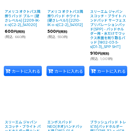
アメリコ オクトパス隅
アメリコ オクトパス隅
スリーエム ジャパン
擦りパッド ブルー (硬
擦りパッド ホワイト
スコッチ・ブライト ハ
さレベル4)
[
2209-IK-
(硬さレベル1)
[
2210-
ンドパッド サーフェス
x-s(C2-2)_541020
]
IK-x-s(C2-2)_541012
]
プリパレーションパッ
ド(SPP) - パッドホル
600
500
円
円
(税別)
(税別)
ダー用・水だけでワッ
(
税込
:
660
)
(
税込
:
550
)
円
円
クス表面を削り取るパ
ッド
[
1802-03-5-
s(D1-3)_SPP SHT
]
910
円
(税別)
(
税込
:
1,001
)
円
カートに入れる
カートに入れる
カートに入れる
スリーエム ジャパン
エンボスパッド
ブラッシュパッド トレ
スコッチ・ブライト パ
NEO(ネオ)ハンドパッ
ピカ[パッドホルダー
ッドホルダー用ハンド
ド用
[
2812-01-6-
用]
[
2765-32-x-s(C8-