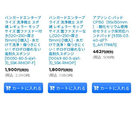
バンガードエンタープ
バンガードエンタープ
アプソン C-パッド
ライズ 洗浄戦士 スポ
ライズ 洗浄戦士 スポ
CP150［95x150mm
魂 レギュラー モップ
魂 レギュラー モップ
］- 酸化セリウム使用
サイズ 面ファスナー付
サイズ 面ファスナーな
のセラミック床対応ハ
き(120×250×厚さ
し(120×250×厚さ
ンドパッド
[
9355-03-
15mm) [1個入] - 水だ
15mm) [1個入] - 水だ
40-s(F7-
けで洗浄！傷つきにく
けで洗浄！傷つきにく
1)_Art.1788/5
]
い！ボロボロ崩れない
い！ボロボロ崩れない
462
円
(税別)
高耐久スポンジ
高耐久スポンジ
(
税込
:
508
)
円
[
10050-60-5-s(e1-
[
10049-60-5-s(e1-
3)_SSK-RMOP-F
]
3)_SSK-RMOP
]
1,900
1,800
円
円
(税別)
(税別)
(
税込
:
2,090
)
(
税込
:
1,980
)
円
円
カートに入れる
カートに入れる
カートに入れる