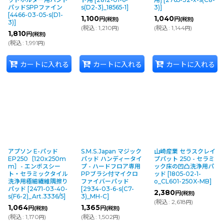
パッドSPPファイン
s(D2-3)_18565-1
]
3)
]
[
4466-03-05-s(D1-
1,100
1,040
円
円
(税別)
(税別)
3)
]
(
税込
:
1,210
)
(
税込
:
1,144
)
円
円
1,810
円
(税別)
(
税込
:
1,991
)
円
カートに入れる
カートに入れる
カートに入れる
アプソン E-パッド
S.M.S.Japan マジック
山崎産業 セラスクレイ
EP250［120x250m
パッド ハンディータイ
プパット 250 - セラミ
m］- エンボスシー
プ - ハードフロア専用
ック床の凹凸洗浄用パ
ト・セラミックタイル
PPブラシ付マイクロ
ッド
[
1805-02-1-
洗浄用極細繊維隅擦り
ファイバーパッド
o_CL601-250X-MB
]
パッド
[
2471-03-40-
[
2934-03-6-s(C7-
2,380
円
(税別)
s(F6-2)_Art.3336/5
]
3)_MH-C
]
(
税込
:
2,618
)
円
1,064
1,365
円
円
(税別)
(税別)
(
税込
:
1,170
)
(
税込
:
1,502
)
円
円