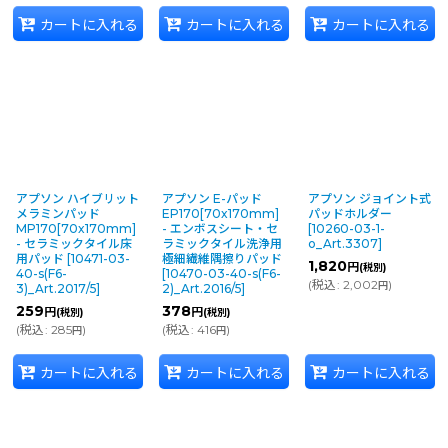
カートに入れる
カートに入れる
カートに入れる
アプソン ハイブリット
アプソン E-パッド
アプソン ジョイント式
メラミンパッド
EP170[70x170mm]
パッドホルダー
MP170[70x170mm]
- エンボスシート・セ
[
10260-03-1-
- セラミックタイル床
ラミックタイル洗浄用
o_Art.3307
]
用パッド
[
10471-03-
極細繊維隅擦りパッド
1,820
円
(税別)
40-s(F6-
[
10470-03-40-s(F6-
(
税込
:
2,002
)
円
3)_Art.2017/5
]
2)_Art.2016/5
]
259
378
円
円
(税別)
(税別)
(
税込
:
285
)
(
税込
:
416
)
円
円
カートに入れる
カートに入れる
カートに入れる