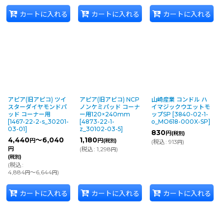
カートに入れる
カートに入れる
カートに入れる
アピア(旧アピコ) ツイ
アピア(旧アピコ) NCP
山崎産業 コンドル ハ
スターダイヤモンドパ
ノンケミパッド コーナ
イマジックウエットモ
ッド コーナー用
ー用120×240mm
ップSP
[
3840-02-1-
[
1467-22-2-s_30201-
[
4873-22-1-
o_MO618-000X-SP
]
03-01
]
z_30102-03-5
]
830
円
(税別)
4,440
～6,040
1,180
円
円
(税別)
(
税込
:
913
)
円
円
(
税込
:
1,298
)
円
(税別)
(
税込
:
4,884
～6,644
)
円
円
カートに入れる
カートに入れる
カートに入れる