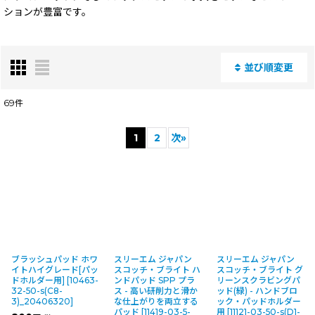
ションが豊富です。
並び順変更
閉じる
69
件
表示数
:
1
2
次
»
並び順
:
絞り込む
ブラッシュパッド ホワ
スリーエム ジャパン
スリーエム ジャパン
イトハイグレード[パッ
スコッチ・ブライト ハ
スコッチ・ブライト グ
ドホルダー用]
[
10463-
ンドパッド SPP プラ
リーンスクラビングパ
32-50-s(C8-
ス - 高い研削力と滑か
ッド(緑) - ハンドブロ
3)_20406320
]
な仕上がりを両立する
ック・パッドホルダー
パッド
[
11419-03-5-
用
[
11121-03-50-s(D1-