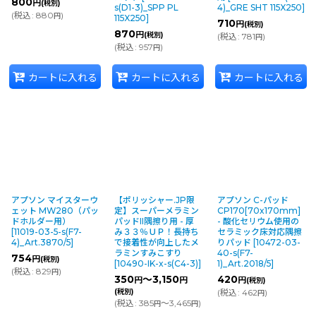
800
円
(税別)
s(D1-3)_SPP PL
4)_GRE SHT 115X250
]
(
税込
:
880
)
円
115X250
]
710
円
(税別)
870
円
(税別)
(
税込
:
781
)
円
(
税込
:
957
)
円
カートに入れる
カートに入れる
カートに入れる
アプソン マイスターウ
【ポリッシャー.JP限
アプソン C-パッド
ェット MW280（パッ
定】スーパーメラミン
CP170[70x170mm]
ドホルダー用）
パッドII隅擦り用 - 厚
- 酸化セリウム使用の
[
11019-03-5-s(F7-
み３３％ＵＰ！長持ち
セラミック床対応隅擦
4)_Art.3870/5
]
で接着性が向上したメ
りパッド
[
10472-03-
ラミンすみこすり
40-s(F7-
754
円
(税別)
[
10490-IK-x-s(C4-3)
]
1)_Art.2018/5
]
(
税込
:
829
)
円
350
～3,150
420
円
円
円
(税別)
(税別)
(
税込
:
462
)
円
(
税込
:
385
～3,465
)
円
円