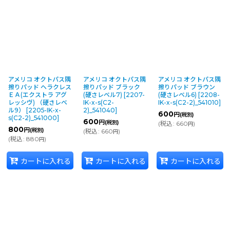
アメリコ オクトパス隅
アメリコ オクトパス隅
アメリコ オクトパス隅
擦りパッド ヘラクレス
擦りパッド ブラック
擦りパッド ブラウン
ＥＡ(エクストラ アグ
(硬さレベル7)
[
2207-
(硬さレベル6)
[
2208-
レッシヴ) （硬さレベ
IK-x-s(C2-
IK-x-s(C2-2)_541010
]
ル9）
[
2205-IK-x-
2)_541040
]
600
円
(税別)
s(C2-2)_541000
]
600
円
(税別)
(
税込
:
660
)
円
800
円
(税別)
(
税込
:
660
)
円
(
税込
:
880
)
円
カートに入れる
カートに入れる
カートに入れる