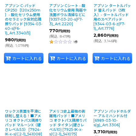
アプソン C-パッド
アプソン Cシート - 酸
アプソン タートルパッ
CP250［120x250m
化セリウム使用 陶器や
ド 替えパッド（5枚
］- 酸化セリウム使用
洗面ボウル清掃などに
入）- タートルパッド
のセラミック床対応隅
[
9357-03-20-s(F7-
用のスペアパッド
擦りパッド
[
9354-03-
3)_Art.2220
]
[
9344-03-6-z(F7-
40-s(F6-
1)_Art.1776
]
770
円
(税別)
1)_Art.3340/5
]
2,860
円
(税別)
(
税込
:
847
)
円
980
円
(税別)
(
税込
:
3,146
)
円
1
件
(
税込
:
1,078
)
円
カートに入れる
カートに入れる
カートに入れる
ワックス表面を平滑に
アメリコ史上最強の剥
アプソン パッドホルダ
研削し整える！■アメ
離用パッド！■アメリ
ー アルミハンドル付
リコ オクトパス隅擦り
コ オクトパス隅擦りパ
[
6989-03-10-
パッド マルーンX（硬
ッド タイタン(硬さレ
s(g)_Art.3306
]
さレベル5.5）
[
7924-
ベル10)
[
7925-IK-x-
3,710
円
(税別)
IK-x-s(C2-1)_541008
]
s(C2-1)_541075
]