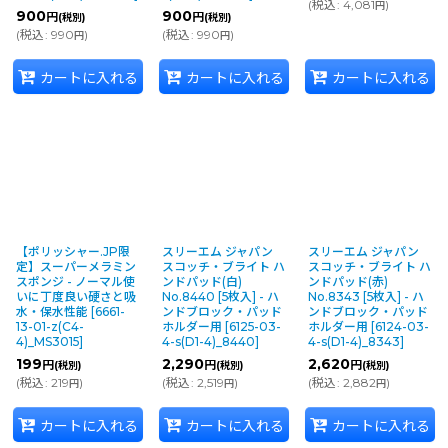
(
税込
:
4,081
)
円
900
900
円
円
(税別)
(税別)
(
税込
:
990
)
(
税込
:
990
)
円
円
カートに入れる
カートに入れる
カートに入れる
【ポリッシャー.JP限
スリーエム ジャパン
スリーエム ジャパン
定】スーパーメラミン
スコッチ・ブライト ハ
スコッチ・ブライト ハ
スポンジ - ノーマル使
ンドパッド(白)
ンドパッド(赤)
いに丁度良い硬さと吸
No.8440 [5枚入] - ハ
No.8343 [5枚入] - ハ
水・保水性能
[
6661-
ンドブロック・パッド
ンドブロック・パッド
13-01-z(C4-
ホルダー用
[
6125-03-
ホルダー用
[
6124-03-
4)_MS3015
]
4-s(D1-4)_8440
]
4-s(D1-4)_8343
]
199
2,290
2,620
円
円
円
(税別)
(税別)
(税別)
(
税込
:
219
)
(
税込
:
2,519
)
(
税込
:
2,882
)
円
円
円
カートに入れる
カートに入れる
カートに入れる