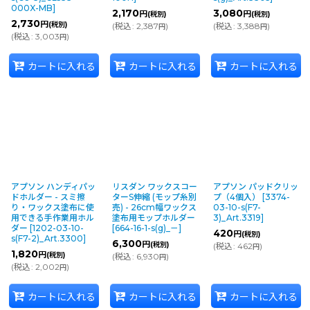
000X-MB
]
2,170
3,080
円
円
(税別)
(税別)
2,730
円
(税別)
(
税込
:
2,387
)
(
税込
:
3,388
)
円
円
(
税込
:
3,003
)
円
カートに入れる
カートに入れる
カートに入れる
アプソン ハンディパッ
リスダン ワックスコー
アプソン パッドクリッ
ドホルダー - スミ擦
ターS伸縮 (モップ糸別
プ（4個入）
[
3374-
り・ワックス塗布に使
売) - 26cm幅ワックス
03-10-s(F7-
用できる手作業用ホル
塗布用モップホルダー
3)_Art.3319
]
ダー
[
1202-03-10-
[
664-16-1-s(g)_－
]
420
円
(税別)
s(F7-2)_Art.3300
]
6,300
円
(税別)
(
税込
:
462
)
円
1,820
円
(税別)
(
税込
:
6,930
)
円
(
税込
:
2,002
)
円
カートに入れる
カートに入れる
カートに入れる