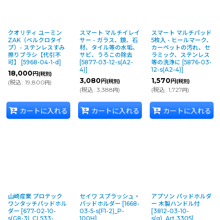
クオリティ ユーミン
スマート マルチイレイ
スマート マルチパッド
ZAK（ベルクロタイ
サー - ガラス、鏡、石
5枚入 - ヒールマーク、
プ）- ステンレスすみ
材、タイル等の水垢、
カーペットの汚れ、セ
擦りブラシ【代引不
サビ、うろこの除去
ラミック、ステンレス
可】
[
5968-04-1-d
]
[
5877-03-12-s(A2-
等の洗浄に
[
5876-03-
4)
]
12-s(A2-4)
]
18,000
円
(税別)
3,080
1,570
円
円
(税別)
(税別)
(
税込
:
19,800
)
円
(
税込
:
3,388
)
(
税込
:
1,727
)
円
円
カートに入れる
カートに入れる
カートに入れる
山崎産業 プロテック
セイワ スプラッシュ・
アプソン パッドホルダ
ワンタッチパッドホル
パッドホルダー
[
1668-
ー 木製ハンドル付
ダー
[
677-02-10-
03-5-s(F1-2)_P-
[
3812-03-10-
s(G8-3)_CL533-
100H
]
s(g)_Art.3305
]