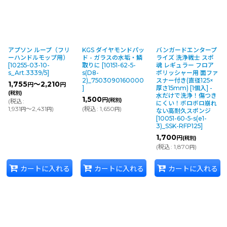
アプソン ループ（フリ
KGS ダイヤモンドパッ
バンガードエンタープ
ーハンドルモップ用）
ド - ガラスの水垢・鱗
ライズ 洗浄戦士 スポ
[
10255-03-10-
取りに
[
10151-62-5-
魂 レギュラー フロア
s_Art.3339/5
]
s(D8-
ポリッシャー用 面ファ
2)_7503090160000
スナー付き(直径125×
1,755
～2,210
円
円
]
厚さ15mm) [1個入] -
(税別)
水だけで洗浄！傷つき
1,500
円
(税別)
(
税込
:
にくい！ボロボロ崩れ
1,931
～2,431
)
(
税込
:
1,650
)
円
円
円
ない高耐久スポンジ
[
10051-60-5-s(e1-
3)_SSK-RFP125
]
1,700
円
(税別)
(
税込
:
1,870
)
円
カートに入れる
カートに入れる
カートに入れる